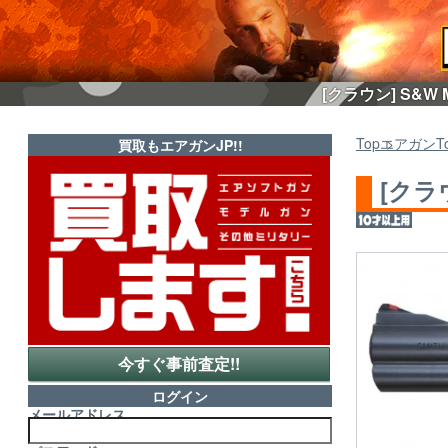
[クラウン] S&W
Top
エアガン
T
買取もエアガンJP!!
[クラ
今すぐ事前査定!!
ログイン
メールアドレス