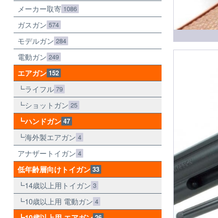
メーカー取寄
1086
ガスガン
574
モデルガン
284
電動ガン
249
エアガン
152
ライフル
79
ショットガン
25
ハンドガン
47
海外製エアガン
4
アナザートイガン
4
低年齢層向けトイガン
33
14歳以上用トイガン
3
10歳以上用 電動ガン
4
10歳以上用 エアガン
26