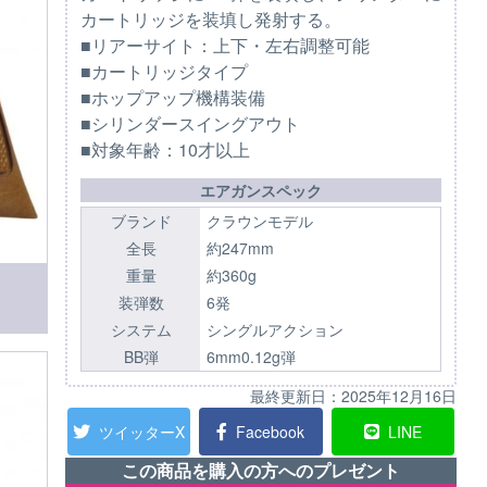
カートリッジを装填し発射する。
■リアーサイト：上下・左右調整可能
■カートリッジタイプ
■ホップアップ機構装備
■シリンダースイングアウト
■対象年齢：10才以上
エアガンスペック
ブランド
クラウンモデル
全長
約247mm
重量
約360g
装弾数
6発
システム
シングルアクション
BB弾
6mm0.12g弾
最終更新日：
2025年12月16日
ツイッターX
Facebook
LINE
この商品を購入の方へのプレゼント