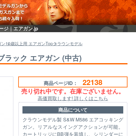
ページ｜エアガン.jp
ガン
10歳以上用 エアガン
Top
クラウンモデル
チ ブラック エアガン (中古)
22138
商品ページID：
売り切れ中です。在庫ございません。
高価買取します! 詳しくはこちら
商品について
クラウンモデル製 S&W M586 エアコッキング
ガン。リアルなスイングアクションが可能。
カートリッジにBB弾を装填し、シリンダーに