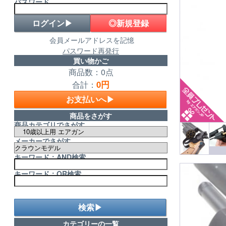
パスワード
◎新規登録
会員メールアドレスを記憶
パスワード再発行
買い物かご
商品数：0点
0円
合計：
お支払いへ▶
商品をさがす
商品カテゴリでさがす
メーカーでさがす
キーワード：AND検索
キーワード：OR検索
検索▶
カテゴリーの一覧