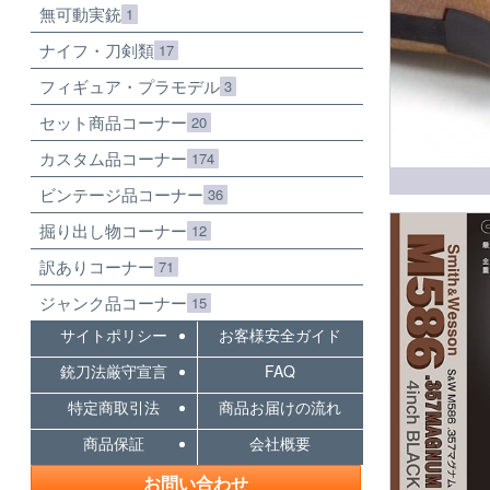
無可動実銃
1
ナイフ・刀剣類
17
フィギュア・プラモデル
3
セット商品コーナー
20
カスタム品コーナー
174
ビンテージ品コーナー
36
掘り出し物コーナー
12
訳ありコーナー
71
ジャンク品コーナー
15
サイトポリシー
お客様安全ガイド
銃刀法厳守宣言
FAQ
特定商取引法
商品お届けの流れ
商品保証
会社概要
お問い合わせ