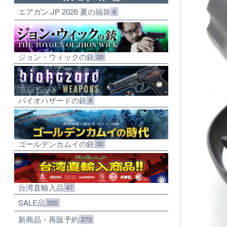
エアガン.JP 2026 夏の福袋
6
ジョン・ウィックの銃
20
バイオハザードの銃
8
ゴールデンカムイの銃
30
台湾直輸入品
47
SALE品
320
新商品・再販予約
273