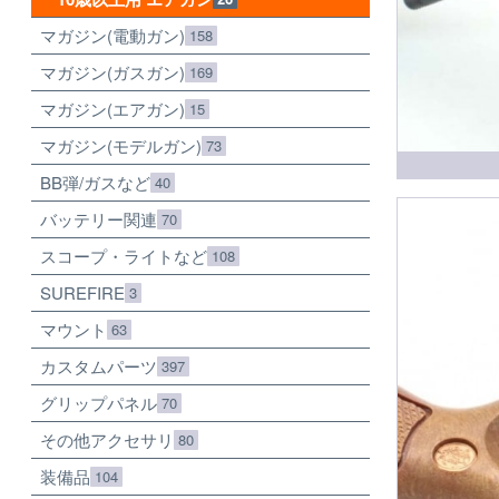
マガジン(電動ガン)
158
マガジン(ガスガン)
169
マガジン(エアガン)
15
マガジン(モデルガン)
73
BB弾/ガスなど
40
バッテリー関連
70
スコープ・ライトなど
108
SUREFIRE
3
マウント
63
カスタムパーツ
397
グリップパネル
70
その他アクセサリ
80
装備品
104