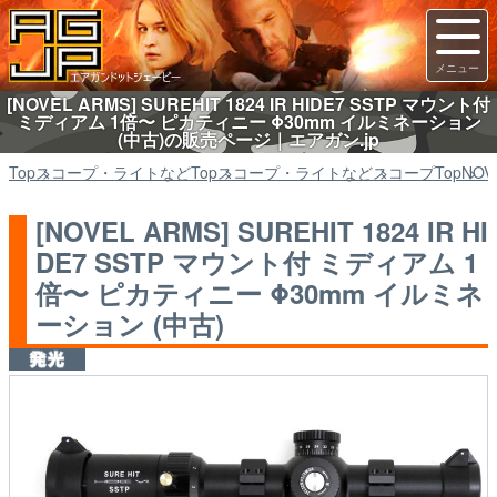
[NOVEL ARMS] SUREHIT 1824 IR HIDE7 SSTP マウント付
ミディアム 1倍〜 ピカティニー Φ30mm イルミネーション
(中古)の販売ページ｜エアガン.jp
Top
スコープ・ライトなど
Top
スコープ・ライトなど
スコープ
Top
NOV
[NOVEL ARMS] SUREHIT 1824 IR HI
DE7 SSTP マウント付 ミディアム 1
倍〜 ピカティニー Φ30mm イルミネ
ーション (中古)