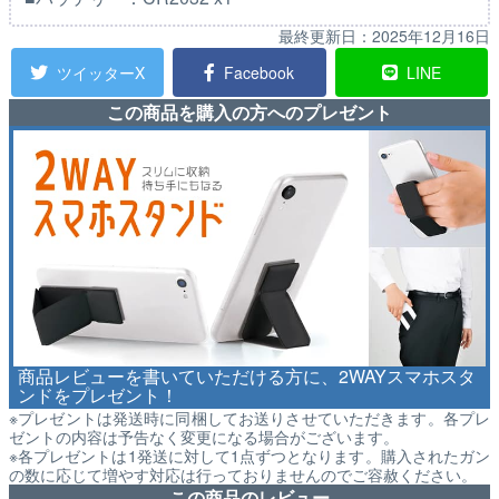
最終更新日：
2025年12月16日
ツイッターX
Facebook
LINE
この商品を購入の方へのプレゼント
商品レビューを書いていただける方に、2WAYスマホスタ
ンドをプレゼント！
※プレゼントは発送時に同梱してお送りさせていただきます。各プレ
ゼントの内容は予告なく変更になる場合がございます。
※各プレゼントは1発送に対して1点ずつとなります。購入されたガン
の数に応じて増やす対応は行っておりませんのでご容赦ください。
この商品のレビュー