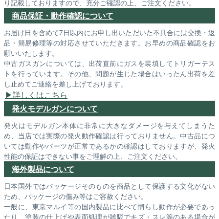
り記載しておりますので、充分ご確認の上、ご注文ください。
商品保証・動作確認について
お届け日を含めて7日以内にお申し出いただいた不具合には交換・返
品・簡易修理等の対応させていただきます。お早めの商品確認をお
願いいたします。
中古ガスガンについては、出荷直前にガスを装填してトリガーテス
トを行っています。その他、問題が生じた場合はいったん出荷を差
し止めてご連絡を差し上げております。
詳しくはこちら
発火モデルガンについて
発火はモデルガン本体に非常に大きなダメージを与えてしまうた
め、当店では実際の発火動作確認は行っておりません。中古品につ
いては動作やパーツが正常であるかの確認はしておりますが、発火
性能の保証はできない事をご理解の上、ご注文ください。
海外製品について
日本国外ではパッケージそのものを商品として保護する文化がない
ため、パッケージの傷み等はご容赦ください。
一般に、東京マルイ等の国内製品に比べて慣らし動作が必要であっ
たり、塗装の仕上げや表面処理が雑駁でキズ・スレ等のある場合が