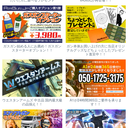
ガスガン始める人にお薦め！ガスガン
ガン本体お買い上げの方に当店オリジ
スターターオプション！！
ナルグッズなどちょっとしたプレゼン
ト進呈中！！
ウエスタンアームズ 中古品 国内最大級
A1が24時間365日ご要件を承りま
の品揃え！！
す！！