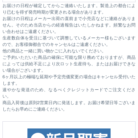
お届けの日程が確定してからご連絡いたします。製造上の都合によ
り已むを得ず発売時期が変更される場合があります。
お届けの日程はメーカー出荷の直前まで小売店などに連絡がありま
せん。そのため
当店からの経過報告はいたしかねます。
頻繁なお問
い合わせはご遠慮ください。
生産数自体を受注に基づいて調整しているメーカー様もございます
ので、お客様御都合でのキャンセルはご遠慮ください。
他の商品と一緒に買い物かごに入れないでください。
ご予約いただいた商品の確保に可能な限り務めておりますが、商品
によっては供給不足により次ロット生産待ち、またはお届けできな
い場合がございます。
6ヶ月以上の極端な延期や予定売価変更の場合はキャンセル受付いた
します。
速やかな発送のため、なるべくクレジットカードでご注文くださ
い。
商品入荷後は原則2営業日内に発送します。お届け希望日等ございま
したらお早めにご連絡ください。