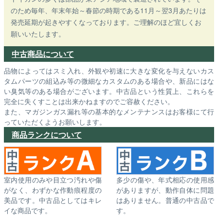
のため毎年、年末年始～春節の時期である11月～翌3月あたりは
発売延期が起きやすくなっております。ご理解のほど宜しくお
願いいたします。
中古商品について
品物によってはスミ入れ、外観や初速に大きな変化を与えないカス
タムパーツの組込み等の微細なカスタムのある場合や、新品にはな
い臭気等のある場合がございます。中古品という性質上、これらを
完全に失くすことは出来かねますのでご容赦ください。
また、マガジンガス漏れ等の基本的なメンテナンスはお客様にて行
っていただくようお願いします。
商品ランクについて
室内使用のみや目立つ汚れや傷
多少の傷や、年式相応の使用感
がなく、わずかな作動痕程度の
がありますが、動作自体に問題
美品です。中古品としてはキレ
はありません。普通の中古品で
イな商品です。
す。