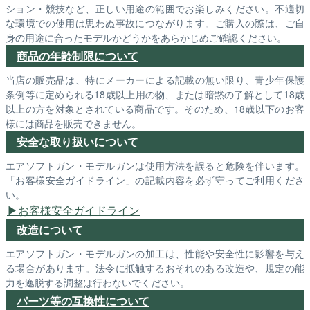
ション・競技など、正しい用途の範囲でお楽しみください。不適切
な環境での使用は思わぬ事故につながります。ご購入の際は、ご自
身の用途に合ったモデルかどうかをあらかじめご確認ください。
商品の年齢制限について
当店の販売品は、特にメーカーによる記載の無い限り、青少年保護
条例等に定められる18歳以上用の物、または暗黙の了解として18歳
以上の方を対象とされている商品です。そのため、18歳以下のお客
様には商品を販売できません。
安全な取り扱いについて
エアソフトガン・モデルガンは使用方法を誤ると危険を伴います。
「お客様安全ガイドライン」の記載内容を必ず守ってご利用くださ
い。
お客様安全ガイドライン
改造について
エアソフトガン・モデルガンの加工は、性能や安全性に影響を与え
る場合があります。法令に抵触するおそれのある改造や、規定の能
力を逸脱する調整は行わないでください。
パーツ等の互換性について