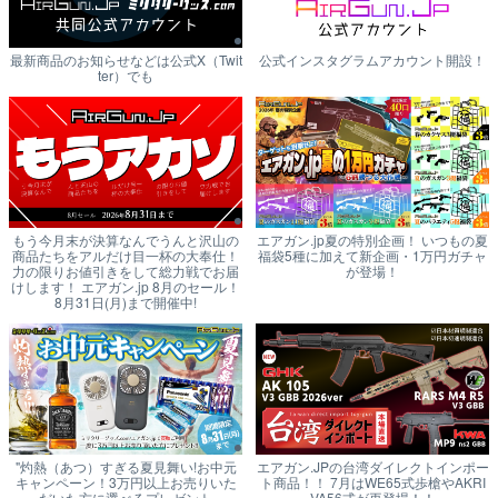
最新商品のお知らせなどは公式X（Twit
公式インスタグラムアカウント開設！
ter）でも
もう今月末が決算なんでうんと沢山の
エアガン.jp夏の特別企画！ いつもの夏
商品たちをアルだけ目一杯の大奉仕！
福袋5種に加えて新企画・1万円ガチャ
力の限りお値引きをして総力戦でお届
が登場！
けします！ エアガン.jp 8月のセール！
8月31日(月)まで開催中!
"灼熱（あつ）すぎる夏見舞い!お中元
エアガン.JPの台湾ダイレクトインポー
キャンペーン！3万円以上お売りいた
ト商品！！ 7月はWE65式歩槍やAKRI
だいた方に選べるプレゼント
VA56式が再登場！！