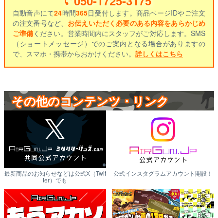
050-1725-3175
自動音声にて
24
時間
365
日受付します。商品ページIDやご注文
の注文番号など、
お伝えいただく必要のある内容をあらかじめ
ご準備
ください。営業時間内にスタッフがご対応します。SMS
（ショートメッセージ）でのご案内となる場合がありますの
で、スマホ・携帯からおかけください。
詳しくはこちら
その他のコンテンツ・リンク
最新商品のお知らせなどは公式X（Twit
公式インスタグラムアカウント開設！
ter）でも