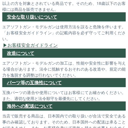
以上の方を対象とされている商品です。そのため、18歳以下のお客
様には商品を販売できません。
安全な取り扱いについて
エアソフトガン・モデルガンは使用方法を誤ると危険を伴います。
「お客様安全ガイドライン」の記載内容を必ず守ってご利用くださ
い。
お客様安全ガイドライン
改造について
エアソフトガン・モデルガンの加工は、性能や安全性に影響を与え
る場合があります。法令に抵触するおそれのある改造や、規定の能
力を逸脱する調整は行わないでください。
パーツ等の互換性について
互換パーツの適合や使用についてはお客様にてお確かめください。
また、適切な使用と法令順守を最優先にしてください。
海外への配送について
当店で販売する商品は、日本国内での取り扱いが合法で安全である
事のみ確認しております。そのため、日本国外への配送は承ること
ができません。また、お客様自身にて海外へ持ち出す事もお止めく