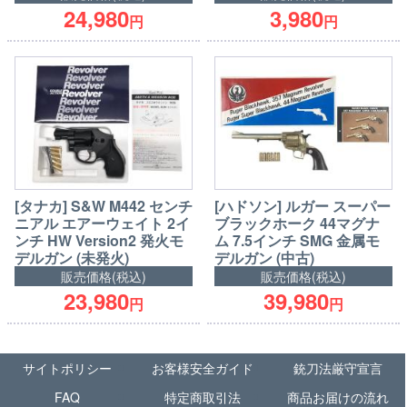
24,980
3,980
円
円
[タナカ] S&W M442 センチ
[ハドソン] ルガー スーパー
ニアル エアーウェイト 2イ
ブラックホーク 44マグナ
ンチ HW Version2 発火モ
ム 7.5インチ SMG 金属モ
デルガン (未発火)
デルガン (中古)
販売価格(税込)
販売価格(税込)
23,980
39,980
円
円
サイトポリシー
お客様安全ガイド
銃刀法厳守宣言
FAQ
特定商取引法
商品お届けの流れ