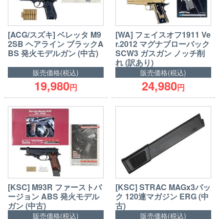
[ACG/スズキ] ベレッタ M9
[WA] フェイスオフ1911 Ve
2SB ヘアライン ブラックA
r.2012 マグナブローバック
BS 発火モデルガン (中古)
SCW3 ガスガン ノッチ削
れ (訳あり)
販売価格(税込)
販売価格(税込)
19,980
24,980
円
円
[KSC] M93R ファーストバ
[KSC] STRAC MAGx3パッ
ージョン ABS 発火モデル
ク 120連マガジン ERG (中
ガン (中古)
古)
販売価格(税込)
販売価格(税込)