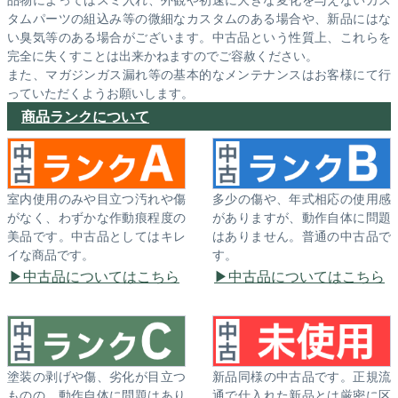
タムパーツの組込み等の微細なカスタムのある場合や、新品にはな
い臭気等のある場合がございます。中古品という性質上、これらを
完全に失くすことは出来かねますのでご容赦ください。
また、マガジンガス漏れ等の基本的なメンテナンスはお客様にて行
っていただくようお願いします。
商品ランクについて
室内使用のみや目立つ汚れや傷
多少の傷や、年式相応の使用感
がなく、わずかな作動痕程度の
がありますが、動作自体に問題
美品です。中古品としてはキレ
はありません。普通の中古品で
イな商品です。
す。
中古品についてはこちら
中古品についてはこちら
塗装の剥げや傷、劣化が目立つ
新品同様の中古品です。正規流
ものの、動作自体に問題はあり
通で仕入れた新品とは厳密に区