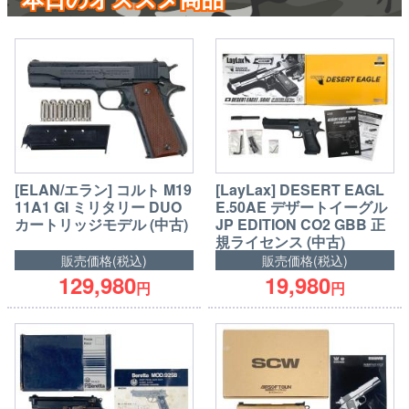
[ELAN/エラン] コルト M19
[LayLax] DESERT EAGL
11A1 GI ミリタリー DUO
E.50AE デザートイーグル
カートリッジモデル (中古)
JP EDITION CO2 GBB 正
規ライセンス (中古)
販売価格(税込)
販売価格(税込)
129,980
19,980
円
円