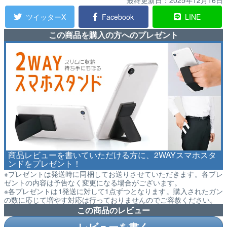
最終更新日：
2025年12月16日
ツイッターX
Facebook
LINE
この商品を購入の方へのプレゼント
商品レビューを書いていただける方に、2WAYスマホスタ
ンドをプレゼント！
※プレゼントは発送時に同梱してお送りさせていただきます。各プレ
ゼントの内容は予告なく変更になる場合がございます。
※各プレゼントは1発送に対して1点ずつとなります。購入されたガン
の数に応じて増やす対応は行っておりませんのでご容赦ください。
この商品のレビュー
レビューを書く