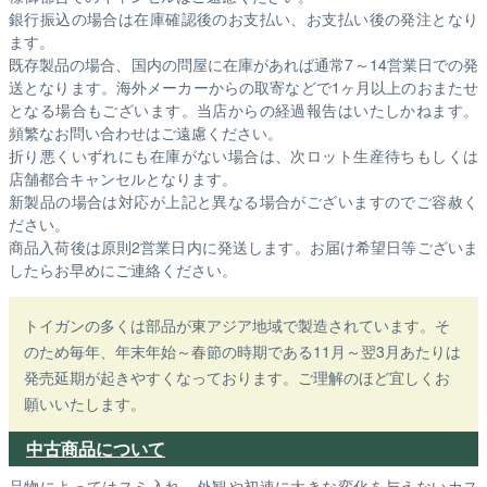
銀行振込の場合は在庫確認後のお支払い、お支払い後の発注となり
ます。
既存製品の場合、国内の問屋に在庫があれば通常7～14営業日での発
送となります。海外メーカーからの取寄などで1ヶ月以上のおまたせ
となる場合もございます。
当店からの経過報告はいたしかねます。
頻繁なお問い合わせはご遠慮ください。
折り悪くいずれにも在庫がない場合は、次ロット生産待ちもしくは
店舗都合キャンセルとなります。
新製品の場合は対応が上記と異なる場合がございますのでご容赦く
ださい。
商品入荷後は原則2営業日内に発送します。お届け希望日等ございま
したらお早めにご連絡ください。
トイガンの多くは部品が東アジア地域で製造されています。そ
のため毎年、年末年始～春節の時期である11月～翌3月あたりは
発売延期が起きやすくなっております。ご理解のほど宜しくお
願いいたします。
中古商品について
品物によってはスミ入れ、外観や初速に大きな変化を与えないカス