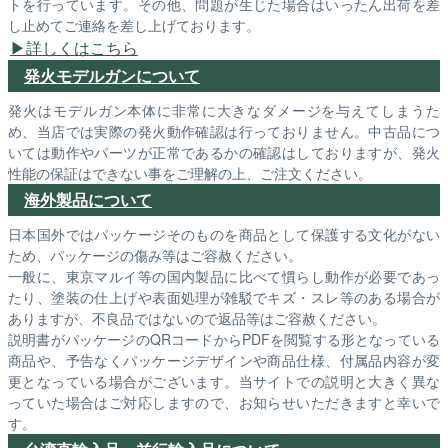
トを行っています。その他、問題が生じた場合はいったん出荷を差
し止めてご連絡を差し上げております。
詳しくはこちら
発火モデルガンについて
発火はモデルガン本体に非常に大きなダメージを与えてしまうた
め、当店では実際の発火動作確認は行っておりません。中古品につ
いては動作やパーツが正常であるかの確認はしておりますが、発火
性能の保証はできない事をご理解の上、ご注文ください。
海外製品について
日本国外ではパッケージそのものを商品として保護する文化がない
ため、パッケージの傷み等はご容赦ください。
一般に、東京マルイ等の国内製品に比べて慣らし動作が必要であっ
たり、塗装の仕上げや表面処理が雑駁でキズ・スレ等のある場合が
ありますが、不良品ではないので返品等はご容赦ください。
説明書がパッケージのQRコードからPDFを閲覧する形となっている
商品や、予告なくパッケージデザインや商品仕様、付属品内容が変
更となっている場合がございます。当サイトでの説明と大きく異な
っていた場合はご対応しますので、お知らせいただきますと幸いで
す。