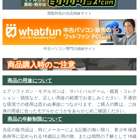
買取特化の当店姉妹サイト
中古パソコン専門の姉妹サイト
商品購入時のご注意
商品の用途について
エアソフトガン・モデルガンは、サバイバルゲーム・鑑賞・コレク
ション・競技など、正しい用途の範囲でお楽しみください。不適切
な環境での使用は思わぬ事故につながります。ご購入の際は、ご自
身の用途に合ったモデルかどうかをあらかじめご確認ください。
商品の年齢制限について
当店の販売品は、特にメーカーによる記載の無い限り、青少年保護
条例等に定められる18歳以上用の物、または暗黙の了解として18歳