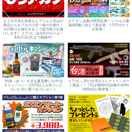
もう今月末が決算なんでうんと沢山の
エアガン.jp夏の特別企画！ いつもの夏
商品たちをアルだけ目一杯の大奉仕！
福袋5種に加えて新企画・1万円ガチャ
力の限りお値引きをして総力戦でお届
が登場！
けします！ エアガン.jp 8月のセール！
8月31日(月)まで開催中!
"灼熱（あつ）すぎる夏見舞い!お中元
エアガン.JPの台湾ダイレクトインポー
キャンペーン！3万円以上お売りいた
ト商品！！ 7月はWE65式歩槍やAKRI
だいた方に選べるプレゼント
VA56式が再登場！！