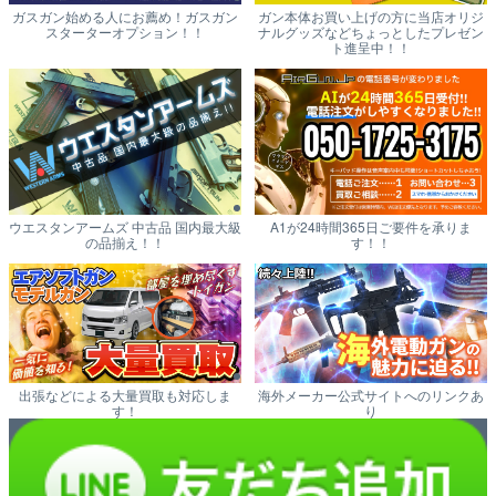
ガスガン始める人にお薦め！ガスガン
ガン本体お買い上げの方に当店オリジ
スターターオプション！！
ナルグッズなどちょっとしたプレゼン
ト進呈中！！
ウエスタンアームズ 中古品 国内最大級
A1が24時間365日ご要件を承りま
の品揃え！！
す！！
出張などによる大量買取も対応しま
海外メーカー公式サイトへのリンクあ
す！
り