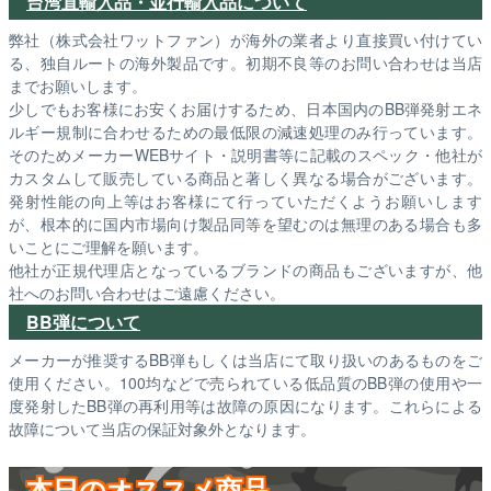
台湾直輸入品・並行輸入品について
弊社（株式会社ワットファン）が海外の業者より直接買い付けてい
る、独自ルートの海外製品です。初期不良等のお問い合わせは当店
までお願いします。
少しでもお客様にお安くお届けするため、日本国内のBB弾発射エネ
ルギー規制に合わせるための最低限の減速処理のみ行っています。
そのためメーカーWEBサイト・説明書等に記載のスペック・他社が
カスタムして販売している商品と著しく異なる場合がございます。
発射性能の向上等はお客様にて行っていただくようお願いします
が、根本的に国内市場向け製品同等を望むのは無理のある場合も多
いことにご理解を願います。
他社が正規代理店となっているブランドの商品もございますが、他
社へのお問い合わせはご遠慮ください。
BB弾について
メーカーが推奨するBB弾もしくは当店にて取り扱いのあるものをご
使用ください。100均などで売られている低品質のBB弾の使用や一
度発射したBB弾の再利用等は故障の原因になります。これらによる
故障について当店の保証対象外となります。
本日のオススメ商品