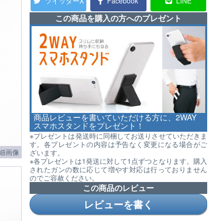
ツイッターX
Facebook
LINE
この商品を購入の方へのプレゼント
商品レビューを書いていただける方に、2WAY
スマホスタンドをプレゼント！
※プレゼントは発送時に同梱してお送りさせていただきま
す。各プレゼントの内容は予告なく変更になる場合がご
細画像
ざいます。
※各プレゼントは1発送に対して1点ずつとなります。購入
されたガンの数に応じて増やす対応は行っておりません
のでご容赦ください。
この商品のレビュー
レビューを書く