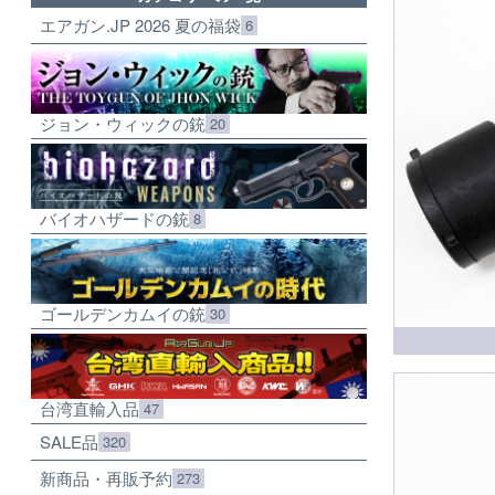
エアガン.JP 2026 夏の福袋
6
ジョン・ウィックの銃
20
バイオハザードの銃
8
ゴールデンカムイの銃
30
台湾直輸入品
47
SALE品
320
新商品・再販予約
273