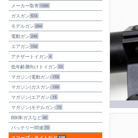
メーカー取寄
1086
ガスガン
574
モデルガン
284
電動ガン
249
エアガン
152
アナザートイガン
4
低年齢層向けトイガン
33
マガジン(電動ガン)
158
マガジン(ガスガン)
169
マガジン(エアガン)
15
マガジン(モデルガン)
73
BB弾/ガスなど
40
バッテリー関連
70
スコープ・ライトなど
108