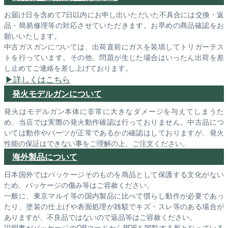
お届け日を含めて7日以内にお申し出いただいた不具合には交換・返
品・簡易修理等の対応させていただきます。お早めの商品確認をお
願いいたします。
中古ガスガンについては、出荷直前にガスを装填してトリガーテス
トを行っています。その他、問題が生じた場合はいったん出荷を差
し止めてご連絡を差し上げております。
詳しくはこちら
発火モデルガンについて
発火はモデルガン本体に非常に大きなダメージを与えてしまうた
め、当店では実際の発火動作確認は行っておりません。中古品につ
いては動作やパーツが正常であるかの確認はしておりますが、発火
性能の保証はできない事をご理解の上、ご注文ください。
海外製品について
日本国外ではパッケージそのものを商品として保護する文化がない
ため、パッケージの傷み等はご容赦ください。
一般に、東京マルイ等の国内製品に比べて慣らし動作が必要であっ
たり、塗装の仕上げや表面処理が雑駁でキズ・スレ等のある場合が
ありますが、不良品ではないので返品等はご容赦ください。
説明書がパッケージのQRコードからPDFを閲覧する形となっている