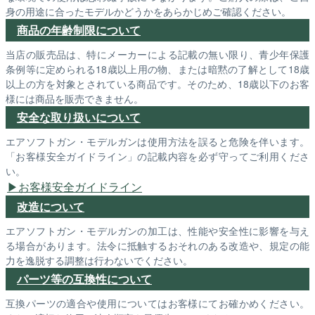
身の用途に合ったモデルかどうかをあらかじめご確認ください。
商品の年齢制限について
当店の販売品は、特にメーカーによる記載の無い限り、青少年保護
条例等に定められる18歳以上用の物、または暗黙の了解として18歳
以上の方を対象とされている商品です。そのため、18歳以下のお客
様には商品を販売できません。
安全な取り扱いについて
エアソフトガン・モデルガンは使用方法を誤ると危険を伴います。
「お客様安全ガイドライン」の記載内容を必ず守ってご利用くださ
い。
お客様安全ガイドライン
改造について
エアソフトガン・モデルガンの加工は、性能や安全性に影響を与え
る場合があります。法令に抵触するおそれのある改造や、規定の能
力を逸脱する調整は行わないでください。
パーツ等の互換性について
互換パーツの適合や使用についてはお客様にてお確かめください。