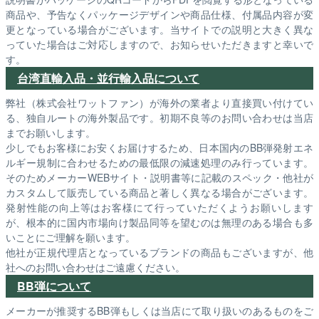
商品や、予告なくパッケージデザインや商品仕様、付属品内容が変
更となっている場合がございます。当サイトでの説明と大きく異な
っていた場合はご対応しますので、お知らせいただきますと幸いで
す。
台湾直輸入品・並行輸入品について
弊社（株式会社ワットファン）が海外の業者より直接買い付けてい
る、独自ルートの海外製品です。初期不良等のお問い合わせは当店
までお願いします。
少しでもお客様にお安くお届けするため、日本国内のBB弾発射エネ
ルギー規制に合わせるための最低限の減速処理のみ行っています。
そのためメーカーWEBサイト・説明書等に記載のスペック・他社が
カスタムして販売している商品と著しく異なる場合がございます。
発射性能の向上等はお客様にて行っていただくようお願いします
が、根本的に国内市場向け製品同等を望むのは無理のある場合も多
いことにご理解を願います。
他社が正規代理店となっているブランドの商品もございますが、他
社へのお問い合わせはご遠慮ください。
BB弾について
メーカーが推奨するBB弾もしくは当店にて取り扱いのあるものをご