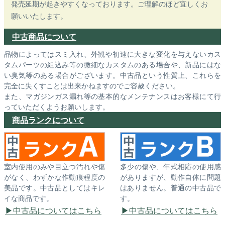
発売延期が起きやすくなっております。ご理解のほど宜しくお
願いいたします。
中古商品について
品物によってはスミ入れ、外観や初速に大きな変化を与えないカス
タムパーツの組込み等の微細なカスタムのある場合や、新品にはな
い臭気等のある場合がございます。中古品という性質上、これらを
完全に失くすことは出来かねますのでご容赦ください。
また、マガジンガス漏れ等の基本的なメンテナンスはお客様にて行
っていただくようお願いします。
商品ランクについて
室内使用のみや目立つ汚れや傷
多少の傷や、年式相応の使用感
がなく、わずかな作動痕程度の
がありますが、動作自体に問題
美品です。中古品としてはキレ
はありません。普通の中古品で
イな商品です。
す。
中古品についてはこちら
中古品についてはこちら