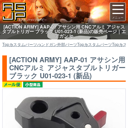
[ACTION ARMY] AAP-01 アサシン用 CNCアルミ アジャス
タブルトリガー ブラック U01-023-1 (新品)の販売ページ｜エ
アガン.jp
Top
カスタムパーツ
ハンドガン外部パーツ
Top
カスタムパーツ
Top
カス
[ACTION ARMY] AAP-01 アサシン用
CNCアルミ アジャスタブルトリガー
ブラック U01-023-1 (新品)