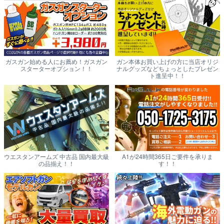
ガスガン始める人にお薦め！ガスガン
ガン本体お買い上げの方に当店オリジ
スターターオプション！！
ナルグッズなどちょっとしたプレゼン
ト進呈中！！
ウエスタンアームズ 中古品 国内最大級
A1が24時間365日ご要件を承りま
の品揃え！！
す！！