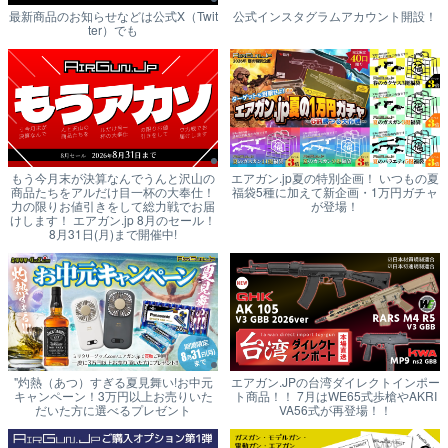
最新商品のお知らせなどは公式X（Twit
公式インスタグラムアカウント開設！
ter）でも
もう今月末が決算なんでうんと沢山の
エアガン.jp夏の特別企画！ いつもの夏
商品たちをアルだけ目一杯の大奉仕！
福袋5種に加えて新企画・1万円ガチャ
力の限りお値引きをして総力戦でお届
が登場！
けします！ エアガン.jp 8月のセール！
8月31日(月)まで開催中!
"灼熱（あつ）すぎる夏見舞い!お中元
エアガン.JPの台湾ダイレクトインポー
キャンペーン！3万円以上お売りいた
ト商品！！ 7月はWE65式歩槍やAKRI
だいた方に選べるプレゼント
VA56式が再登場！！