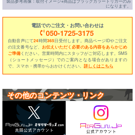
製品参考画像：取付イメージ※商品はブラックカラートリガーのみ
になります。
電話でのご注文・お問い合わせは
050-1725-3175
自動音声にて
24
時間
365
日受付します。商品ページIDやご注文
の注文番号など、
お伝えいただく必要のある内容をあらかじめ
ご準備
ください。営業時間内にスタッフがご対応します。SMS
（ショートメッセージ）でのご案内となる場合がありますの
で、スマホ・携帯からおかけください。
詳しくはこちら
その他のコンテンツ・リンク