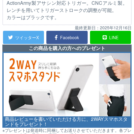
ActionArmy製アサシン対応トリガー。CNCアルミ製。
レンチを用いてトリガーストロークの調整が可能。
カラーはブラックです。
最終更新日：
2025年12月16日
ツイッターX
Facebook
LINE
この商品を購入の方へのプレゼント
商品レビューを書いていただける方に、2WAYスマホスタ
ンドをプレゼント！
※プレゼントは発送時に同梱してお送りさせていただきます。各プレ