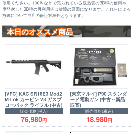
使用ください。100均などで売られている低品質のBB弾の使用や一
度発射したBB弾の再利用等は故障の原因になります。これらによる
故障について当店の保証対象外となります。
本日のオススメ商品
[VFC] KAC SR16E3 Mod2
[東京マルイ] P90 スタンダ
M-Lok カービン V3 ガスブ
ード電動ガン (中古～新品
ローバック ライフル (中古)
取寄)
販売価格(税込)
販売価格(税込)
76,980
18,980
円
円