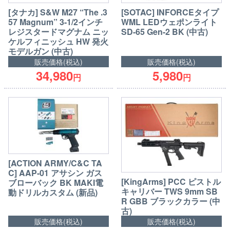
[タナカ] S&W M27 “The .3
[SOTAC] INFORCEタイプ
57 Magnum” 3-1/2インチ
WML LEDウェポンライト
レジスタードマグナム ニッ
SD-65 Gen-2 BK (中古)
ケルフィニッシュ HW 発火
モデルガン (中古)
販売価格(税込)
販売価格(税込)
34,980
5,980
円
円
[ACTION ARMY/C&C TA
C] AAP-01 アサシン ガス
[KingArms] PCC ピストル
ブローバック BK MAKI電
キャリバー TWS 9mm SB
動ドリルカスタム (新品)
R GBB ブラックカラー (中
古)
販売価格(税込)
販売価格(税込)