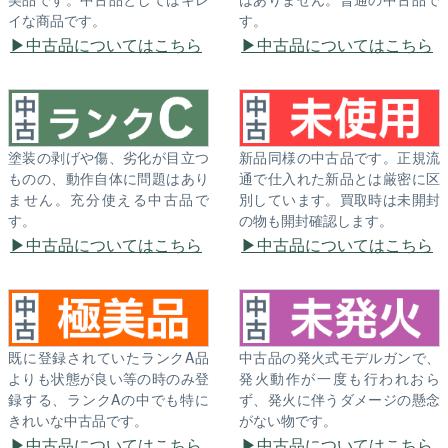
イな商品です。
す。
中古品についてはこちら
中古品についてはこちら
塗装の剥げや傷、劣化が目立つ
新品同様の中古品です。正規流
ものの、動作自体に問題はあり
通で仕入れた新品とは厳密に区
ません。充分使える中古品で
別しています。買取時は未開封
す。
の物も開封確認します。
中古品についてはこちら
中古品についてはこちら
既に登録されていたランクA品
中古品の発火式モデルガンで、
よりも状態が良い等の時のみ登
発火動作が一度も行われおら
録する、ランクAの中でも特に
ず、発火に伴うダメージの懸念
きれいな中古品です。
がない物です。
中古品についてはこちら
中古品についてはこちら