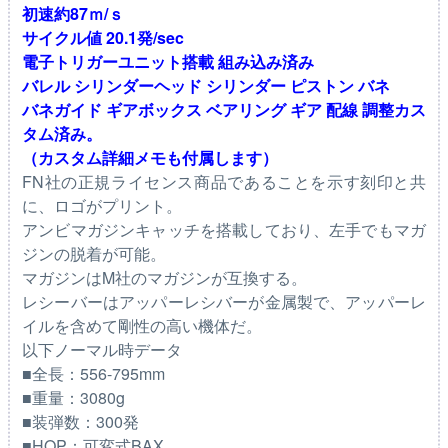
初速約87ｍ/ｓ
サイクル値 20.1発/sec
電子トリガーユニット搭載 組み込み済み
バレル シリンダーヘッド シリンダー ピストン バネ
バネガイド ギアボックス ベアリング ギア 配線 調整カス
タム済み。
（カスタム詳細メモも付属します）
FN社の正規ライセンス商品であることを示す刻印と共
に、ロゴがプリント。
アンビマガジンキャッチを搭載しており、左手でもマガ
ジンの脱着が可能。
マガジンはM社のマガジンが互換する。
レシーバーはアッパーレシバーが金属製で、アッパーレ
イルを含めて剛性の高い機体だ。
以下ノーマル時データ
■全長：556-795mm
■重量：3080g
■装弾数：300発
■HOP：可変式BAX