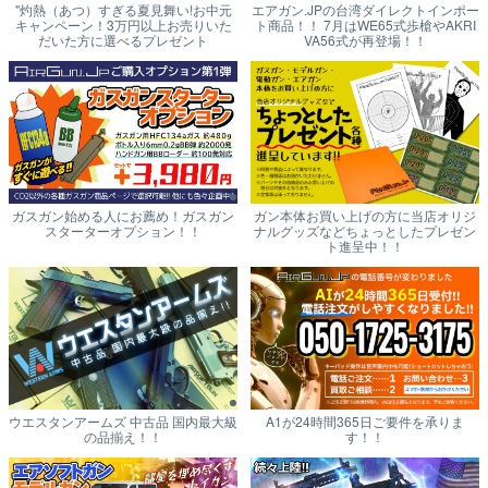
"灼熱（あつ）すぎる夏見舞い!お中元
エアガン.JPの台湾ダイレクトインポー
キャンペーン！3万円以上お売りいた
ト商品！！ 7月はWE65式歩槍やAKRI
だいた方に選べるプレゼント
VA56式が再登場！！
ガスガン始める人にお薦め！ガスガン
ガン本体お買い上げの方に当店オリジ
スターターオプション！！
ナルグッズなどちょっとしたプレゼン
ト進呈中！！
ウエスタンアームズ 中古品 国内最大級
A1が24時間365日ご要件を承りま
の品揃え！！
す！！