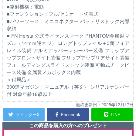
■発射機構：電動
■ファンクション：フル/セミオート切替式
■パワーソース：ミニコネクター バッテリストック内部
収納
■ FN Herstal公式ライセンスマーク PHANTOM金属製マ
ズル（14ｍｍ逆ネジ） ロングトップレイル＋3面フォア
レイル装備 アルミアッパーレシーバー装備 フリップア
ップフロントサイト装備 フリップアップリアサイト装備
フォールディングスライドストック装備 可動式チークピ
ース装備 金属製メカボックス内蔵
＜付属品＞
300連マガジン・マニュアル（英文） シリアルナンバー
付 対象年齢18歳以上
最終更新日：
2025年12月17日
ツイッターX
Facebook
LINE
この商品を購入の方へのプレゼント