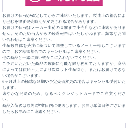
お届けの日程が確定してからご連絡いたします。製造上の都合によ
り已むを得ず発売時期が変更される場合があります。
お届けの日程はメーカー出荷の直前まで小売店などに連絡がありま
せん。そのため
当店からの経過報告はいたしかねます。
頻繁なお問
い合わせはご遠慮ください。
生産数自体を受注に基づいて調整しているメーカー様もございます
ので、お客様御都合でのキャンセルはご遠慮ください。
他の商品と一緒に買い物かごに入れないでください。
ご予約いただいた商品の確保に可能な限り務めておりますが、商品
によっては供給不足により次ロット生産待ち、またはお届けできな
い場合がございます。
6ヶ月以上の極端な延期や予定売価変更の場合はキャンセル受付いた
します。
速やかな発送のため、なるべくクレジットカードでご注文くださ
い。
商品入荷後は原則2営業日内に発送します。お届け希望日等ございま
したらお早めにご連絡ください。