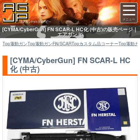
[CYMA/CyberGun] FN SCAR-L HC化 (中古)の販売ページ｜
エアガン.jp
Top
電動ガン
Top
電動ガン
FN/SCAR
Top
カスタム品コーナー
Top
電動ガ
[CYMA/CyberGun] FN SCAR-L HC
化 (中古)