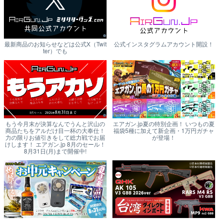
最新商品のお知らせなどは公式X（Twit
公式インスタグラムアカウント開設！
ter）でも
もう今月末が決算なんでうんと沢山の
エアガン.jp夏の特別企画！ いつもの夏
商品たちをアルだけ目一杯の大奉仕！
福袋5種に加えて新企画・1万円ガチャ
力の限りお値引きをして総力戦でお届
が登場！
けします！ エアガン.jp 8月のセール！
8月31日(月)まで開催中!