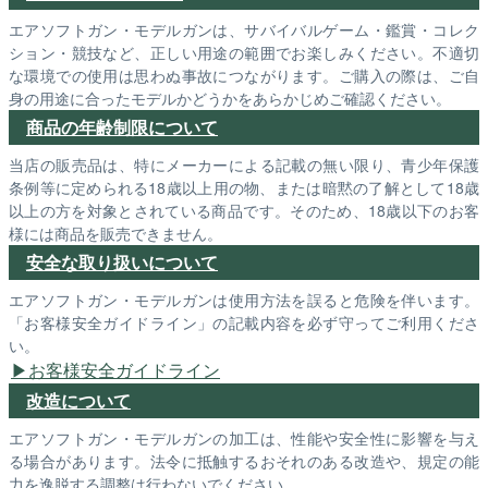
エアソフトガン・モデルガンは、サバイバルゲーム・鑑賞・コレク
ション・競技など、正しい用途の範囲でお楽しみください。不適切
な環境での使用は思わぬ事故につながります。ご購入の際は、ご自
身の用途に合ったモデルかどうかをあらかじめご確認ください。
商品の年齢制限について
当店の販売品は、特にメーカーによる記載の無い限り、青少年保護
条例等に定められる18歳以上用の物、または暗黙の了解として18歳
以上の方を対象とされている商品です。そのため、18歳以下のお客
様には商品を販売できません。
安全な取り扱いについて
エアソフトガン・モデルガンは使用方法を誤ると危険を伴います。
「お客様安全ガイドライン」の記載内容を必ず守ってご利用くださ
い。
お客様安全ガイドライン
改造について
エアソフトガン・モデルガンの加工は、性能や安全性に影響を与え
る場合があります。法令に抵触するおそれのある改造や、規定の能
力を逸脱する調整は行わないでください。