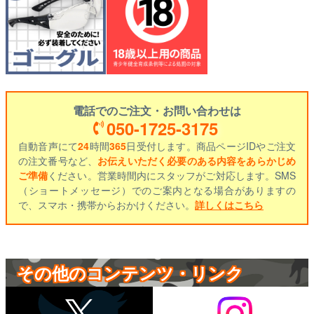
電話でのご注文・お問い合わせは
050-1725-3175
自動音声にて
24
時間
365
日受付します。商品ページIDやご注文
の注文番号など、
お伝えいただく必要のある内容をあらかじめ
ご準備
ください。営業時間内にスタッフがご対応します。SMS
（ショートメッセージ）でのご案内となる場合がありますの
で、スマホ・携帯からおかけください。
詳しくはこちら
その他のコンテンツ・リンク