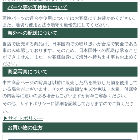
パーツ等の互換性について
互換パーツの適合や使用についてはお客様にてお確かめください。
また、適切な使用と法令順守を最優先にしてください。
海外への配送について
当店で販売する商品は、日本国内での取り扱いが合法で安全である
事のみ確認しております。そのため、日本国外への配送は承ること
ができません。また、お客様自身にて海外へ持ち出す事もお止めく
ださい。
商品写真について
中古商品ページの写真は以前に販売した品を撮影した物を使用して
いる場合がございます。そのため微細なキズや色味・木目・付属物
の内容等に違いのある場合もございますが何卒ご容赦ください。
その他、サイトポリシーに詳細を記載しておりますのでご覧くださ
い。
サイトポリシー
お買い物の仕方