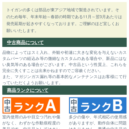
トイガンの多くは部品が東アジア地域で製造されています。そ
のため毎年、年末年始～春節の時期である11月～翌3月あたりは
発売延期が起きやすくなっております。ご理解のほど宜しくお
願いいたします。
中古商品について
品物によってはスミ入れ、外観や初速に大きな変化を与えないカス
タムパーツの組込み等の微細なカスタムのある場合や、新品にはな
い臭気等のある場合がございます。中古品という性質上、これらを
完全に失くすことは出来かねますのでご容赦ください。
また、マガジンガス漏れ等の基本的なメンテナンスはお客様にて行
っていただくようお願いします。
商品ランクについて
室内使用のみや目立つ汚れや傷
多少の傷や、年式相応の使用感
がなく、わずかな作動痕程度の
がありますが、動作自体に問題
美品です。中古品としてはキレ
はありません。普通の中古品で