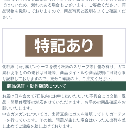
ではないため、漏れのある場合もございます。ご容赦ください。商
品現物を撮影しておりますので、商品写真と説明をよくご確認くだ
さい。
化粧紙（※付属ガンケースを覆う板紙のスリーブ等）傷み有り、ガス
漏れあるものの発射は可能等、商品タイトルや商品説明に可能な限
り記載しておりますので、充分ご確認の上、ご注文ください。
商品保証・動作確認について
お届け日を含めて7日以内にお申し出いただいた不具合には交換・返
品・簡易修理等の対応させていただきます。お早めの商品確認をお
願いいたします。
中古ガスガンについては、出荷直前にガスを装填してトリガーテス
トを行っています。その他、問題が生じた場合はいったん出荷を差
し止めてご連絡を差し上げております。