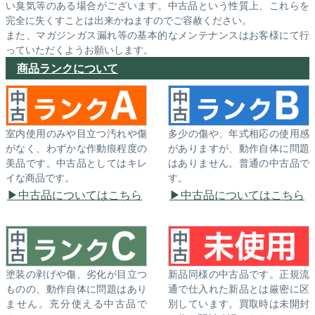
い臭気等のある場合がございます。中古品という性質上、これらを
完全に失くすことは出来かねますのでご容赦ください。
また、マガジンガス漏れ等の基本的なメンテナンスはお客様にて行
っていただくようお願いします。
商品ランクについて
室内使用のみや目立つ汚れや傷
多少の傷や、年式相応の使用感
がなく、わずかな作動痕程度の
がありますが、動作自体に問題
美品です。中古品としてはキレ
はありません。普通の中古品で
イな商品です。
す。
中古品についてはこちら
中古品についてはこちら
塗装の剥げや傷、劣化が目立つ
新品同様の中古品です。正規流
ものの、動作自体に問題はあり
通で仕入れた新品とは厳密に区
ません。充分使える中古品で
別しています。買取時は未開封