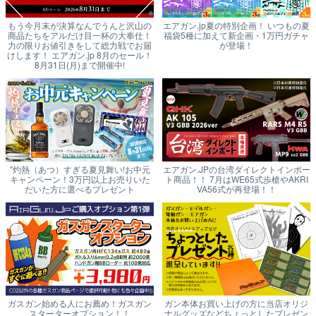
もう今月末が決算なんでうんと沢山の
エアガン.jp夏の特別企画！ いつもの夏
商品たちをアルだけ目一杯の大奉仕！
福袋5種に加えて新企画・1万円ガチャ
力の限りお値引きをして総力戦でお届
が登場！
けします！ エアガン.jp 8月のセール！
8月31日(月)まで開催中!
"灼熱（あつ）すぎる夏見舞い!お中元
エアガン.JPの台湾ダイレクトインポー
キャンペーン！3万円以上お売りいた
ト商品！！ 7月はWE65式歩槍やAKRI
だいた方に選べるプレゼント
VA56式が再登場！！
ガスガン始める人にお薦め！ガスガン
ガン本体お買い上げの方に当店オリジ
スターターオプション！！
ナルグッズなどちょっとしたプレゼン