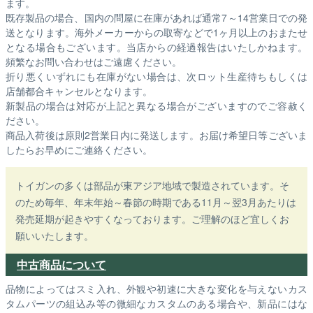
ます。
既存製品の場合、国内の問屋に在庫があれば通常7～14営業日での発
送となります。海外メーカーからの取寄などで1ヶ月以上のおまたせ
となる場合もございます。
当店からの経過報告はいたしかねます。
頻繁なお問い合わせはご遠慮ください。
折り悪くいずれにも在庫がない場合は、次ロット生産待ちもしくは
店舗都合キャンセルとなります。
新製品の場合は対応が上記と異なる場合がございますのでご容赦く
ださい。
商品入荷後は原則2営業日内に発送します。お届け希望日等ございま
したらお早めにご連絡ください。
トイガンの多くは部品が東アジア地域で製造されています。そ
のため毎年、年末年始～春節の時期である11月～翌3月あたりは
発売延期が起きやすくなっております。ご理解のほど宜しくお
願いいたします。
中古商品について
品物によってはスミ入れ、外観や初速に大きな変化を与えないカス
タムパーツの組込み等の微細なカスタムのある場合や、新品にはな