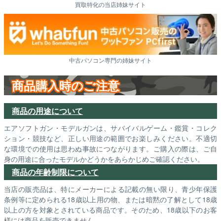
買取特化の当店姉妹サイト
中古パソコン専門の姉妹サイト
商品購入時のご注意
商品の用途について
エアソフトガン・モデルガンは、サバイバルゲーム・鑑賞・コレク
ション・競技など、正しい用途の範囲でお楽しみください。不適切
な環境での使用は思わぬ事故につながります。ご購入の際は、ご自
身の用途に合ったモデルかどうかをあらかじめご確認ください。
商品の年齢制限について
当店の販売品は、特にメーカーによる記載の無い限り、青少年保護
条例等に定められる18歳以上用の物、または暗黙の了解として18歳
以上の方を対象とされている商品です。そのため、18歳以下のお客
様には商品を販売できません。