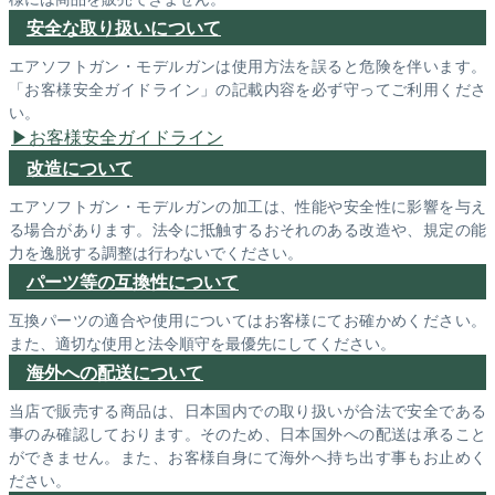
安全な取り扱いについて
エアソフトガン・モデルガンは使用方法を誤ると危険を伴います。
「お客様安全ガイドライン」の記載内容を必ず守ってご利用くださ
い。
お客様安全ガイドライン
改造について
エアソフトガン・モデルガンの加工は、性能や安全性に影響を与え
る場合があります。法令に抵触するおそれのある改造や、規定の能
力を逸脱する調整は行わないでください。
パーツ等の互換性について
互換パーツの適合や使用についてはお客様にてお確かめください。
また、適切な使用と法令順守を最優先にしてください。
海外への配送について
当店で販売する商品は、日本国内での取り扱いが合法で安全である
事のみ確認しております。そのため、日本国外への配送は承ること
ができません。また、お客様自身にて海外へ持ち出す事もお止めく
ださい。