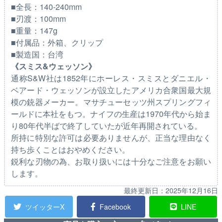
■全長：140-240mm
■刃渡：100mm
■重量：147g
■付属品：外箱、クリップ
■製造国：台湾
《スミス&ウェッソン》
通称S&W社は1852年にホーレス・スミスとダニエル・
ベアード・ウェッソンが設立したアメリカ合衆国最大規
模の銃器メーカー。マサチューセッツ州スプリングフィ
ールドに本社をもつ。ナイフの生産は1970年代から始ま
り80年代半ばで終了していたが近年再開されている。
所持に特別な許可は必要ありませんが、正当な理由なく
持ち歩くことはおやめください。
鋭利な刃物の為、お取り扱いには十分なご注意をお願い
します。
最終更新日：
2025年12月16日
ツイッターX
Facebook
LINE