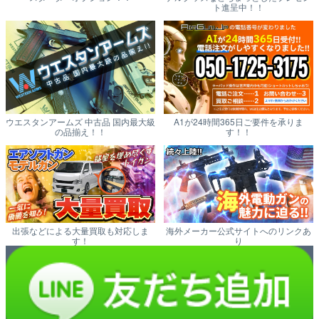
ト進呈中！！
ウエスタンアームズ 中古品 国内最大級
A1が24時間365日ご要件を承りま
の品揃え！！
す！！
出張などによる大量買取も対応しま
海外メーカー公式サイトへのリンクあ
す！
り