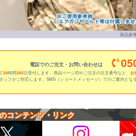
製品参考
05
電話でのご注文・お問い合わせは
て
24
時間
365
日受付します。商品ページIDやご注文の注文番号など、
お
タッフがご対応します。SMS（ショートメッセージ）でのご案内とな
のコンテンツ・リンク