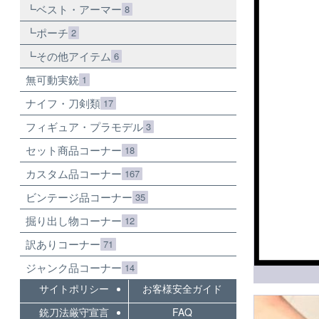
ベスト・アーマー
8
ポーチ
2
その他アイテム
6
無可動実銃
1
ナイフ・刀剣類
17
フィギュア・プラモデル
3
セット商品コーナー
18
カスタム品コーナー
167
ビンテージ品コーナー
35
掘り出し物コーナー
12
訳ありコーナー
71
ジャンク品コーナー
14
サイトポリシー
お客様安全ガイド
銃刀法厳守宣言
FAQ