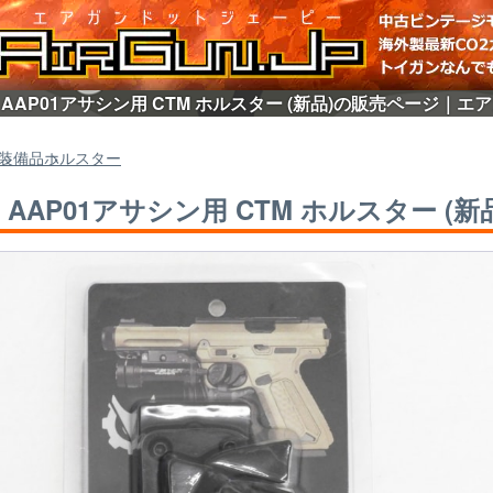
] AAP01アサシン用 CTM ホルスター (新品)の販売ページ｜エア
装備品
ホルスター
M] AAP01アサシン用 CTM ホルスター (新