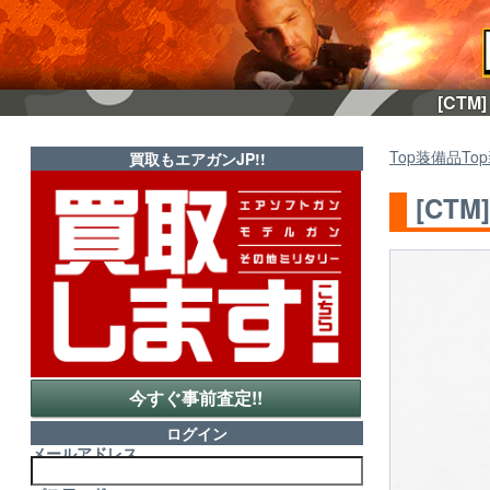
[CTM
Top
装備品
Top
買取もエアガンJP!!
[CT
今すぐ事前査定!!
ログイン
メールアドレス