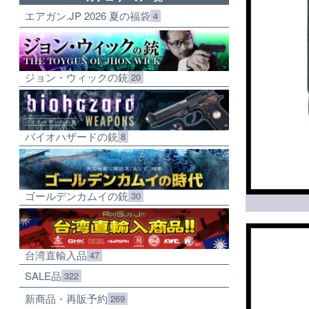
エアガン.JP 2026 夏の福袋
4
ジョン・ウィックの銃
20
バイオハザードの銃
8
ゴールデンカムイの銃
30
台湾直輸入品
47
SALE品
322
新商品・再販予約
269