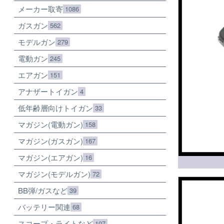
メーカー取寄
1086
ガスガン
562
モデルガン
279
電動ガン
245
エアガン
151
アナザートイガン
4
低年齢層向けトイガン
33
マガジン(電動ガン)
158
マガジン(ガスガン)
167
マガジン(エアガン)
16
マガジン(モデルガン)
72
BB弾/ガスなど
39
バッテリー関連
68
スコープ・ライトなど
107