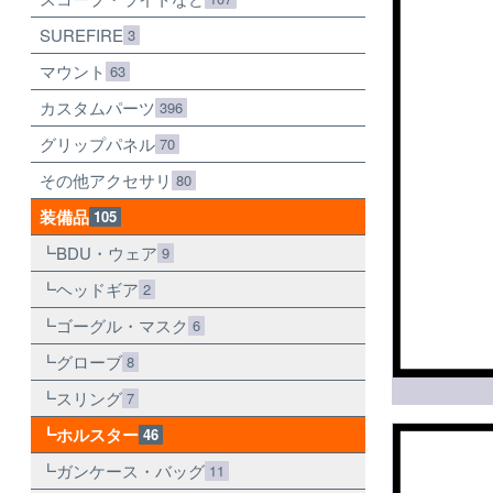
SUREFIRE
3
マウント
63
カスタムパーツ
396
グリップパネル
70
その他アクセサリ
80
装備品
105
BDU・ウェア
9
ヘッドギア
2
ゴーグル・マスク
6
グローブ
8
スリング
7
ホルスター
46
ガンケース・バッグ
11