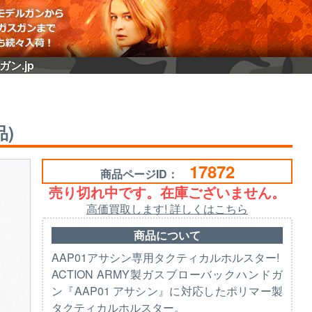
ガン.jp
品)
17872
商品ページID：
売り切れ中です。在庫ございません。
高価買取します! 詳しくはこちら
商品について
AAP01アサシン専用タクティカルホルスター!
ACTION ARMY製ガスブローバックハンドガ
ン『AAP01 アサシン』に対応したポリマー製
タクティカルホルスター。