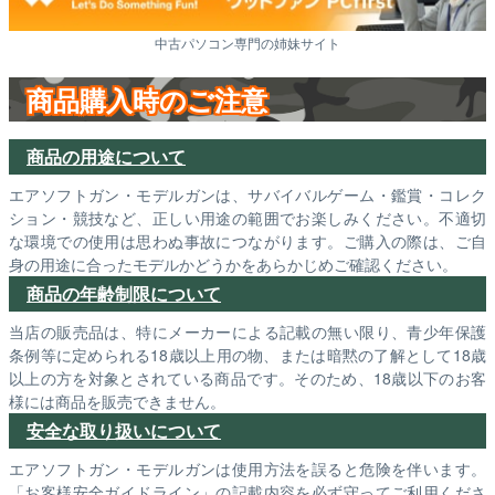
中古パソコン専門の姉妹サイト
商品購入時のご注意
商品の用途について
エアソフトガン・モデルガンは、サバイバルゲーム・鑑賞・コレク
ション・競技など、正しい用途の範囲でお楽しみください。不適切
な環境での使用は思わぬ事故につながります。ご購入の際は、ご自
身の用途に合ったモデルかどうかをあらかじめご確認ください。
商品の年齢制限について
当店の販売品は、特にメーカーによる記載の無い限り、青少年保護
条例等に定められる18歳以上用の物、または暗黙の了解として18歳
以上の方を対象とされている商品です。そのため、18歳以下のお客
様には商品を販売できません。
安全な取り扱いについて
エアソフトガン・モデルガンは使用方法を誤ると危険を伴います。
「お客様安全ガイドライン」の記載内容を必ず守ってご利用くださ