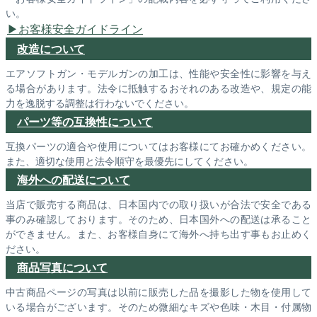
い。
お客様安全ガイドライン
改造について
エアソフトガン・モデルガンの加工は、性能や安全性に影響を与え
る場合があります。法令に抵触するおそれのある改造や、規定の能
力を逸脱する調整は行わないでください。
パーツ等の互換性について
互換パーツの適合や使用についてはお客様にてお確かめください。
また、適切な使用と法令順守を最優先にしてください。
海外への配送について
当店で販売する商品は、日本国内での取り扱いが合法で安全である
事のみ確認しております。そのため、日本国外への配送は承ること
ができません。また、お客様自身にて海外へ持ち出す事もお止めく
ださい。
商品写真について
中古商品ページの写真は以前に販売した品を撮影した物を使用して
いる場合がございます。そのため微細なキズや色味・木目・付属物