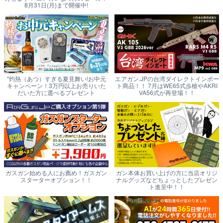
8月31日(月)まで開催中!
"灼熱（あつ）すぎる夏見舞い!お中元
エアガン.JPの台湾ダイレクトインポー
キャンペーン！3万円以上お売りいた
ト商品！！ 7月はWE65式歩槍やAKRI
だいた方に選べるプレゼント
VA56式が再登場！！
ガスガン始める人にお薦め！ガスガン
ガン本体お買い上げの方に当店オリジ
スターターオプション！！
ナルグッズなどちょっとしたプレゼン
ト進呈中！！