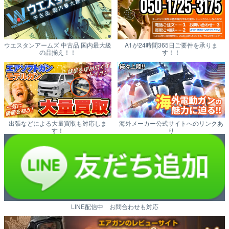
ウエスタンアームズ 中古品 国内最大級
A1が24時間365日ご要件を承りま
の品揃え！！
す！！
出張などによる大量買取も対応しま
海外メーカー公式サイトへのリンクあ
す！
り
LINE配信中 お問合わせも対応