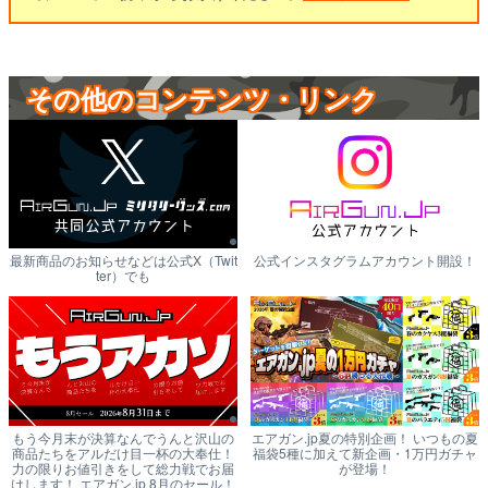
その他のコンテンツ・リンク
最新商品のお知らせなどは公式X（Twit
公式インスタグラムアカウント開設！
ter）でも
もう今月末が決算なんでうんと沢山の
エアガン.jp夏の特別企画！ いつもの夏
商品たちをアルだけ目一杯の大奉仕！
福袋5種に加えて新企画・1万円ガチャ
力の限りお値引きをして総力戦でお届
が登場！
けします！ エアガン.jp 8月のセール！