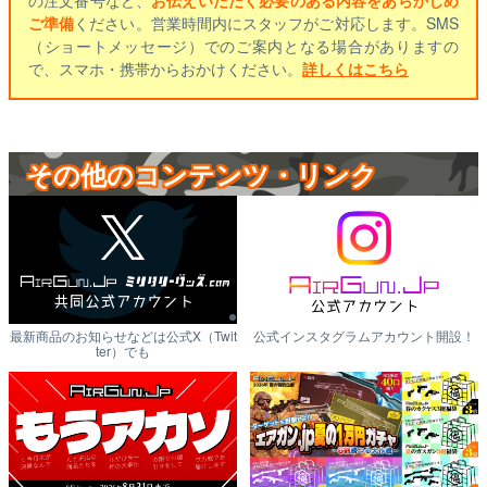
の注文番号など、
お伝えいただく必要のある内容をあらかじめ
ご準備
ください。営業時間内にスタッフがご対応します。SMS
（ショートメッセージ）でのご案内となる場合がありますの
で、スマホ・携帯からおかけください。
詳しくはこちら
その他のコンテンツ・リンク
最新商品のお知らせなどは公式X（Twit
公式インスタグラムアカウント開設！
ter）でも