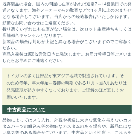
既存製品の場合、国内の問屋に在庫があれば通常7～14営業日での発
送となります。海外メーカーからの取寄などで1ヶ月以上のおまたせ
となる場合もございます。
当店からの経過報告はいたしかねます。
頻繁なお問い合わせはご遠慮ください。
折り悪くいずれにも在庫がない場合は、次ロット生産待ちもしくは
店舗都合キャンセルとなります。
新製品の場合は対応が上記と異なる場合がございますのでご容赦く
ださい。
商品入荷後は原則2営業日内に発送します。お届け希望日等ございま
したらお早めにご連絡ください。
トイガンの多くは部品が東アジア地域で製造されています。そ
のため毎年、年末年始～春節の時期である11月～翌3月あたりは
発売延期が起きやすくなっております。ご理解のほど宜しくお
願いいたします。
中古商品について
品物によってはスミ入れ、外観や初速に大きな変化を与えないカス
タムパーツの組込み等の微細なカスタムのある場合や、新品にはな
い臭気等のある場合がございます。中古品という性質上、これらを