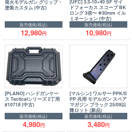
[UFC] 3.5-10×40 SF サイ
発火モデルガン グリップ・
ドフォーカス スコープ BK
塗装カスタム (中古)
ロング 3倍〜 Φ30mm イル
ミネーション (中古)
販売価格(税込)
販売価格(税込)
12,980
10,980
円
円
[PLANO] ハンドガンケー
[マルシン] ワルサー PPK/S
ス Tacticalシリーズ 2丁用
PP 共用 モデルガン スペア
#10718 (中古)
マガジン ブラック 25/09以
降ロット (新品)
販売価格(税込)
販売価格(税込)
4,980
3,480
円
円