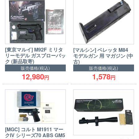
[東京マルイ] M92F ミリタ
[マルシン] ベレッタ M84
リーモデル ガスブローバッ
モデルガン 用 マガジン (中
ク (新品取寄)
古)
販売価格(税込)
販売価格(税込)
12,980
1,578
円
円
[MGC] コルト M1911 マー
クIV シリーズ70 ABS GM5