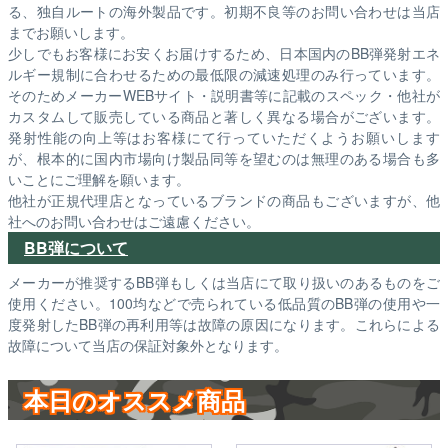
る、独自ルートの海外製品です。初期不良等のお問い合わせは当店
までお願いします。
少しでもお客様にお安くお届けするため、日本国内のBB弾発射エネ
ルギー規制に合わせるための最低限の減速処理のみ行っています。
そのためメーカーWEBサイト・説明書等に記載のスペック・他社が
カスタムして販売している商品と著しく異なる場合がございます。
発射性能の向上等はお客様にて行っていただくようお願いします
が、根本的に国内市場向け製品同等を望むのは無理のある場合も多
いことにご理解を願います。
他社が正規代理店となっているブランドの商品もございますが、他
社へのお問い合わせはご遠慮ください。
BB弾について
メーカーが推奨するBB弾もしくは当店にて取り扱いのあるものをご
使用ください。100均などで売られている低品質のBB弾の使用や一
度発射したBB弾の再利用等は故障の原因になります。これらによる
故障について当店の保証対象外となります。
本日のオススメ商品