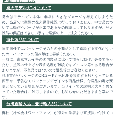
詳しくはこちら
発火モデルガンについて
発火はモデルガン本体に非常に大きなダメージを与えてしまうた
め、当店では実際の発火動作確認は行っておりません。中古品につ
いては動作やパーツが正常であるかの確認はしておりますが、発火
性能の保証はできない事をご理解の上、ご注文ください。
海外製品について
日本国外ではパッケージそのものを商品として保護する文化がない
ため、パッケージの傷み等はご容赦ください。
一般に、東京マルイ等の国内製品に比べて慣らし動作が必要であっ
たり、塗装の仕上げや表面処理が雑駁でキズ・スレ等のある場合が
ありますが、不良品ではないので返品等はご容赦ください。
説明書がパッケージのQRコードからPDFを閲覧する形となっている
商品や、予告なくパッケージデザインや商品仕様、付属品内容が変
更となっている場合がございます。当サイトでの説明と大きく異な
っていた場合はご対応しますので、お知らせいただきますと幸いで
す。
台湾直輸入品・並行輸入品について
弊社（株式会社ワットファン）が海外の業者より直接買い付けてい