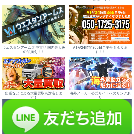
ウエスタンアームズ 中古品 国内最大級
A1が24時間365日ご要件を承りま
の品揃え！！
す！！
出張などによる大量買取も対応しま
海外メーカー公式サイトへのリンクあ
す！
り