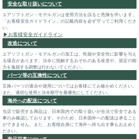
安全な取り扱いについて
エアソフトガン・モデルガンは使用方法を誤ると危険を伴います。
「お客様安全ガイドライン」の記載内容を必ず守ってご利用くださ
い。
お客様安全ガイドライン
改造について
エアソフトガン・モデルガンの加工は、性能や安全性に影響を与え
る場合があります。法令に抵触するおそれのある改造や、規定の能
力を逸脱する調整は行わないでください。
パーツ等の互換性について
互換パーツの適合や使用についてはお客様にてお確かめください。
また、適切な使用と法令順守を最優先にしてください。
海外への配送について
当店で販売する商品は、日本国内での取り扱いが合法で安全である
事のみ確認しております。そのため、日本国外への配送は承ること
ができません。また、お客様自身にて海外へ持ち出す事もお止めく
ださい。
商品写真について