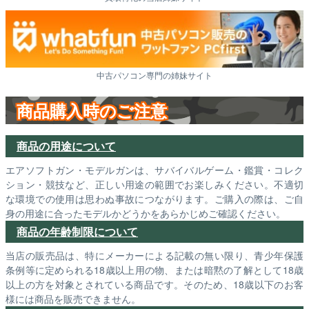
中古パソコン専門の姉妹サイト
商品購入時のご注意
商品の用途について
エアソフトガン・モデルガンは、サバイバルゲーム・鑑賞・コレク
ション・競技など、正しい用途の範囲でお楽しみください。不適切
な環境での使用は思わぬ事故につながります。ご購入の際は、ご自
身の用途に合ったモデルかどうかをあらかじめご確認ください。
商品の年齢制限について
当店の販売品は、特にメーカーによる記載の無い限り、青少年保護
条例等に定められる18歳以上用の物、または暗黙の了解として18歳
以上の方を対象とされている商品です。そのため、18歳以下のお客
様には商品を販売できません。