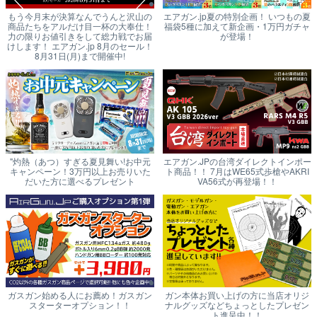
もう今月末が決算なんでうんと沢山の
エアガン.jp夏の特別企画！ いつもの夏
商品たちをアルだけ目一杯の大奉仕！
福袋5種に加えて新企画・1万円ガチャ
力の限りお値引きをして総力戦でお届
が登場！
けします！ エアガン.jp 8月のセール！
8月31日(月)まで開催中!
"灼熱（あつ）すぎる夏見舞い!お中元
エアガン.JPの台湾ダイレクトインポー
キャンペーン！3万円以上お売りいた
ト商品！！ 7月はWE65式歩槍やAKRI
だいた方に選べるプレゼント
VA56式が再登場！！
ガスガン始める人にお薦め！ガスガン
ガン本体お買い上げの方に当店オリジ
スターターオプション！！
ナルグッズなどちょっとしたプレゼン
ト進呈中！！