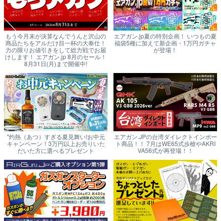
もう今月末が決算なんでうんと沢山の
エアガン.jp夏の特別企画！ いつもの夏
商品たちをアルだけ目一杯の大奉仕！
福袋5種に加えて新企画・1万円ガチャ
力の限りお値引きをして総力戦でお届
が登場！
けします！ エアガン.jp 8月のセール！
8月31日(月)まで開催中!
"灼熱（あつ）すぎる夏見舞い!お中元
エアガン.JPの台湾ダイレクトインポー
キャンペーン！3万円以上お売りいた
ト商品！！ 7月はWE65式歩槍やAKRI
だいた方に選べるプレゼント
VA56式が再登場！！