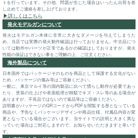
トを行っています。その他、問題が生じた場合はいったん出荷を差
し止めてご連絡を差し上げております。
詳しくはこちら
発火モデルガンについて
発火はモデルガン本体に非常に大きなダメージを与えてしまうた
め、当店では実際の発火動作確認は行っておりません。中古品につ
いては動作やパーツが正常であるかの確認はしておりますが、発火
性能の保証はできない事をご理解の上、ご注文ください。
海外製品について
日本国外ではパッケージそのものを商品として保護する文化がない
ため、パッケージの傷み等はご容赦ください。
一般に、東京マルイ等の国内製品に比べて慣らし動作が必要であっ
たり、塗装の仕上げや表面処理が雑駁でキズ・スレ等のある場合が
ありますが、不良品ではないので返品等はご容赦ください。
説明書がパッケージのQRコードからPDFを閲覧する形となっている
商品や、予告なくパッケージデザインや商品仕様、付属品内容が変
更となっている場合がございます。当サイトでの説明と大きく異な
っていた場合はご対応しますので、お知らせいただきますと幸いで
す。