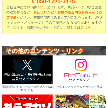
050-1725-3175
自動音声にて
24
時間
365
日受付します。商品ページIDやご注文
の注文番号など、
お伝えいただく必要のある内容をあらかじめ
ご準備
ください。営業時間内にスタッフがご対応します。SMS
（ショートメッセージ）でのご案内となる場合がありますの
で、スマホ・携帯からおかけください。
詳しくはこちら
その他のコンテンツ・リンク
最新商品のお知らせなどは公式X（Twit
公式インスタグラムアカウント開設！
ter）でも