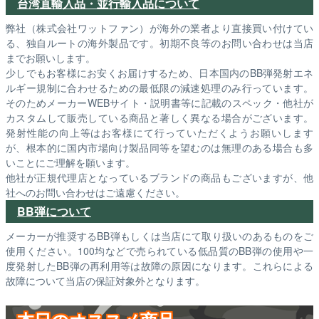
台湾直輸入品・並行輸入品について
弊社（株式会社ワットファン）が海外の業者より直接買い付けてい
る、独自ルートの海外製品です。初期不良等のお問い合わせは当店
までお願いします。
少しでもお客様にお安くお届けするため、日本国内のBB弾発射エネ
ルギー規制に合わせるための最低限の減速処理のみ行っています。
そのためメーカーWEBサイト・説明書等に記載のスペック・他社が
カスタムして販売している商品と著しく異なる場合がございます。
発射性能の向上等はお客様にて行っていただくようお願いします
が、根本的に国内市場向け製品同等を望むのは無理のある場合も多
いことにご理解を願います。
他社が正規代理店となっているブランドの商品もございますが、他
社へのお問い合わせはご遠慮ください。
BB弾について
メーカーが推奨するBB弾もしくは当店にて取り扱いのあるものをご
使用ください。100均などで売られている低品質のBB弾の使用や一
度発射したBB弾の再利用等は故障の原因になります。これらによる
故障について当店の保証対象外となります。