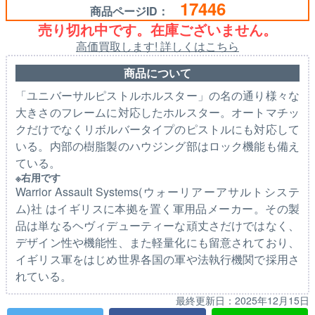
17446
商品ページID：
売り切れ中です。在庫ございません。
高価買取します! 詳しくはこちら
商品について
「ユニバーサルピストルホルスター」の名の通り様々な
大きさのフレームに対応したホルスター。オートマチッ
クだけでなくリボルバータイプのピストルにも対応して
いる。内部の樹脂製のハウジング部はロック機能も備え
ている。
※右用です
Warrior Assault Systems(ウォーリアーアサルトシステ
ム)社 はイギリスに本拠を置く軍用品メーカー。その製
品は単なるヘヴィデューティーな頑丈さだけではなく、
デザイン性や機能性、また軽量化にも留意されており、
イギリス軍をはじめ世界各国の軍や法執行機関で採用さ
れている。
最終更新日：
2025年12月15日