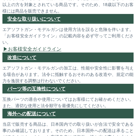
以上の方を対象とされている商品です。そのため、18歳以下のお客
様には商品を販売できません。
安全な取り扱いについて
エアソフトガン・モデルガンは使用方法を誤ると危険を伴います。
「お客様安全ガイドライン」の記載内容を必ず守ってご利用くださ
い。
お客様安全ガイドライン
改造について
エアソフトガン・モデルガンの加工は、性能や安全性に影響を与え
る場合があります。法令に抵触するおそれのある改造や、規定の能
力を逸脱する調整は行わないでください。
パーツ等の互換性について
互換パーツの適合や使用についてはお客様にてお確かめください。
また、適切な使用と法令順守を最優先にしてください。
海外への配送について
当店で販売する商品は、日本国内での取り扱いが合法で安全である
事のみ確認しております。そのため、日本国外への配送は承ること