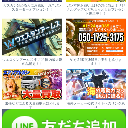
ガスガン始める人にお薦め！ガスガン
ガン本体お買い上げの方に当店オリジ
スターターオプション！！
ナルグッズなどちょっとしたプレゼン
ト進呈中！！
ウエスタンアームズ 中古品 国内最大級
A1が24時間365日ご要件を承りま
の品揃え！！
す！！
出張などによる大量買取も対応しま
海外メーカー公式サイトへのリンクあ
す！
り