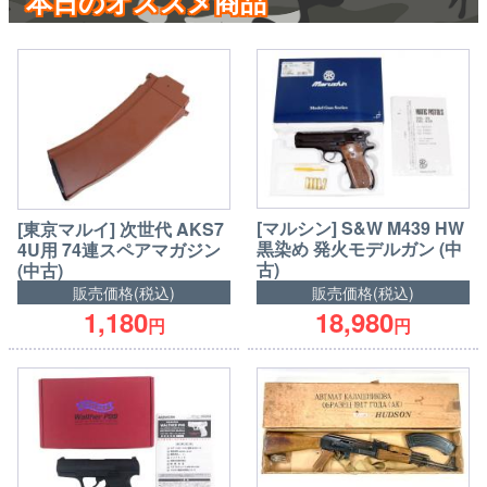
本日のオススメ商品
[マルシン] S&W M439 HW
[東京マルイ] 次世代 AKS7
黒染め 発火モデルガン (中
4U用 74連スペアマガジン
古)
(中古)
販売価格(税込)
販売価格(税込)
1,180
18,980
円
円