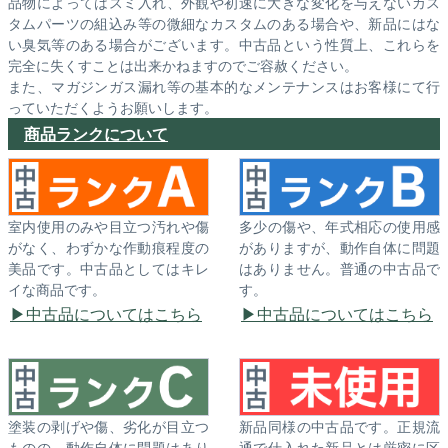
品物によってはスミ入れ、外観や初速に大きな変化を与えないカス
タムパーツの組込み等の微細なカスタムのある場合や、新品にはな
い臭気等のある場合がございます。中古品という性質上、これらを
完全に失くすことは出来かねますのでご容赦ください。
また、マガジンガス漏れ等の基本的なメンテナンスはお客様にて行
っていただくようお願いします。
商品ランクについて
室内使用のみや目立つ汚れや傷
多少の傷や、年式相応の使用感
がなく、わずかな作動痕程度の
がありますが、動作自体に問題
美品です。中古品としてはキレ
はありません。普通の中古品で
イな商品です。
す。
中古品についてはこちら
中古品についてはこちら
塗装の剥げや傷、劣化が目立つ
新品同様の中古品です。正規流
ものの、動作自体に問題はあり
通で仕入れた新品とは厳密に区