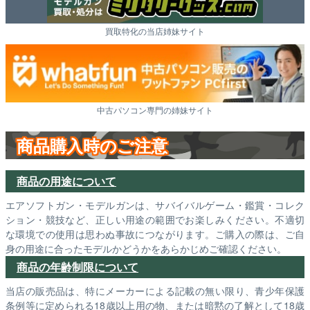
買取特化の当店姉妹サイト
中古パソコン専門の姉妹サイト
商品購入時のご注意
商品の用途について
エアソフトガン・モデルガンは、サバイバルゲーム・鑑賞・コレク
ション・競技など、正しい用途の範囲でお楽しみください。不適切
な環境での使用は思わぬ事故につながります。ご購入の際は、ご自
身の用途に合ったモデルかどうかをあらかじめご確認ください。
商品の年齢制限について
当店の販売品は、特にメーカーによる記載の無い限り、青少年保護
条例等に定められる18歳以上用の物、または暗黙の了解として18歳