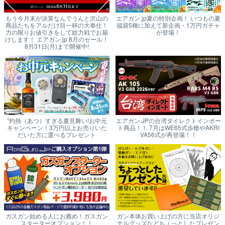
もう今月末が決算なんでうんと沢山の
エアガン.jp夏の特別企画！ いつもの夏
商品たちをアルだけ目一杯の大奉仕！
福袋5種に加えて新企画・1万円ガチャ
力の限りお値引きをして総力戦でお届
が登場！
けします！ エアガン.jp 8月のセール！
8月31日(月)まで開催中!
"灼熱（あつ）すぎる夏見舞い!お中元
エアガン.JPの台湾ダイレクトインポー
キャンペーン！3万円以上お売りいた
ト商品！！ 7月はWE65式歩槍やAKRI
だいた方に選べるプレゼント
VA56式が再登場！！
ガスガン始める人にお薦め！ガスガン
ガン本体お買い上げの方に当店オリジ
スターターオプション！！
ナルグッズなどちょっとしたプレゼン