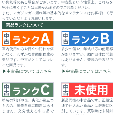
い臭気等のある場合がございます。中古品という性質上、これらを
完全に失くすことは出来かねますのでご容赦ください。
また、マガジンガス漏れ等の基本的なメンテナンスはお客様にて行
っていただくようお願いします。
商品ランクについて
室内使用のみや目立つ汚れや傷
多少の傷や、年式相応の使用感
がなく、わずかな作動痕程度の
がありますが、動作自体に問題
美品です。中古品としてはキレ
はありません。普通の中古品で
イな商品です。
す。
中古品についてはこちら
中古品についてはこちら
塗装の剥げや傷、劣化が目立つ
新品同様の中古品です。正規流
ものの、動作自体に問題はあり
通で仕入れた新品とは厳密に区
ません。充分使える中古品で
別しています。買取時は未開封