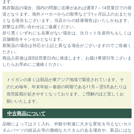
ます。
既存製品の場合、国内の問屋に在庫があれば通常7～14営業日での発
送となります。海外メーカーからの取寄などで1ヶ月以上のおまたせ
となる場合もございます。
当店からの経過報告はいたしかねます。
頻繁なお問い合わせはご遠慮ください。
折り悪くいずれにも在庫がない場合は、次ロット生産待ちもしくは
店舗都合キャンセルとなります。
新製品の場合は対応が上記と異なる場合がございますのでご容赦く
ださい。
商品入荷後は原則2営業日内に発送します。お届け希望日等ございま
したらお早めにご連絡ください。
トイガンの多くは部品が東アジア地域で製造されています。そ
のため毎年、年末年始～春節の時期である11月～翌3月あたりは
発売延期が起きやすくなっております。ご理解のほど宜しくお
願いいたします。
中古商品について
品物によってはスミ入れ、外観や初速に大きな変化を与えないカス
タムパーツの組込み等の微細なカスタムのある場合や、新品にはな