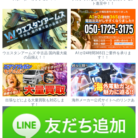
ト進呈中！！
ウエスタンアームズ 中古品 国内最大級
A1が24時間365日ご要件を承りま
の品揃え！！
す！！
出張などによる大量買取も対応しま
海外メーカー公式サイトへのリンクあ
す！
り