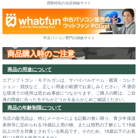
買取特化の当店姉妹サイト
中古パソコン専門の姉妹サイト
商品購入時のご注意
商品の用途について
エアソフトガン・モデルガンは、サバイバルゲーム・鑑賞・コレク
ション・競技など、正しい用途の範囲でお楽しみください。不適切
な環境での使用は思わぬ事故につながります。ご購入の際は、ご自
身の用途に合ったモデルかどうかをあらかじめご確認ください。
商品の年齢制限について
当店の販売品は、特にメーカーによる記載の無い限り、青少年保護
条例等に定められる18歳以上用の物、または暗黙の了解として18歳
以上の方を対象とされている商品です。そのため、18歳以下のお客
様には商品を販売できません。