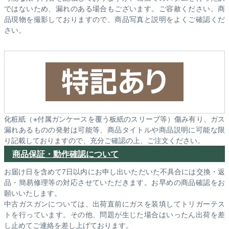
ではないため、漏れのある場合もございます。ご容赦ください。商
品現物を撮影しておりますので、商品写真と説明をよくご確認くだ
さい。
化粧紙（※付属ガンケースを覆う板紙のスリーブ等）傷み有り、ガス
漏れあるものの発射は可能等、商品タイトルや商品説明に可能な限
り記載しておりますので、充分ご確認の上、ご注文ください。
商品保証・動作確認について
お届け日を含めて7日以内にお申し出いただいた不具合には交換・返
品・簡易修理等の対応させていただきます。お早めの商品確認をお
願いいたします。
中古ガスガンについては、出荷直前にガスを装填してトリガーテス
トを行っています。その他、問題が生じた場合はいったん出荷を差
し止めてご連絡を差し上げております。