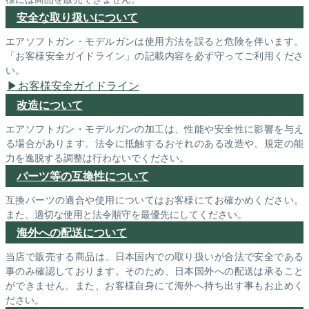
安全な取り扱いについて
エアソフトガン・モデルガンは使用方法を誤ると危険を伴います。
「お客様安全ガイドライン」の記載内容を必ず守ってご利用くださ
い。
お客様安全ガイドライン
改造について
エアソフトガン・モデルガンの加工は、性能や安全性に影響を与え
る場合があります。法令に抵触するおそれのある改造や、規定の能
力を逸脱する調整は行わないでください。
パーツ等の互換性について
互換パーツの適合や使用についてはお客様にてお確かめください。
また、適切な使用と法令順守を最優先にしてください。
海外への配送について
当店で販売する商品は、日本国内での取り扱いが合法で安全である
事のみ確認しております。そのため、日本国外への配送は承ること
ができません。また、お客様自身にて海外へ持ち出す事もお止めく
ださい。