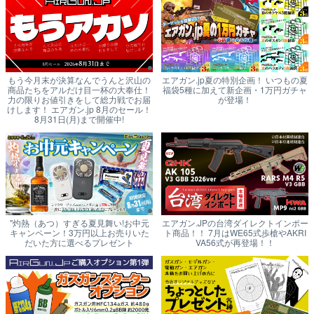
もう今月末が決算なんでうんと沢山の
エアガン.jp夏の特別企画！ いつもの夏
商品たちをアルだけ目一杯の大奉仕！
福袋5種に加えて新企画・1万円ガチャ
力の限りお値引きをして総力戦でお届
が登場！
けします！ エアガン.jp 8月のセール！
8月31日(月)まで開催中!
"灼熱（あつ）すぎる夏見舞い!お中元
エアガン.JPの台湾ダイレクトインポー
キャンペーン！3万円以上お売りいた
ト商品！！ 7月はWE65式歩槍やAKRI
だいた方に選べるプレゼント
VA56式が再登場！！