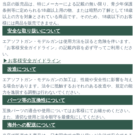
当店の販売品は、特にメーカーによる記載の無い限り、青少年保護
条例等に定められる18歳以上用の物、または暗黙の了解として18歳
以上の方を対象とされている商品です。そのため、18歳以下のお客
様には商品を販売できません。
安全な取り扱いについて
エアソフトガン・モデルガンは使用方法を誤ると危険を伴います。
「お客様安全ガイドライン」の記載内容を必ず守ってご利用くださ
い。
お客様安全ガイドライン
改造について
エアソフトガン・モデルガンの加工は、性能や安全性に影響を与え
る場合があります。法令に抵触するおそれのある改造や、規定の能
力を逸脱する調整は行わないでください。
パーツ等の互換性について
互換パーツの適合や使用についてはお客様にてお確かめください。
また、適切な使用と法令順守を最優先にしてください。
海外への配送について