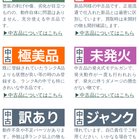
塗装の剥げや傷、劣化が目立つ
新品同様の中古品です。正規流
ものの、動作自体に問題はあり
通で仕入れた新品とは厳密に区
ません。充分使える中古品で
別しています。買取時は未開封
す。
の物も開封確認します。
中古品についてはこちら
中古品についてはこちら
既に登録されていたランクA品
中古品の発火式モデルガンで、
よりも状態が良い等の時のみ登
発火動作が一度も行われおら
録する、ランクAの中でも特に
ず、発火に伴うダメージの懸念
きれいな中古品です。
がない物です。
中古品についてはこちら
中古品についてはこちら
動作不良や不足パーツがありま
壊れています。自己責任でご利
す。外観はBランク以上の物も
用ください。いかなる場合でも