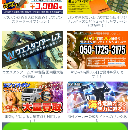
ガスガン始める人にお薦め！ガスガン
ガン本体お買い上げの方に当店オリジ
スターターオプション！！
ナルグッズなどちょっとしたプレゼン
ト進呈中！！
ウエスタンアームズ 中古品 国内最大級
A1が24時間365日ご要件を承りま
の品揃え！！
す！！
出張などによる大量買取も対応しま
海外メーカー公式サイトへのリンクあ
す！
り