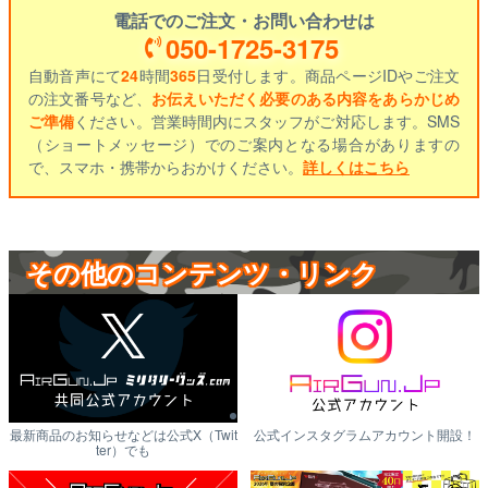
電話でのご注文・お問い合わせは
050-1725-3175
自動音声にて
24
時間
365
日受付します。商品ページIDやご注文
の注文番号など、
お伝えいただく必要のある内容をあらかじめ
ご準備
ください。営業時間内にスタッフがご対応します。SMS
（ショートメッセージ）でのご案内となる場合がありますの
で、スマホ・携帯からおかけください。
詳しくはこちら
その他のコンテンツ・リンク
最新商品のお知らせなどは公式X（Twit
公式インスタグラムアカウント開設！
ter）でも