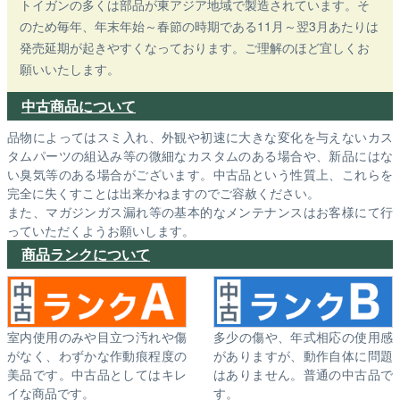
トイガンの多くは部品が東アジア地域で製造されています。そ
のため毎年、年末年始～春節の時期である11月～翌3月あたりは
発売延期が起きやすくなっております。ご理解のほど宜しくお
願いいたします。
中古商品について
品物によってはスミ入れ、外観や初速に大きな変化を与えないカス
タムパーツの組込み等の微細なカスタムのある場合や、新品にはな
い臭気等のある場合がございます。中古品という性質上、これらを
完全に失くすことは出来かねますのでご容赦ください。
また、マガジンガス漏れ等の基本的なメンテナンスはお客様にて行
っていただくようお願いします。
商品ランクについて
室内使用のみや目立つ汚れや傷
多少の傷や、年式相応の使用感
がなく、わずかな作動痕程度の
がありますが、動作自体に問題
美品です。中古品としてはキレ
はありません。普通の中古品で
イな商品です。
す。