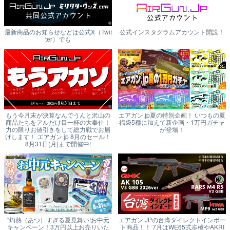
最新商品のお知らせなどは公式X（Twit
公式インスタグラムアカウント開設！
ter）でも
もう今月末が決算なんでうんと沢山の
エアガン.jp夏の特別企画！ いつもの夏
商品たちをアルだけ目一杯の大奉仕！
福袋5種に加えて新企画・1万円ガチャ
力の限りお値引きをして総力戦でお届
が登場！
けします！ エアガン.jp 8月のセール！
8月31日(月)まで開催中!
"灼熱（あつ）すぎる夏見舞い!お中元
エアガン.JPの台湾ダイレクトインポー
キャンペーン！3万円以上お売りいた
ト商品！！ 7月はWE65式歩槍やAKRI