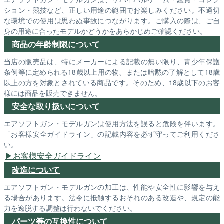
ション・競技など、正しい用途の範囲でお楽しみください。不適切
な環境での使用は思わぬ事故につながります。ご購入の際は、ご自
身の用途に合ったモデルかどうかをあらかじめご確認ください。
商品の年齢制限について
当店の販売品は、特にメーカーによる記載の無い限り、青少年保護
条例等に定められる18歳以上用の物、または暗黙の了解として18歳
以上の方を対象とされている商品です。そのため、18歳以下のお客
様には商品を販売できません。
安全な取り扱いについて
エアソフトガン・モデルガンは使用方法を誤ると危険を伴います。
「お客様安全ガイドライン」の記載内容を必ず守ってご利用くださ
い。
お客様安全ガイドライン
改造について
エアソフトガン・モデルガンの加工は、性能や安全性に影響を与え
る場合があります。法令に抵触するおそれのある改造や、規定の能
力を逸脱する調整は行わないでください。
パーツ等の互換性について