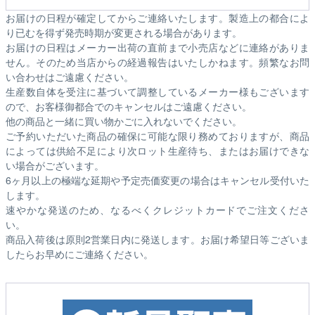
お届けの日程が確定してからご連絡いたします。製造上の都合によ
り已むを得ず発売時期が変更される場合があります。
お届けの日程はメーカー出荷の直前まで小売店などに連絡がありま
せん。そのため
当店からの経過報告はいたしかねます。
頻繁なお問
い合わせはご遠慮ください。
生産数自体を受注に基づいて調整しているメーカー様もございます
ので、お客様御都合でのキャンセルはご遠慮ください。
他の商品と一緒に買い物かごに入れないでください。
ご予約いただいた商品の確保に可能な限り務めておりますが、商品
によっては供給不足により次ロット生産待ち、またはお届けできな
い場合がございます。
6ヶ月以上の極端な延期や予定売価変更の場合はキャンセル受付いた
します。
速やかな発送のため、なるべくクレジットカードでご注文くださ
い。
商品入荷後は原則2営業日内に発送します。お届け希望日等ございま
したらお早めにご連絡ください。