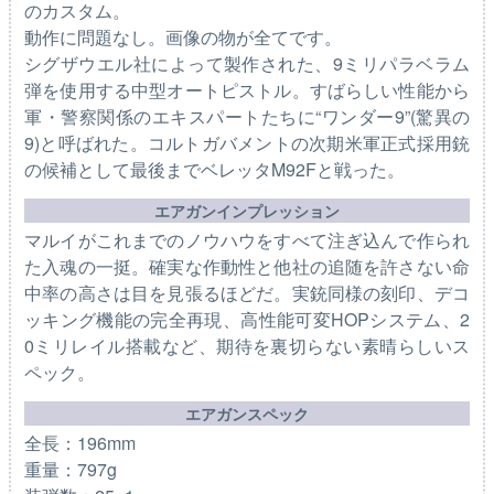
のカスタム。
動作に問題なし。画像の物が全てです。
シグザウエル社によって製作された、9ミリパラベラム
弾を使用する中型オートピストル。すばらしい性能から
軍・警察関係のエキスパートたちに“ワンダー9”(驚異の
9)と呼ばれた。コルトガバメントの次期米軍正式採用銃
の候補として最後までベレッタM92Fと戦った。
エアガンインプレッション
マルイがこれまでのノウハウをすべて注ぎ込んで作られ
た入魂の一挺。確実な作動性と他社の追随を許さない命
中率の高さは目を見張るほどだ。実銃同様の刻印、デコ
ッキング機能の完全再現、高性能可変HOPシステム、2
0ミリレイル搭載など、期待を裏切らない素晴らしいス
ペック。
エアガンスペック
全長：196mm
重量：797g