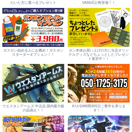
だいた方に選べるプレゼント
VA56式が再登場！！
ガスガン始める人にお薦め！ガスガン
ガン本体お買い上げの方に当店オリジ
スターターオプション！！
ナルグッズなどちょっとしたプレゼン
ト進呈中！！
ウエスタンアームズ 中古品 国内最大級
A1が24時間365日ご要件を承りま
の品揃え！！
す！！