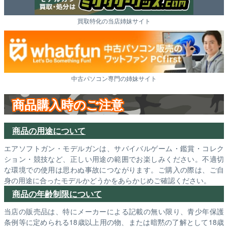
買取特化の当店姉妹サイト
中古パソコン専門の姉妹サイト
商品購入時のご注意
商品の用途について
エアソフトガン・モデルガンは、サバイバルゲーム・鑑賞・コレク
ション・競技など、正しい用途の範囲でお楽しみください。不適切
な環境での使用は思わぬ事故につながります。ご購入の際は、ご自
身の用途に合ったモデルかどうかをあらかじめご確認ください。
商品の年齢制限について
当店の販売品は、特にメーカーによる記載の無い限り、青少年保護
条例等に定められる18歳以上用の物、または暗黙の了解として18歳