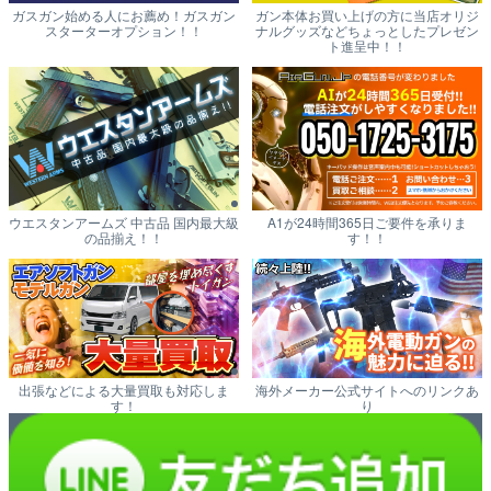
ガスガン始める人にお薦め！ガスガン
ガン本体お買い上げの方に当店オリジ
スターターオプション！！
ナルグッズなどちょっとしたプレゼン
ト進呈中！！
ウエスタンアームズ 中古品 国内最大級
A1が24時間365日ご要件を承りま
の品揃え！！
す！！
出張などによる大量買取も対応しま
海外メーカー公式サイトへのリンクあ
す！
り