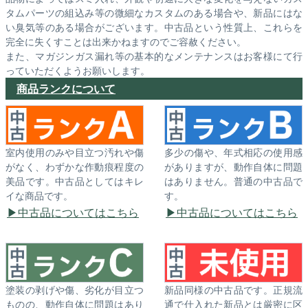
タムパーツの組込み等の微細なカスタムのある場合や、新品にはな
い臭気等のある場合がございます。中古品という性質上、これらを
完全に失くすことは出来かねますのでご容赦ください。
また、マガジンガス漏れ等の基本的なメンテナンスはお客様にて行
っていただくようお願いします。
商品ランクについて
室内使用のみや目立つ汚れや傷
多少の傷や、年式相応の使用感
がなく、わずかな作動痕程度の
がありますが、動作自体に問題
美品です。中古品としてはキレ
はありません。普通の中古品で
イな商品です。
す。
中古品についてはこちら
中古品についてはこちら
塗装の剥げや傷、劣化が目立つ
新品同様の中古品です。正規流
ものの、動作自体に問題はあり
通で仕入れた新品とは厳密に区