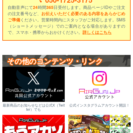
自動音声にて
24
時間
365
日受付します。商品ページIDやご注文
の注文番号など、
お伝えいただく必要のある内容をあらかじめ
ご準備
ください。営業時間内にスタッフがご対応します。SMS
（ショートメッセージ）でのご案内となる場合がありますの
で、スマホ・携帯からおかけください。
詳しくはこちら
その他のコンテンツ・リンク
最新商品のお知らせなどは公式X（Twit
公式インスタグラムアカウント開設！
ter）でも