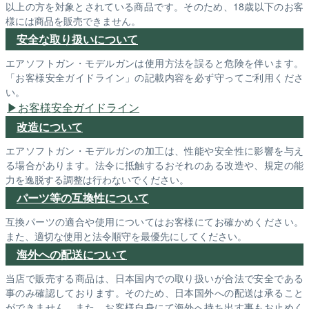
以上の方を対象とされている商品です。そのため、18歳以下のお客
様には商品を販売できません。
安全な取り扱いについて
エアソフトガン・モデルガンは使用方法を誤ると危険を伴います。
「お客様安全ガイドライン」の記載内容を必ず守ってご利用くださ
い。
お客様安全ガイドライン
改造について
エアソフトガン・モデルガンの加工は、性能や安全性に影響を与え
る場合があります。法令に抵触するおそれのある改造や、規定の能
力を逸脱する調整は行わないでください。
パーツ等の互換性について
互換パーツの適合や使用についてはお客様にてお確かめください。
また、適切な使用と法令順守を最優先にしてください。
海外への配送について
当店で販売する商品は、日本国内での取り扱いが合法で安全である
事のみ確認しております。そのため、日本国外への配送は承ること
ができません。また、お客様自身にて海外へ持ち出す事もお止めく