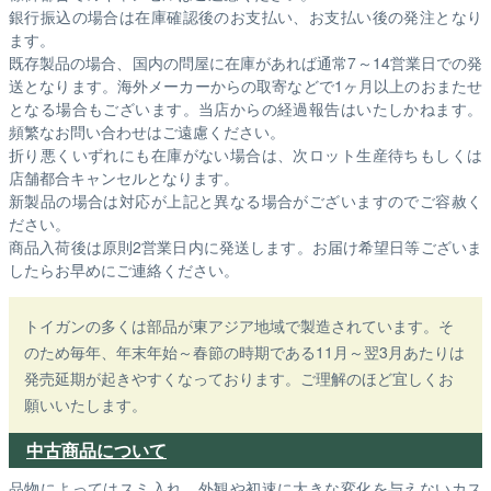
銀行振込の場合は在庫確認後のお支払い、お支払い後の発注となり
ます。
既存製品の場合、国内の問屋に在庫があれば通常7～14営業日での発
送となります。海外メーカーからの取寄などで1ヶ月以上のおまたせ
となる場合もございます。
当店からの経過報告はいたしかねます。
頻繁なお問い合わせはご遠慮ください。
折り悪くいずれにも在庫がない場合は、次ロット生産待ちもしくは
店舗都合キャンセルとなります。
新製品の場合は対応が上記と異なる場合がございますのでご容赦く
ださい。
商品入荷後は原則2営業日内に発送します。お届け希望日等ございま
したらお早めにご連絡ください。
トイガンの多くは部品が東アジア地域で製造されています。そ
のため毎年、年末年始～春節の時期である11月～翌3月あたりは
発売延期が起きやすくなっております。ご理解のほど宜しくお
願いいたします。
中古商品について
品物によってはスミ入れ、外観や初速に大きな変化を与えないカス