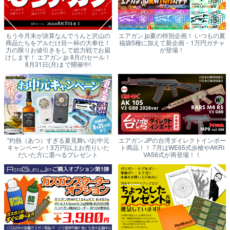
もう今月末が決算なんでうんと沢山の
エアガン.jp夏の特別企画！ いつもの夏
商品たちをアルだけ目一杯の大奉仕！
福袋5種に加えて新企画・1万円ガチャ
力の限りお値引きをして総力戦でお届
が登場！
けします！ エアガン.jp 8月のセール！
8月31日(月)まで開催中!
"灼熱（あつ）すぎる夏見舞い!お中元
エアガン.JPの台湾ダイレクトインポー
キャンペーン！3万円以上お売りいた
ト商品！！ 7月はWE65式歩槍やAKRI
だいた方に選べるプレゼント
VA56式が再登場！！