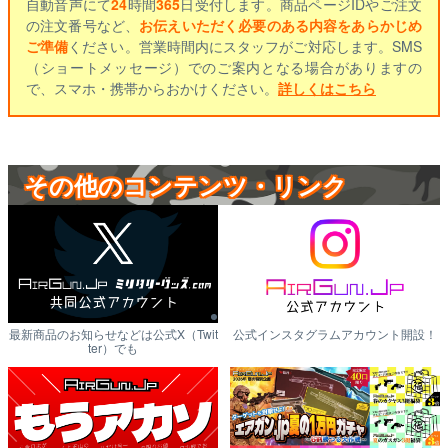
自動音声にて
24
時間
365
日受付します。商品ページIDやご注文
の注文番号など、
お伝えいただく必要のある内容をあらかじめ
ご準備
ください。営業時間内にスタッフがご対応します。SMS
（ショートメッセージ）でのご案内となる場合がありますの
で、スマホ・携帯からおかけください。
詳しくはこちら
その他のコンテンツ・リンク
最新商品のお知らせなどは公式X（Twit
公式インスタグラムアカウント開設！
ter）でも