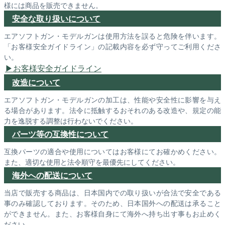
様には商品を販売できません。
安全な取り扱いについて
エアソフトガン・モデルガンは使用方法を誤ると危険を伴います。
「お客様安全ガイドライン」の記載内容を必ず守ってご利用くださ
い。
お客様安全ガイドライン
改造について
エアソフトガン・モデルガンの加工は、性能や安全性に影響を与え
る場合があります。法令に抵触するおそれのある改造や、規定の能
力を逸脱する調整は行わないでください。
パーツ等の互換性について
互換パーツの適合や使用についてはお客様にてお確かめください。
また、適切な使用と法令順守を最優先にしてください。
海外への配送について
当店で販売する商品は、日本国内での取り扱いが合法で安全である
事のみ確認しております。そのため、日本国外への配送は承ること
ができません。また、お客様自身にて海外へ持ち出す事もお止めく
ださい。