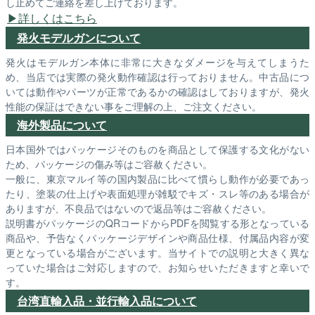
し止めてご連絡を差し上げております。
詳しくはこちら
発火モデルガンについて
発火はモデルガン本体に非常に大きなダメージを与えてしまうた
め、当店では実際の発火動作確認は行っておりません。中古品につ
いては動作やパーツが正常であるかの確認はしておりますが、発火
性能の保証はできない事をご理解の上、ご注文ください。
海外製品について
日本国外ではパッケージそのものを商品として保護する文化がない
ため、パッケージの傷み等はご容赦ください。
一般に、東京マルイ等の国内製品に比べて慣らし動作が必要であっ
たり、塗装の仕上げや表面処理が雑駁でキズ・スレ等のある場合が
ありますが、不良品ではないので返品等はご容赦ください。
説明書がパッケージのQRコードからPDFを閲覧する形となっている
商品や、予告なくパッケージデザインや商品仕様、付属品内容が変
更となっている場合がございます。当サイトでの説明と大きく異な
っていた場合はご対応しますので、お知らせいただきますと幸いで
す。
台湾直輸入品・並行輸入品について