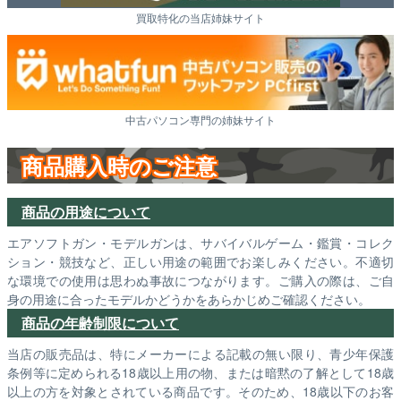
買取特化の当店姉妹サイト
中古パソコン専門の姉妹サイト
商品購入時のご注意
商品の用途について
エアソフトガン・モデルガンは、サバイバルゲーム・鑑賞・コレク
ション・競技など、正しい用途の範囲でお楽しみください。不適切
な環境での使用は思わぬ事故につながります。ご購入の際は、ご自
身の用途に合ったモデルかどうかをあらかじめご確認ください。
商品の年齢制限について
当店の販売品は、特にメーカーによる記載の無い限り、青少年保護
条例等に定められる18歳以上用の物、または暗黙の了解として18歳
以上の方を対象とされている商品です。そのため、18歳以下のお客