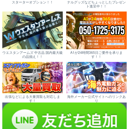
スターターオプション！！
ナルグッズなどちょっとしたプレゼン
ト進呈中！！
ウエスタンアームズ 中古品 国内最大級
A1が24時間365日ご要件を承りま
の品揃え！！
す！！
出張などによる大量買取も対応しま
海外メーカー公式サイトへのリンクあ
す！
り