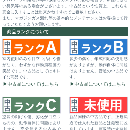
い臭気等のある場合がございます。中古品という性質上、これらを
完全に失くすことは出来かねますのでご容赦ください。
また、マガジンガス漏れ等の基本的なメンテナンスはお客様にて行
っていただくようお願いします。
商品ランクについて
室内使用のみや目立つ汚れや傷
多少の傷や、年式相応の使用感
がなく、わずかな作動痕程度の
がありますが、動作自体に問題
美品です。中古品としてはキレ
はありません。普通の中古品で
イな商品です。
す。
中古品についてはこちら
中古品についてはこちら
塗装の剥げや傷、劣化が目立つ
新品同様の中古品です。正規流
ものの、動作自体に問題はあり
通で仕入れた新品とは厳密に区
ません。充分使える中古品で
別しています。買取時は未開封