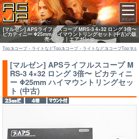
[マルゼン] APSライフルスコープ MRS-3 4×32 ロング 3倍〜
ピカティニー Φ25mm ハイマウントリングセット (中古)の販
売ページ｜エアガン.jp
Top
スコープ・ライトなど
Top
スコープ・ライトなど
スコープ
Top
マル
[マルゼン] APSライフルスコープ M
RS-3 4×32 ロング 3倍〜 ピカティニ
ー Φ25mm ハイマウントリングセッ
ト (中古)