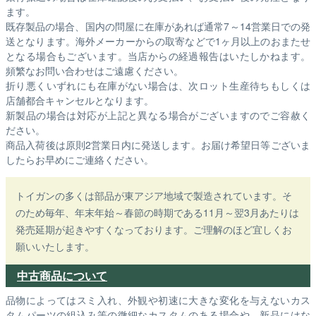
ます。
既存製品の場合、国内の問屋に在庫があれば通常7～14営業日での発
送となります。海外メーカーからの取寄などで1ヶ月以上のおまたせ
となる場合もございます。
当店からの経過報告はいたしかねます。
頻繁なお問い合わせはご遠慮ください。
折り悪くいずれにも在庫がない場合は、次ロット生産待ちもしくは
店舗都合キャンセルとなります。
新製品の場合は対応が上記と異なる場合がございますのでご容赦く
ださい。
商品入荷後は原則2営業日内に発送します。お届け希望日等ございま
したらお早めにご連絡ください。
トイガンの多くは部品が東アジア地域で製造されています。そ
のため毎年、年末年始～春節の時期である11月～翌3月あたりは
発売延期が起きやすくなっております。ご理解のほど宜しくお
願いいたします。
中古商品について
品物によってはスミ入れ、外観や初速に大きな変化を与えないカス
タムパーツの組込み等の微細なカスタムのある場合や、新品にはな