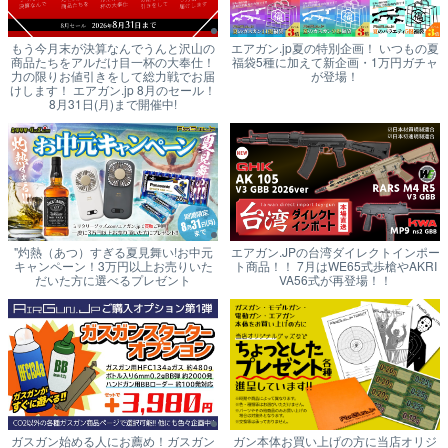
もう今月末が決算なんでうんと沢山の
エアガン.jp夏の特別企画！ いつもの夏
商品たちをアルだけ目一杯の大奉仕！
福袋5種に加えて新企画・1万円ガチャ
力の限りお値引きをして総力戦でお届
が登場！
けします！ エアガン.jp 8月のセール！
8月31日(月)まで開催中!
"灼熱（あつ）すぎる夏見舞い!お中元
エアガン.JPの台湾ダイレクトインポー
キャンペーン！3万円以上お売りいた
ト商品！！ 7月はWE65式歩槍やAKRI
だいた方に選べるプレゼント
VA56式が再登場！！
ガスガン始める人にお薦め！ガスガン
ガン本体お買い上げの方に当店オリジ