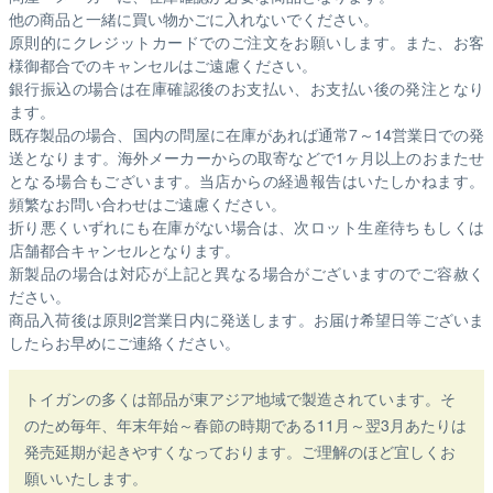
他の商品と一緒に買い物かごに入れないでください。
原則的にクレジットカードでのご注文をお願いします。また、お客
様御都合でのキャンセルはご遠慮ください。
銀行振込の場合は在庫確認後のお支払い、お支払い後の発注となり
ます。
既存製品の場合、国内の問屋に在庫があれば通常7～14営業日での発
送となります。海外メーカーからの取寄などで1ヶ月以上のおまたせ
となる場合もございます。
当店からの経過報告はいたしかねます。
頻繁なお問い合わせはご遠慮ください。
折り悪くいずれにも在庫がない場合は、次ロット生産待ちもしくは
店舗都合キャンセルとなります。
新製品の場合は対応が上記と異なる場合がございますのでご容赦く
ださい。
商品入荷後は原則2営業日内に発送します。お届け希望日等ございま
したらお早めにご連絡ください。
トイガンの多くは部品が東アジア地域で製造されています。そ
のため毎年、年末年始～春節の時期である11月～翌3月あたりは
発売延期が起きやすくなっております。ご理解のほど宜しくお
願いいたします。