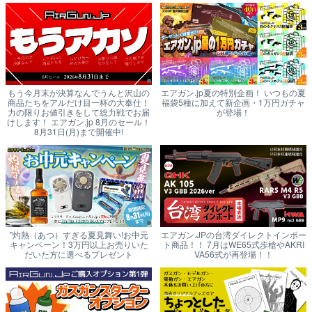
もう今月末が決算なんでうんと沢山の
エアガン.jp夏の特別企画！ いつもの夏
商品たちをアルだけ目一杯の大奉仕！
福袋5種に加えて新企画・1万円ガチャ
力の限りお値引きをして総力戦でお届
が登場！
けします！ エアガン.jp 8月のセール！
8月31日(月)まで開催中!
"灼熱（あつ）すぎる夏見舞い!お中元
エアガン.JPの台湾ダイレクトインポー
キャンペーン！3万円以上お売りいた
ト商品！！ 7月はWE65式歩槍やAKRI
だいた方に選べるプレゼント
VA56式が再登場！！