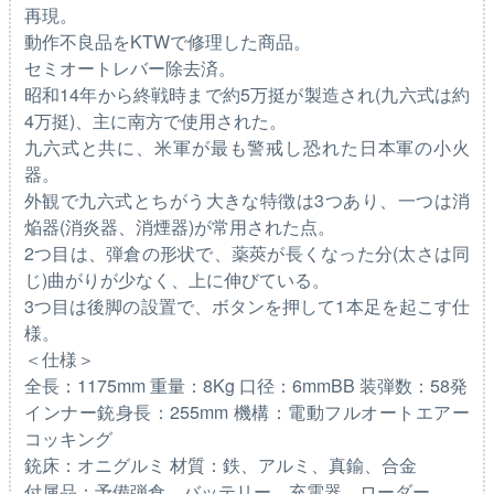
再現。
動作不良品をKTWで修理した商品。
セミオートレバー除去済。
昭和14年から終戦時まで約5万挺が製造され(九六式は約
4万挺)、主に南方で使用された。
九六式と共に、米軍が最も警戒し恐れた日本軍の小火
器。
外観で九六式とちがう大きな特徴は3つあり、一つは消
焔器(消炎器、消煙器)が常用された点。
2つ目は、弾倉の形状で、薬莢が長くなった分(太さは同
じ)曲がりが少なく、上に伸びている。
3つ目は後脚の設置で、ボタンを押して1本足を起こす仕
様。
＜仕様＞
全長：1175mm 重量：8Kg 口径：6mmBB 装弾数：58発
インナー銃身長：255mm 機構：電動フルオートエアー
コッキング
銃床：オニグルミ 材質：鉄、アルミ、真鍮、合金
付属品：予備弾倉、バッテリー、充電器、ローダー