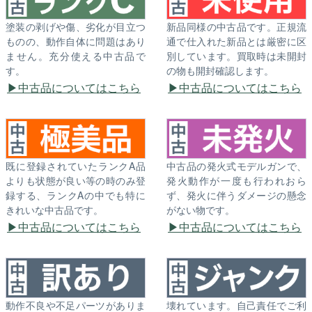
塗装の剥げや傷、劣化が目立つ
新品同様の中古品です。正規流
ものの、動作自体に問題はあり
通で仕入れた新品とは厳密に区
ません。充分使える中古品で
別しています。買取時は未開封
す。
の物も開封確認します。
中古品についてはこちら
中古品についてはこちら
既に登録されていたランクA品
中古品の発火式モデルガンで、
よりも状態が良い等の時のみ登
発火動作が一度も行われおら
録する、ランクAの中でも特に
ず、発火に伴うダメージの懸念
きれいな中古品です。
がない物です。
中古品についてはこちら
中古品についてはこちら
動作不良や不足パーツがありま
壊れています。自己責任でご利