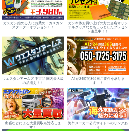
ガスガン始める人にお薦め！ガスガン
ガン本体お買い上げの方に当店オリジ
スターターオプション！！
ナルグッズなどちょっとしたプレゼン
ト進呈中！！
ウエスタンアームズ 中古品 国内最大級
A1が24時間365日ご要件を承りま
の品揃え！！
す！！
出張などによる大量買取も対応しま
海外メーカー公式サイトへのリンクあ
す！
り