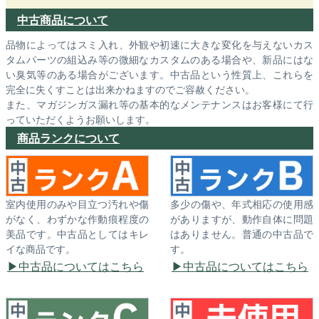
中古商品について
品物によってはスミ入れ、外観や初速に大きな変化を与えないカス
タムパーツの組込み等の微細なカスタムのある場合や、新品にはな
い臭気等のある場合がございます。中古品という性質上、これらを
完全に失くすことは出来かねますのでご容赦ください。
また、マガジンガス漏れ等の基本的なメンテナンスはお客様にて行
っていただくようお願いします。
商品ランクについて
室内使用のみや目立つ汚れや傷
多少の傷や、年式相応の使用感
がなく、わずかな作動痕程度の
がありますが、動作自体に問題
美品です。中古品としてはキレ
はありません。普通の中古品で
イな商品です。
す。
中古品についてはこちら
中古品についてはこちら