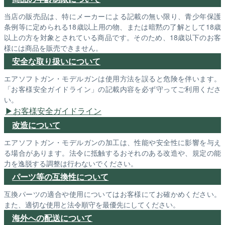
当店の販売品は、特にメーカーによる記載の無い限り、青少年保護
条例等に定められる18歳以上用の物、または暗黙の了解として18歳
以上の方を対象とされている商品です。そのため、18歳以下のお客
様には商品を販売できません。
安全な取り扱いについて
エアソフトガン・モデルガンは使用方法を誤ると危険を伴います。
「お客様安全ガイドライン」の記載内容を必ず守ってご利用くださ
い。
お客様安全ガイドライン
改造について
エアソフトガン・モデルガンの加工は、性能や安全性に影響を与え
る場合があります。法令に抵触するおそれのある改造や、規定の能
力を逸脱する調整は行わないでください。
パーツ等の互換性について
互換パーツの適合や使用についてはお客様にてお確かめください。
また、適切な使用と法令順守を最優先にしてください。
海外への配送について