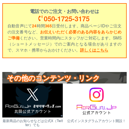
電話でのご注文・お問い合わせは
050-1725-3175
自動音声にて
24
時間
365
日受付します。商品ページIDやご注文
の注文番号など、
お伝えいただく必要のある内容をあらかじめ
ご準備
ください。営業時間内にスタッフがご対応します。SMS
（ショートメッセージ）でのご案内となる場合がありますの
で、スマホ・携帯からおかけください。
詳しくはこちら
その他のコンテンツ・リンク
最新商品のお知らせなどは公式X（Twit
公式インスタグラムアカウント開設！
ter）でも