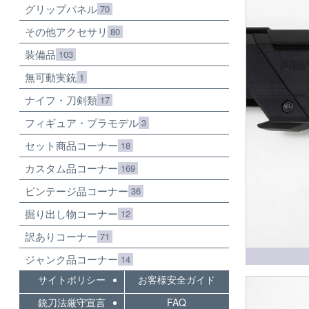
グリップパネル
70
その他アクセサリ
80
装備品
103
無可動実銃
1
ナイフ・刀剣類
17
フィギュア・プラモデル
3
セット商品コーナー
18
カスタム品コーナー
169
ビンテージ品コーナー
36
掘り出し物コーナー
12
訳ありコーナー
71
ジャンク品コーナー
14
サイトポリシー
お客様安全ガイド
銃刀法厳守宣言
FAQ