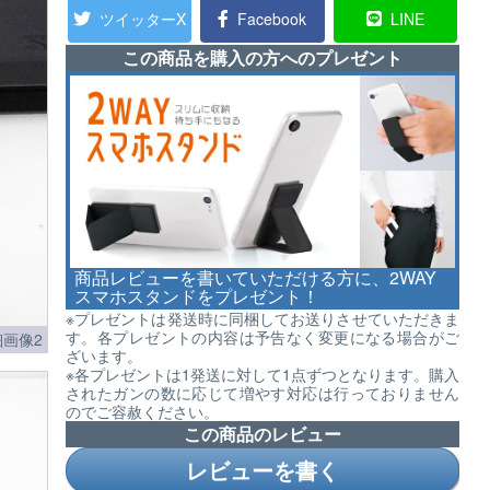
ツイッターX
Facebook
LINE
この商品を購入の方へのプレゼント
商品レビューを書いていただける方に、2WAY
スマホスタンドをプレゼント！
※プレゼントは発送時に同梱してお送りさせていただきま
す。各プレゼントの内容は予告なく変更になる場合がご
画像2
ざいます。
※各プレゼントは1発送に対して1点ずつとなります。購入
されたガンの数に応じて増やす対応は行っておりません
のでご容赦ください。
この商品のレビュー
レビューを書く