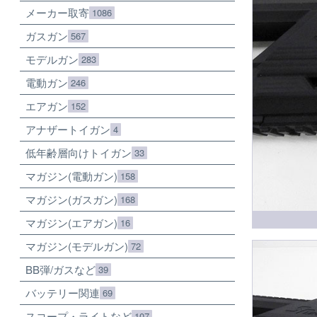
メーカー取寄
1086
ガスガン
567
モデルガン
283
電動ガン
246
エアガン
152
アナザートイガン
4
低年齢層向けトイガン
33
マガジン(電動ガン)
158
マガジン(ガスガン)
168
マガジン(エアガン)
16
マガジン(モデルガン)
72
BB弾/ガスなど
39
バッテリー関連
69
スコープ・ライトなど
107