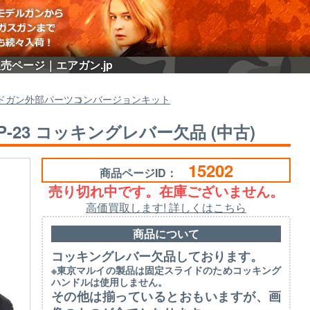
)の販売ページ｜エアガン.jp
ドガン外部パーツ
コンバージョンキット
-SNP-23 コッキングレバー欠品 (中古)
15202
商品ページID：
売り切れ中です。在庫ございません。
高価買取します! 詳しくはこちら
商品について
コッキングレバー欠品しております。
※東京マルイの製品は固定スライドのためコッキング
ハンドルは使用しません。
その他は揃っているとおもいますが、画