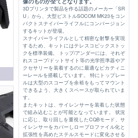
像のものが全てとなります。
3Dプリンタで製品を作る話題のメーカー「SR
U」から、大型ピストルSOCOM MK23をコン
パクトスナイパーライフルにコンバージョン
するキットが登場。
スナイパーライフルとして精密な射撃を実現
するため、キットにはテレスコピックストッ
クを標準装備。 トップ/アンダーには、それぞ
れスコープ/ドットサイト等の光学照準器やア
クセサリーを装着するのに最適なピカティニ
ーレールを搭載しています。 特にトップレー
ルは大型のスコープを余裕をもってマウント
できるよう、大きくスペースが取られていま
す。
またキットは、サイレンサーを装着した状態
で組み込むことが可能となっています。 状況
に応じ、取り回しを重視したCQBモード、サ
イレンサーをカバーしロープロファイル化と
拡張性を高めたステルスモードに変化させる