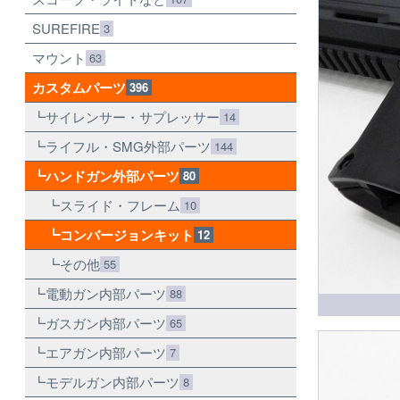
SUREFIRE
3
マウント
63
カスタムパーツ
396
サイレンサー・サプレッサー
14
ライフル・SMG外部パーツ
144
ハンドガン外部パーツ
80
スライド・フレーム
10
コンバージョンキット
12
その他
55
電動ガン内部パーツ
88
ガスガン内部パーツ
65
エアガン内部パーツ
7
モデルガン内部パーツ
8