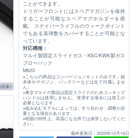
ことができます。
トリガーフロントにはスペアマガジンを保持
することが可能なスペアマグホルダーを搭
載。 スナイパーライフルのウィークポイント
でもある装弾数をカバーすることが可能とな
っています。
対応機種：
マルイ製固定スライドガス・KSC/KWA製ガス
ブローバック
Mk23
※こちらの商品はコンバージョンキットのみです。銃
本体やマガジン、バッテリーなどは全て付属しませ
画像1
ん。
※東京マルイの製品は固定スライドのためコッキング
ハンドルは使用しません。 使用する場合には加工が
必要となります。
※組み込むモデルによっては、すり合わせ・調整が必
要となる場合があります。
※樹脂の特性上、高温になる所では保管しないでくだ
さい。
最終更新日：
2025年12月16日