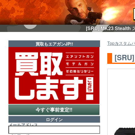
[SRU] MK23 Ste
Top
カスタム
買取もエアガンJP!!
[SRU
今すぐ事前査定!!
ログイン
メールアドレス