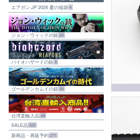
エアガン.JP 2026 夏の福袋
4
ジョン・ウィックの銃
20
バイオハザードの銃
8
ゴールデンカムイの銃
30
台湾直輸入品
48
SALE品
322
新商品・再販予約
271