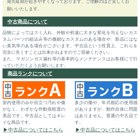
発売延期が起きやすくなっております。ご理解のほど宜しくお
願いいたします。
中古商品について
品物によってはスミ入れ、外観や初速に大きな変化を与えないカス
タムパーツの組込み等の微細なカスタムのある場合や、新品にはな
い臭気等のある場合がございます。中古品という性質上、これらを
完全に失くすことは出来かねますのでご容赦ください。
また、マガジンガス漏れ等の基本的なメンテナンスはお客様にて行
っていただくようお願いします。
商品ランクについて
室内使用のみや目立つ汚れや傷
多少の傷や、年式相応の使用感
がなく、わずかな作動痕程度の
がありますが、動作自体に問題
美品です。中古品としてはキレ
はありません。普通の中古品で
イな商品です。
す。
中古品についてはこちら
中古品についてはこちら