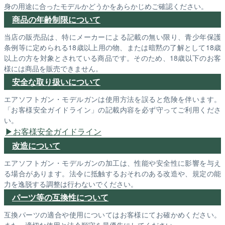
身の用途に合ったモデルかどうかをあらかじめご確認ください。
商品の年齢制限について
当店の販売品は、特にメーカーによる記載の無い限り、青少年保護
条例等に定められる18歳以上用の物、または暗黙の了解として18歳
以上の方を対象とされている商品です。そのため、18歳以下のお客
様には商品を販売できません。
安全な取り扱いについて
エアソフトガン・モデルガンは使用方法を誤ると危険を伴います。
「お客様安全ガイドライン」の記載内容を必ず守ってご利用くださ
い。
お客様安全ガイドライン
改造について
エアソフトガン・モデルガンの加工は、性能や安全性に影響を与え
る場合があります。法令に抵触するおそれのある改造や、規定の能
力を逸脱する調整は行わないでください。
パーツ等の互換性について
互換パーツの適合や使用についてはお客様にてお確かめください。
また、適切な使用と法令順守を最優先にしてください。