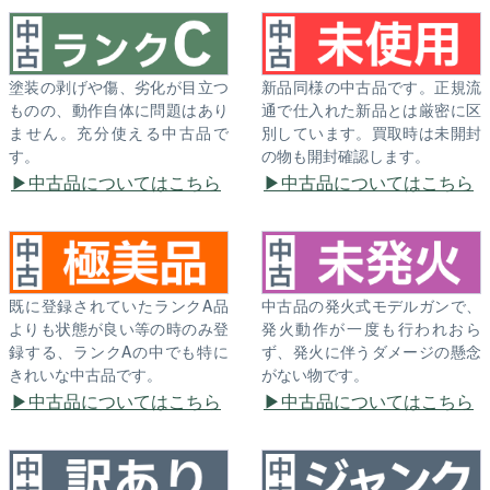
塗装の剥げや傷、劣化が目立つ
新品同様の中古品です。正規流
ものの、動作自体に問題はあり
通で仕入れた新品とは厳密に区
ません。充分使える中古品で
別しています。買取時は未開封
す。
の物も開封確認します。
中古品についてはこちら
中古品についてはこちら
既に登録されていたランクA品
中古品の発火式モデルガンで、
よりも状態が良い等の時のみ登
発火動作が一度も行われおら
録する、ランクAの中でも特に
ず、発火に伴うダメージの懸念
きれいな中古品です。
がない物です。
中古品についてはこちら
中古品についてはこちら