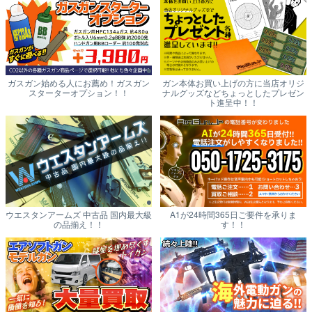
ガスガン始める人にお薦め！ガスガン
ガン本体お買い上げの方に当店オリジ
スターターオプション！！
ナルグッズなどちょっとしたプレゼン
ト進呈中！！
ウエスタンアームズ 中古品 国内最大級
A1が24時間365日ご要件を承りま
の品揃え！！
す！！