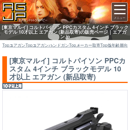
[東京マルイ] コルトパイソン PPCカスタム 4インチ ブラック
モデル 10才以上 エアガン (新品取寄)の販売ページ｜エアガ
ン.jp
Top
エアガン
Top
エアガン
ハンドガン
Top
メーカー取寄
Top
低年齢層向
[東京マルイ] コルトパイソン PPCカ
スタム 4インチ ブラックモデル 10
才以上 エアガン (新品取寄)