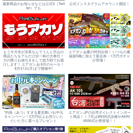
最新商品のお知らせなどは公式X（Twit
公式インスタグラムアカウント開設！
ter）でも
もう今月末が決算なんでうんと沢山の
エアガン.jp夏の特別企画！ いつもの夏
商品たちをアルだけ目一杯の大奉仕！
福袋5種に加えて新企画・1万円ガチャ
力の限りお値引きをして総力戦でお届
が登場！
けします！ エアガン.jp 8月のセール！
8月31日(月)まで開催中!
"灼熱（あつ）すぎる夏見舞い!お中元
エアガン.JPの台湾ダイレクトインポー
キャンペーン！3万円以上お売りいた
ト商品！！ 7月はWE65式歩槍やAKRI
だいた方に選べるプレゼント
VA56式が再登場！！