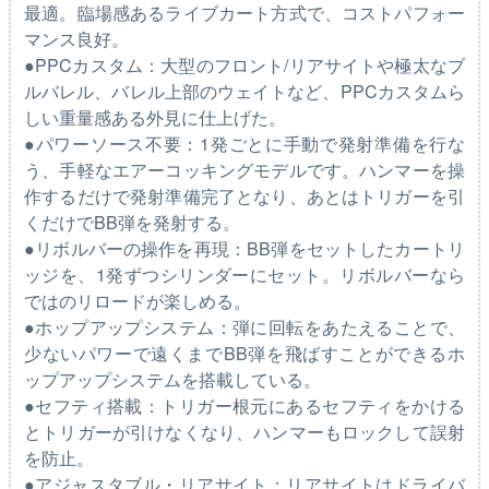
最適。臨場感あるライブカート方式で、コストパフォー
マンス良好。
●PPCカスタム：大型のフロント/リアサイトや極太なブ
ルバレル、バレル上部のウェイトなど、PPCカスタムら
しい重量感ある外見に仕上げた。
●パワーソース不要：1発ごとに手動で発射準備を行な
う、手軽なエアーコッキングモデルです。ハンマーを操
作するだけで発射準備完了となり、あとはトリガーを引
くだけでBB弾を発射する。
●リボルバーの操作を再現：BB弾をセットしたカートリ
ッジを、1発ずつシリンダーにセット。リボルバーなら
ではのリロードが楽しめる。
●ホップアップシステム：弾に回転をあたえることで、
少ないパワーで遠くまでBB弾を飛ばすことができるホ
ップアップシステムを搭載している。
●セフティ搭載：トリガー根元にあるセフティをかける
とトリガーが引けなくなり、ハンマーもロックして誤射
を防止。
●アジャスタブル・リアサイト：リアサイトはドライバ