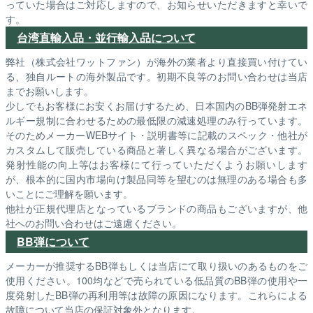
っていた場合はご対応しますので、お知らせいただきますと幸いで
す。
台湾直輸入品・並行輸入品について
弊社（株式会社ワットファン）が海外の業者より直接買い付けてい
る、独自ルートの海外製品です。初期不良等のお問い合わせは当店
までお願いします。
少しでもお客様にお安くお届けするため、日本国内のBB弾発射エネ
ルギー規制に合わせるための最低限の減速処理のみ行っています。
そのためメーカーWEBサイト・説明書等に記載のスペック・他社が
カスタムして販売している商品と著しく異なる場合がございます。
発射性能の向上等はお客様にて行っていただくようお願いします
が、根本的に国内市場向け製品同等を望むのは無理のある場合も多
いことにご理解を願います。
他社が正規代理店となっているブランドの商品もございますが、他
社へのお問い合わせはご遠慮ください。
BB弾について
メーカーが推奨するBB弾もしくは当店にて取り扱いのあるものをご
使用ください。100均などで売られている低品質のBB弾の使用や一
度発射したBB弾の再利用等は故障の原因になります。これらによる
故障について当店の保証対象外となります。