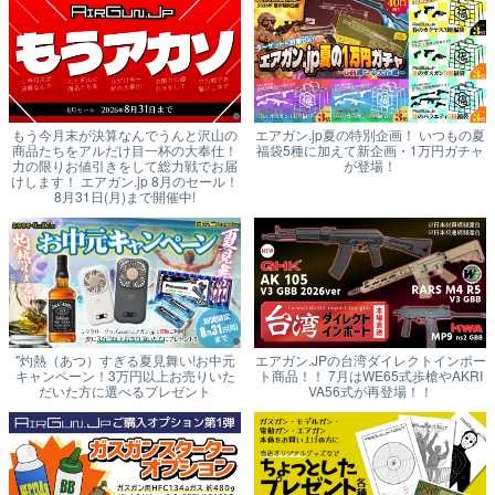
もう今月末が決算なんでうんと沢山の
エアガン.jp夏の特別企画！ いつもの夏
商品たちをアルだけ目一杯の大奉仕！
福袋5種に加えて新企画・1万円ガチャ
力の限りお値引きをして総力戦でお届
が登場！
けします！ エアガン.jp 8月のセール！
8月31日(月)まで開催中!
"灼熱（あつ）すぎる夏見舞い!お中元
エアガン.JPの台湾ダイレクトインポー
キャンペーン！3万円以上お売りいた
ト商品！！ 7月はWE65式歩槍やAKRI
だいた方に選べるプレゼント
VA56式が再登場！！