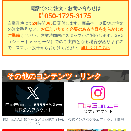
電話でのご注文・お問い合わせは
050-1725-3175
自動音声にて
24
時間
365
日受付します。商品ページIDやご注文
の注文番号など、
お伝えいただく必要のある内容をあらかじめ
ご準備
ください。営業時間内にスタッフがご対応します。SMS
（ショートメッセージ）でのご案内となる場合がありますの
で、スマホ・携帯からおかけください。
詳しくはこちら
その他のコンテンツ・リンク
最新商品のお知らせなどは公式X（Twit
公式インスタグラムアカウント開設！
ter）でも