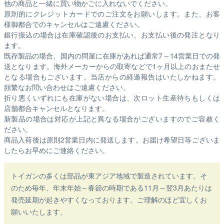
他の商品と一緒に買い物かごに入れないでください。
原則的にクレジットカードでのご注文をお願いします。また、お客
様御都合でのキャンセルはご遠慮ください。
銀行振込の場合は在庫確認後のお支払い、お支払い後の発注となり
ます。
既存製品の場合、国内の問屋に在庫があれば通常7～14営業日での発
送となります。海外メーカーからの取寄などで1ヶ月以上のおまたせ
となる場合もございます。
当店からの経過報告はいたしかねます。
頻繁なお問い合わせはご遠慮ください。
折り悪くいずれにも在庫がない場合は、次ロット生産待ちもしくは
店舗都合キャンセルとなります。
新製品の場合は対応が上記と異なる場合がございますのでご容赦く
ださい。
商品入荷後は原則2営業日内に発送します。お届け希望日等ございま
したらお早めにご連絡ください。
トイガンの多くは部品が東アジア地域で製造されています。そ
のため毎年、年末年始～春節の時期である11月～翌3月あたりは
発売延期が起きやすくなっております。ご理解のほど宜しくお
願いいたします。