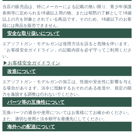
当店の販売品は、特にメーカーによる記載の無い限り、青少年保護
条例等に定められる18歳以上用の物、または暗黙の了解として18歳
以上の方を対象とされている商品です。そのため、18歳以下のお客
様には商品を販売できません。
安全な取り扱いについて
エアソフトガン・モデルガンは使用方法を誤ると危険を伴います。
「お客様安全ガイドライン」の記載内容を必ず守ってご利用くださ
い。
お客様安全ガイドライン
改造について
エアソフトガン・モデルガンの加工は、性能や安全性に影響を与え
る場合があります。法令に抵触するおそれのある改造や、規定の能
力を逸脱する調整は行わないでください。
パーツ等の互換性について
互換パーツの適合や使用についてはお客様にてお確かめください。
また、適切な使用と法令順守を最優先にしてください。
海外への配送について