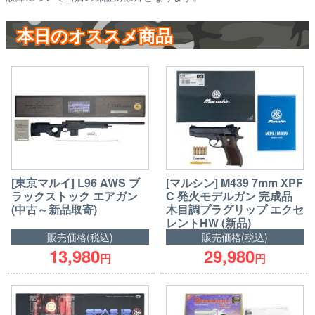
本日のオススメ商品
[東京マルイ] L96 AWS ブ
[マルシン] M439 7mm XPF
ラックストック エアガン
C 発火モデルガン 完成品
(中古～新品取寄)
木目調プラグリップ エクセ
レントHW (新品)
販売価格(税込)
販売価格(税込)
13,980
29,980
円
円