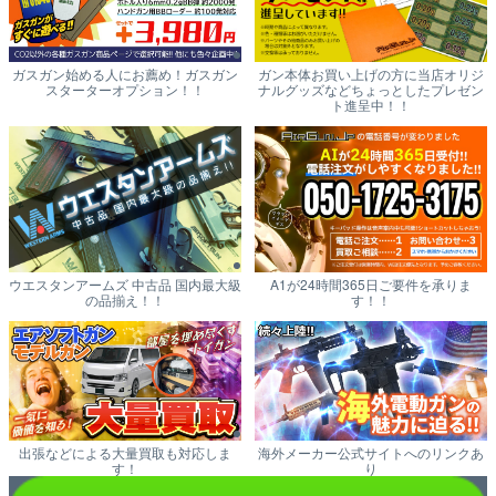
ガスガン始める人にお薦め！ガスガン
ガン本体お買い上げの方に当店オリジ
スターターオプション！！
ナルグッズなどちょっとしたプレゼン
ト進呈中！！
ウエスタンアームズ 中古品 国内最大級
A1が24時間365日ご要件を承りま
の品揃え！！
す！！
出張などによる大量買取も対応しま
海外メーカー公式サイトへのリンクあ
す！
り