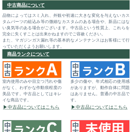
中古商品について
品物によってはスミ入れ、外観や初速に大きな変化を与えないカス
タムパーツの組込み等の微細なカスタムのある場合や、新品にはな
い臭気等のある場合がございます。中古品という性質上、これらを
完全に失くすことは出来かねますのでご容赦ください。
また、マガジンガス漏れ等の基本的なメンテナンスはお客様にて行
っていただくようお願いします。
商品ランクについて
室内使用のみや目立つ汚れや傷
多少の傷や、年式相応の使用感
がなく、わずかな作動痕程度の
がありますが、動作自体に問題
美品です。中古品としてはキレ
はありません。普通の中古品で
イな商品です。
す。
中古品についてはこちら
中古品についてはこちら