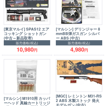
[東京マルイ] SPAS12 エア
[マルシン] デリンジャー 8
コッキング ショットガン
mmBB弾ガスガン シルバ
(中古～新品取寄)
ー ABS (中古)
販売価格(税込)
販売価格(税込)
10,980
4,980
円
円
[MGC] レミントン M31-RS
[マルシン] M1910用 カッパ
2 ABS 木製ストック 発火
ーヘッド 真鍮カートリッジ
モデルガン (中古)