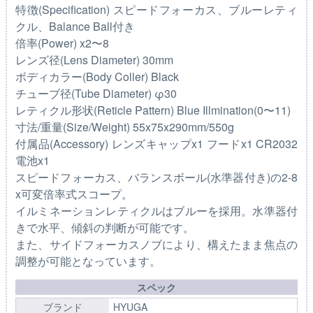
特徴(Specification) スピードフォーカス、ブルーレティ
クル、Balance Ball付き
倍率(Power) x2〜8
レンズ径(Lens Diameter) 30mm
ボディカラー(Body Coller) Black
チューブ径(Tube Diameter) φ30
レティクル形状(Reticle Pattern) Blue Illmination(0〜11)
寸法/重量(Size/Weight) 55x75x290mm/550g
付属品(Accessory) レンズキャップx1 フードx1 CR2032
電池x1
スピードフォーカス、バランスボール(水準器付き)の2-8
x可変倍率式スコープ。
イルミネーションレティクルはブルーを採用。水準器付
きで水平、傾斜の判断が可能です。
また、サイドフォーカスノブにより、構えたまま焦点の
調整が可能となっています。
スペック
ブランド
HYUGA