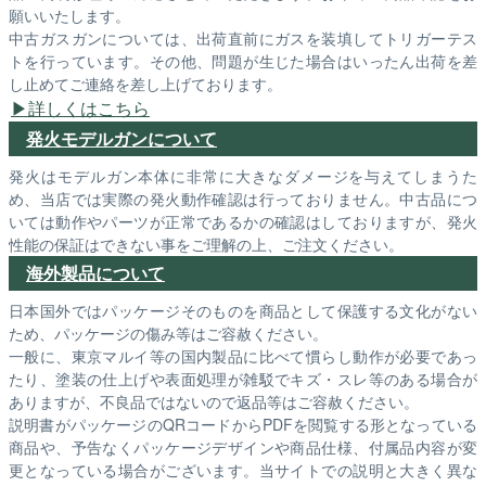
願いいたします。
中古ガスガンについては、出荷直前にガスを装填してトリガーテス
トを行っています。その他、問題が生じた場合はいったん出荷を差
し止めてご連絡を差し上げております。
詳しくはこちら
発火モデルガンについて
発火はモデルガン本体に非常に大きなダメージを与えてしまうた
め、当店では実際の発火動作確認は行っておりません。中古品につ
いては動作やパーツが正常であるかの確認はしておりますが、発火
性能の保証はできない事をご理解の上、ご注文ください。
海外製品について
日本国外ではパッケージそのものを商品として保護する文化がない
ため、パッケージの傷み等はご容赦ください。
一般に、東京マルイ等の国内製品に比べて慣らし動作が必要であっ
たり、塗装の仕上げや表面処理が雑駁でキズ・スレ等のある場合が
ありますが、不良品ではないので返品等はご容赦ください。
説明書がパッケージのQRコードからPDFを閲覧する形となっている
商品や、予告なくパッケージデザインや商品仕様、付属品内容が変
更となっている場合がございます。当サイトでの説明と大きく異な