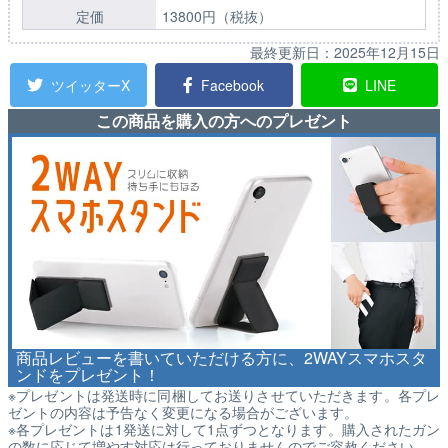
定価
13800円（税抜）
最終更新日：
2025年12月15日
ツイッターX
Facebook
LINE
この商品を購入の方へのプレゼント
商品レビューを書いていただける方に、2WAYスマホスタ
ンドをプレゼント！
※プレゼントは発送時に同梱してお送りさせていただきます。各プレ
ゼントの内容は予告なく変更になる場合がございます。
※各プレゼントは1発送に対して1点ずつとなります。購入されたガン
の数に応じて増やす対応は行っておりませんのでご容赦ください。