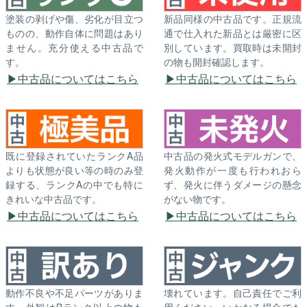
塗装の剥げや傷、劣化が目立つ
新品同様の中古品です。正規流
ものの、動作自体に問題はあり
通で仕入れた新品とは厳密に区
ません。充分使える中古品で
別しています。買取時は未開封
す。
の物も開封確認します。
中古品についてはこちら
中古品についてはこちら
既に登録されていたランクA品
中古品の発火式モデルガンで、
よりも状態が良い等の時のみ登
発火動作が一度も行われおら
録する、ランクAの中でも特に
ず、発火に伴うダメージの懸念
きれいな中古品です。
がない物です。
中古品についてはこちら
中古品についてはこちら
動作不良や不足パーツがありま
壊れています。自己責任でご利
す。外観はBランク以上の物も
用ください。いかなる場合でも