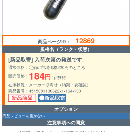
12869
商品ページID：
規格名（ランク・状態）
[新品取寄] 入荷次第の発送です。
通常価格
定価or市場価格220円のところ
184
円
販売価格
1pt獲得
在庫状況
メーカー取寄せ（納期：要確認）
商品番号
4545081100622x1-164-130
オプション
注意事項への同意