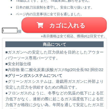
18歳以上です。また、18歳未満に触らせません。
日本の銃刀法規制を遵守し、安全に取り扱います。
ページ内の注意事項に全て目を通しました。
カゴに入れる
個
※表示価格は全て税込、獲得ptは目安です。
商品について
■ガスガンへの安定した圧力供給を目的としたアウター
パワーソース専用パーツです。
■安全封版仕様
■内容物 量/二酸化炭素(炭酸ガス)15g(20)全長/92 胴径/22
■グリーンガスシステムについて
●グリーンガスシステムは、遊戯用ガスガンに外部より
安定した圧力を供給するための商品です。
●フロンガスのように、冬季などの気温の低下による圧
力低下がなく、連射の際に起こるガス温度低下による圧
力低下が格段に少ない為、年間を通して安定したガス圧