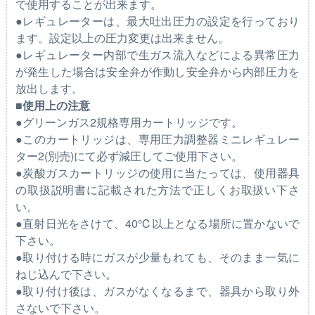
で使用することが出来ます。
●レギュレーターは、最大吐出圧力の設定を行っており
ます。設定以上の圧力変更は出来ません。
●レギュレーター内部で生ガス流入などによる異常圧力
が発生した場合は安全弁が作動し安全弁から内部圧力を
放出します。
■使用上の注意
●グリーンガス2規格専用カートリッジです。
●このカートリッジは、専用圧力調整器ミニレギュレー
ター2(別売)にて必ず減圧してご使用下さい。
●炭酸ガスカートリッジの使用に当たっては、使用器具
の取扱説明書に記載された方法で正しくお取扱い下さ
い。
●直射日光をさけて、40℃以上となる場所に置かないで
下さい。
●取り付ける時にガスが少量もれても、そのまま一気に
ねじ込んで下さい。
●取り付け後は、ガスがなくなるまで、器具から取り外
さないで下さい。