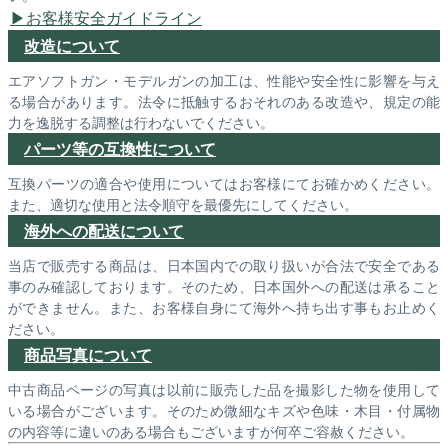
お客様安全ガイドライン
改造について
エアソフトガン・モデルガンの加工は、性能や安全性に影響を与え
る場合があります。法令に抵触するおそれのある改造や、規定の能
力を逸脱する調整は行わないでください。
パーツ等の互換性について
互換パーツの適合や使用についてはお客様にてお確かめください。
また、適切な使用と法令順守を最優先にしてください。
海外への配送について
当店で販売する商品は、日本国内での取り扱いが合法で安全である
事のみ確認しております。そのため、日本国外への配送は承ること
ができません。また、お客様自身にて海外へ持ち出す事もお止めく
ださい。
商品写真について
中古商品ページの写真は以前に販売した品を撮影した物を使用して
いる場合がございます。そのため微細なキズや色味・木目・付属物
の内容等に違いのある場合もございますが何卒ご容赦ください。