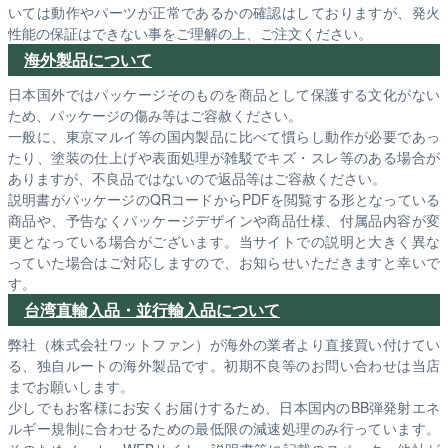
いては動作やパーツが正常であるかの確認はしておりますが、発火
性能の保証はできない事をご理解の上、ご注文ください。
海外製品について
日本国外ではパッケージそのものを商品として保護する文化がない
ため、パッケージの傷み等はご容赦ください。
一般に、東京マルイ等の国内製品に比べて慣らし動作が必要であっ
たり、塗装の仕上げや表面処理が雑駁でキズ・スレ等のある場合が
ありますが、不良品ではないので返品等はご容赦ください。
説明書がパッケージのQRコードからPDFを閲覧する形となっている
商品や、予告なくパッケージデザインや商品仕様、付属品内容が変
更となっている場合がございます。当サイトでの説明と大きく異な
っていた場合はご対応しますので、お知らせいただきますと幸いで
す。
台湾直輸入品・並行輸入品について
弊社（株式会社ワットファン）が海外の業者より直接買い付けてい
る、独自ルートの海外製品です。初期不良等のお問い合わせは当店
までお願いします。
少しでもお客様にお安くお届けするため、日本国内のBB弾発射エネ
ルギー規制に合わせるための最低限の減速処理のみ行っています。