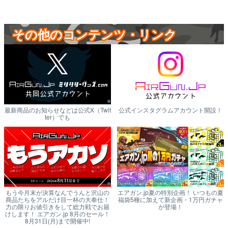
その他のコンテンツ・リンク
最新商品のお知らせなどは公式X（Twit
公式インスタグラムアカウント開設！
ter）でも
もう今月末が決算なんでうんと沢山の
エアガン.jp夏の特別企画！ いつもの夏
商品たちをアルだけ目一杯の大奉仕！
福袋5種に加えて新企画・1万円ガチャ
力の限りお値引きをして総力戦でお届
が登場！
けします！ エアガン.jp 8月のセール！
8月31日(月)まで開催中!