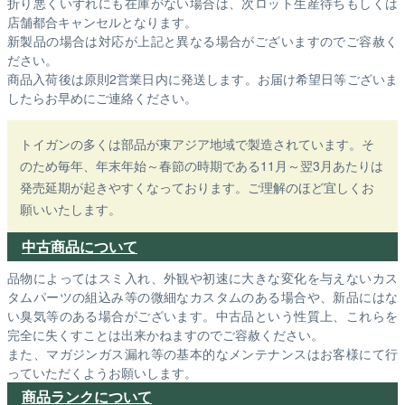
折り悪くいずれにも在庫がない場合は、次ロット生産待ちもしくは
店舗都合キャンセルとなります。
新製品の場合は対応が上記と異なる場合がございますのでご容赦く
ださい。
商品入荷後は原則2営業日内に発送します。お届け希望日等ございま
したらお早めにご連絡ください。
トイガンの多くは部品が東アジア地域で製造されています。そ
のため毎年、年末年始～春節の時期である11月～翌3月あたりは
発売延期が起きやすくなっております。ご理解のほど宜しくお
願いいたします。
中古商品について
品物によってはスミ入れ、外観や初速に大きな変化を与えないカス
タムパーツの組込み等の微細なカスタムのある場合や、新品にはな
い臭気等のある場合がございます。中古品という性質上、これらを
完全に失くすことは出来かねますのでご容赦ください。
また、マガジンガス漏れ等の基本的なメンテナンスはお客様にて行
っていただくようお願いします。
商品ランクについて