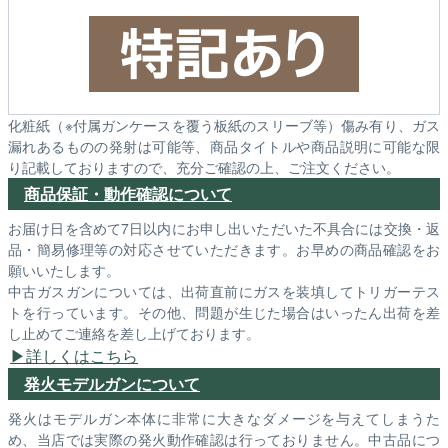
化粧紙（※付属ガンケースを覆う板紙のスリーブ等）傷み有り、ガス
漏れあるものの発射は可能等、商品タイトルや商品説明に可能な限
り記載しておりますので、充分ご確認の上、ご注文ください。
商品保証・動作確認について
お届け日を含めて7日以内にお申し出いただいた不具合には交換・返
品・簡易修理等の対応させていただきます。お早めの商品確認をお
願いいたします。
中古ガスガンについては、出荷直前にガスを装填してトリガーテス
トを行っています。その他、問題が生じた場合はいったん出荷を差
し止めてご連絡を差し上げております。
詳しくはこちら
発火モデルガンについて
発火はモデルガン本体に非常に大きなダメージを与えてしまうた
め、当店では実際の発火動作確認は行っておりません。中古品につ