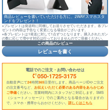
商品レビューを書いていただける方に、2WAYスマホスタ
ンドをプレゼント！
※プレゼントは発送時に同梱してお送りさせていただきます。各プレ
ゼントの内容は予告なく変更になる場合がございます。
※各プレゼントは1発送に対して1点ずつとなります。購入されたガン
の数に応じて増やす対応は行っておりませんのでご容赦ください。
この商品のレビュー
レビューを書く
電話でのご注文・お問い合わせは
050-1725-3175
自動音声にて
24
時間
365
日受付します。商品ページIDやご注文
の注文番号など、
お伝えいただく必要のある内容をあらかじめ
ご準備
ください。営業時間内にスタッフがご対応します。SMS
（ショートメッセージ）でのご案内となる場合がありますの
で、スマホ・携帯からおかけください。
詳しくはこちら