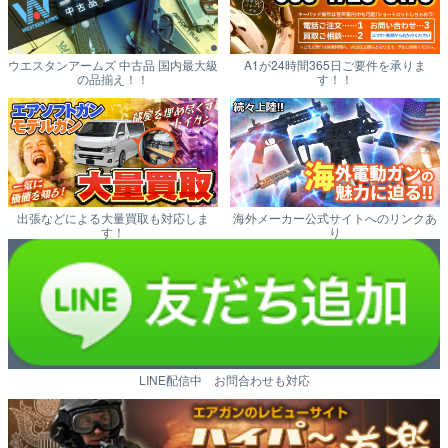
ウエスタンアームズ 中古品 国内最大級
A1が24時間365日ご要件を承りま
の品揃え！！
す！！
出張などによる大量買取も対応しま
海外メーカー公式サイトへのリンクあ
す！
り
LINE配信中 お問合わせも対応