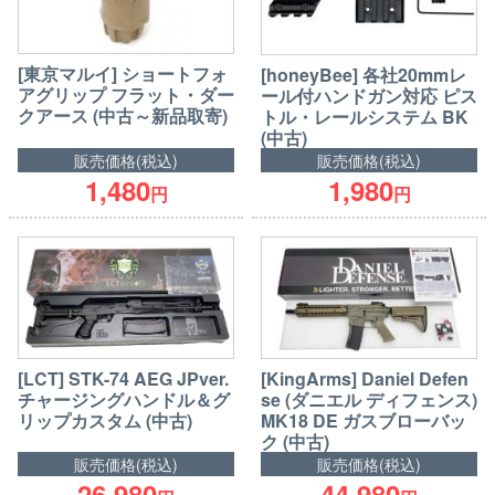
[東京マルイ] ショートフォ
[honeyBee] 各社20mmレ
アグリップ フラット・ダー
ール付ハンドガン対応 ピス
クアース (中古～新品取寄)
トル・レールシステム BK
(中古)
販売価格(税込)
販売価格(税込)
1,480
1,980
円
円
[LCT] STK-74 AEG JPver.
[KingArms] Daniel Defen
チャージングハンドル＆グ
se (ダニエル ディフェンス)
リップカスタム (中古)
MK18 DE ガスブローバッ
ク (中古)
販売価格(税込)
販売価格(税込)
26,980
44,980