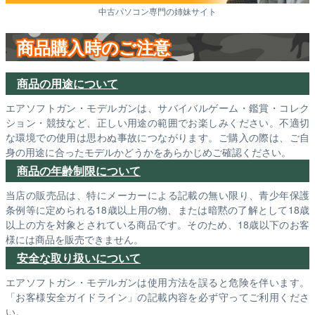
中古パソコン専門の姉妹サイト
商品購入時のご注意
商品の用途について
エアソフトガン・モデルガンは、サバイバルゲーム・鑑賞・コレク
ション・競技など、正しい用途の範囲でお楽しみください。不適切
な環境での使用は思わぬ事故につながります。ご購入の際は、ご自
身の用途に合ったモデルかどうかをあらかじめご確認ください。
商品の年齢制限について
当店の販売品は、特にメーカーによる記載の無い限り、青少年保護
条例等に定められる18歳以上用の物、または暗黙の了解として18歳
以上の方を対象とされている商品です。そのため、18歳以下のお客
様には商品を販売できません。
安全な取り扱いについて
エアソフトガン・モデルガンは使用方法を誤ると危険を伴います。
「お客様安全ガイドライン」の記載内容を必ず守ってご利用くださ
い。