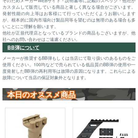
そのためメーカーWEBサイト・説明書等に記載のスペック・他社が
カスタムして販売している商品と著しく異なる場合がございます。
発射性能の向上等はお客様にて行っていただくようお願いします
が、根本的に国内市場向け製品同等を望むのは無理のある場合も多
いことにご理解を願います。
他社が正規代理店となっているブランドの商品もございますが、他
社へのお問い合わせはご遠慮ください。
BB弾について
メーカーが推奨するBB弾もしくは当店にて取り扱いのあるものをご
使用ください。100均などで売られている低品質のBB弾の使用や一
度発射したBB弾の再利用等は故障の原因になります。これらによる
故障について当店の保証対象外となります。
本日のオススメ商品