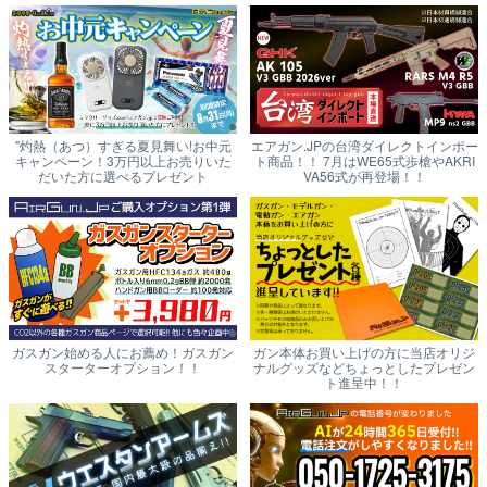
"灼熱（あつ）すぎる夏見舞い!お中元
エアガン.JPの台湾ダイレクトインポー
キャンペーン！3万円以上お売りいた
ト商品！！ 7月はWE65式歩槍やAKRI
だいた方に選べるプレゼント
VA56式が再登場！！
ガスガン始める人にお薦め！ガスガン
ガン本体お買い上げの方に当店オリジ
スターターオプション！！
ナルグッズなどちょっとしたプレゼン
ト進呈中！！