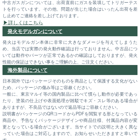
中古ガスガンについては、出荷直前にガスを装填してトリガーテス
トを行っています。その他、問題が生じた場合はいったん出荷を差
し止めてご連絡を差し上げております。
詳しくはこちら
発火モデルガンについて
発火はモデルガン本体に非常に大きなダメージを与えてしまうた
め、当店では実際の発火動作確認は行っておりません。中古品につ
いては動作やパーツが正常であるかの確認はしておりますが、発火
性能の保証はできない事をご理解の上、ご注文ください。
海外製品について
日本国外ではパッケージそのものを商品として保護する文化がない
ため、パッケージの傷み等はご容赦ください。
一般に、東京マルイ等の国内製品に比べて慣らし動作が必要であっ
たり、塗装の仕上げや表面処理が雑駁でキズ・スレ等のある場合が
ありますが、不良品ではないので返品等はご容赦ください。
説明書がパッケージのQRコードからPDFを閲覧する形となっている
商品や、予告なくパッケージデザインや商品仕様、付属品内容が変
更となっている場合がございます。当サイトでの説明と大きく異な
っていた場合はご対応しますので、お知らせいただきますと幸いで
す。