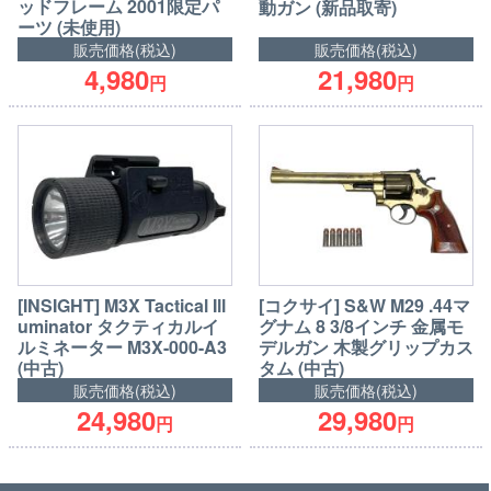
ッドフレーム 2001限定パ
動ガン (新品取寄)
ーツ (未使用)
販売価格(税込)
販売価格(税込)
4,980
21,980
円
円
[INSIGHT] M3X Tactical Ill
[コクサイ] S&W M29 .44マ
uminator タクティカルイ
グナム 8 3/8インチ 金属モ
ルミネーター M3X-000-A3
デルガン 木製グリップカス
(中古)
タム (中古)
販売価格(税込)
販売価格(税込)
24,980
29,980
円
円