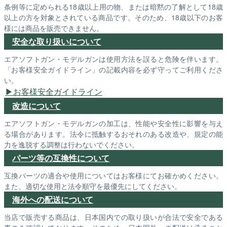
条例等に定められる18歳以上用の物、または暗黙の了解として18歳
以上の方を対象とされている商品です。そのため、18歳以下のお客
様には商品を販売できません。
安全な取り扱いについて
エアソフトガン・モデルガンは使用方法を誤ると危険を伴います。
「お客様安全ガイドライン」の記載内容を必ず守ってご利用くださ
い。
お客様安全ガイドライン
改造について
エアソフトガン・モデルガンの加工は、性能や安全性に影響を与え
る場合があります。法令に抵触するおそれのある改造や、規定の能
力を逸脱する調整は行わないでください。
パーツ等の互換性について
互換パーツの適合や使用についてはお客様にてお確かめください。
また、適切な使用と法令順守を最優先にしてください。
海外への配送について
当店で販売する商品は、日本国内での取り扱いが合法で安全である