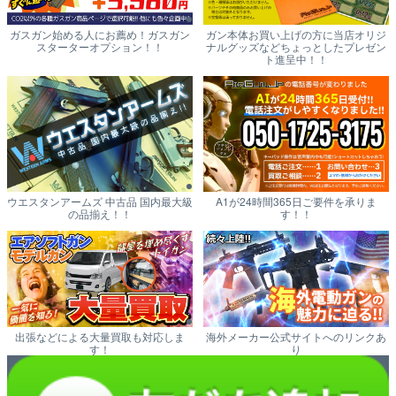
ガスガン始める人にお薦め！ガスガン
ガン本体お買い上げの方に当店オリジ
スターターオプション！！
ナルグッズなどちょっとしたプレゼン
ト進呈中！！
ウエスタンアームズ 中古品 国内最大級
A1が24時間365日ご要件を承りま
の品揃え！！
す！！
出張などによる大量買取も対応しま
海外メーカー公式サイトへのリンクあ
す！
り