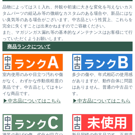
品物によってはスミ入れ、外観や初速に大きな変化を与えないカス
タムパーツの組込み等の微細なカスタムのある場合や、新品にはな
い臭気等のある場合がございます。中古品という性質上、これらを
完全に失くすことは出来かねますのでご容赦ください。
また、マガジンガス漏れ等の基本的なメンテナンスはお客様にて行
っていただくようお願いします。
商品ランクについて
室内使用のみや目立つ汚れや傷
多少の傷や、年式相応の使用感
がなく、わずかな作動痕程度の
がありますが、動作自体に問題
美品です。中古品としてはキレ
はありません。普通の中古品で
イな商品です。
す。
中古品についてはこちら
中古品についてはこちら
塗装の剥げや傷、劣化が目立つ
新品同様の中古品です。正規流