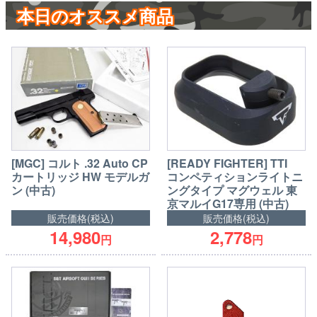
本日のオススメ商品
[MGC] コルト .32 Auto CP
[READY FIGHTER] TTI
カートリッジ HW モデルガ
コンペティションライトニ
ン (中古)
ングタイプ マグウェル 東
京マルイG17専用 (中古)
販売価格(税込)
販売価格(税込)
14,980
2,778
円
円