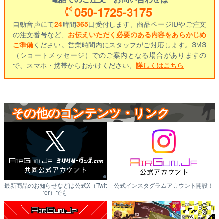
050-1725-3175
自動音声にて
24
時間
365
日受付します。商品ページIDやご注文
の注文番号など、
お伝えいただく必要のある内容をあらかじめ
ご準備
ください。営業時間内にスタッフがご対応します。SMS
（ショートメッセージ）でのご案内となる場合がありますの
で、スマホ・携帯からおかけください。
詳しくはこちら
その他のコンテンツ・リンク
最新商品のお知らせなどは公式X（Twit
公式インスタグラムアカウント開設！
ter）でも