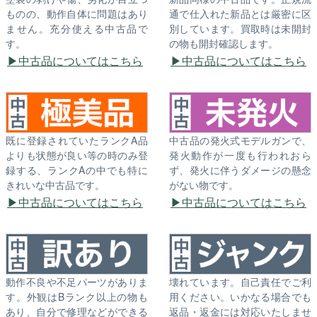
ものの、動作自体に問題はあり
通で仕入れた新品とは厳密に区
ません。充分使える中古品で
別しています。買取時は未開封
す。
の物も開封確認します。
中古品についてはこちら
中古品についてはこちら
既に登録されていたランクA品
中古品の発火式モデルガンで、
よりも状態が良い等の時のみ登
発火動作が一度も行われおら
録する、ランクAの中でも特に
ず、発火に伴うダメージの懸念
きれいな中古品です。
がない物です。
中古品についてはこちら
中古品についてはこちら
動作不良や不足パーツがありま
壊れています。自己責任でご利
す。外観はBランク以上の物も
用ください。いかなる場合でも
あり、自分で修理などができる
返品・返金には対応いたしませ