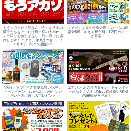
もう今月末が決算なんでうんと沢山の
エアガン.jp夏の特別企画！ いつもの夏
商品たちをアルだけ目一杯の大奉仕！
福袋5種に加えて新企画・1万円ガチャ
力の限りお値引きをして総力戦でお届
が登場！
けします！ エアガン.jp 8月のセール！
8月31日(月)まで開催中!
"灼熱（あつ）すぎる夏見舞い!お中元
エアガン.JPの台湾ダイレクトインポー
キャンペーン！3万円以上お売りいた
ト商品！！ 7月はWE65式歩槍やAKRI
だいた方に選べるプレゼント
VA56式が再登場！！