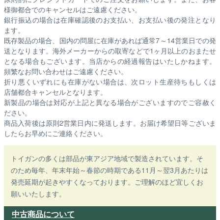
様御都合でのキャンセルはご遠慮ください。
銀行振込の場合は在庫確認後のお支払い、お支払い後の発注となり
ます。
既存製品の場合、国内の問屋に在庫があれば通常7～14営業日での発
送となります。海外メーカーからの取寄などで1ヶ月以上のおまたせ
となる場合もございます。
当店からの経過報告はいたしかねます。
頻繁なお問い合わせはご遠慮ください。
折り悪くいずれにも在庫がない場合は、次ロット生産待ちもしくは
店舗都合キャンセルとなります。
新製品の場合は対応が上記と異なる場合がございますのでご容赦く
ださい。
商品入荷後は原則2営業日内に発送します。お届け希望日等ございま
したらお早めにご連絡ください。
トイガンの多くは部品が東アジア地域で製造されています。そ
のため毎年、年末年始～春節の時期である11月～翌3月あたりは
発売延期が起きやすくなっております。ご理解のほど宜しくお
願いいたします。
中古商品について