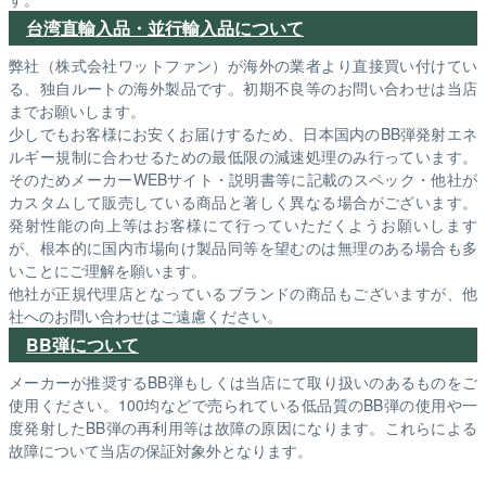
台湾直輸入品・並行輸入品について
弊社（株式会社ワットファン）が海外の業者より直接買い付けてい
る、独自ルートの海外製品です。初期不良等のお問い合わせは当店
までお願いします。
少しでもお客様にお安くお届けするため、日本国内のBB弾発射エネ
ルギー規制に合わせるための最低限の減速処理のみ行っています。
そのためメーカーWEBサイト・説明書等に記載のスペック・他社が
カスタムして販売している商品と著しく異なる場合がございます。
発射性能の向上等はお客様にて行っていただくようお願いします
が、根本的に国内市場向け製品同等を望むのは無理のある場合も多
いことにご理解を願います。
他社が正規代理店となっているブランドの商品もございますが、他
社へのお問い合わせはご遠慮ください。
BB弾について
メーカーが推奨するBB弾もしくは当店にて取り扱いのあるものをご
使用ください。100均などで売られている低品質のBB弾の使用や一
度発射したBB弾の再利用等は故障の原因になります。これらによる
故障について当店の保証対象外となります。