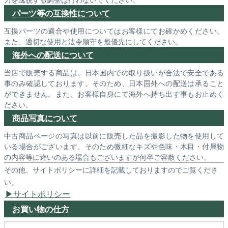
パーツ等の互換性について
互換パーツの適合や使用についてはお客様にてお確かめください。
また、適切な使用と法令順守を最優先にしてください。
海外への配送について
当店で販売する商品は、日本国内での取り扱いが合法で安全である
事のみ確認しております。そのため、日本国外への配送は承ること
ができません。また、お客様自身にて海外へ持ち出す事もお止めく
ださい。
商品写真について
中古商品ページの写真は以前に販売した品を撮影した物を使用して
いる場合がございます。そのため微細なキズや色味・木目・付属物
の内容等に違いのある場合もございますが何卒ご容赦ください。
その他、サイトポリシーに詳細を記載しておりますのでご覧くださ
い。
サイトポリシー
お買い物の仕方