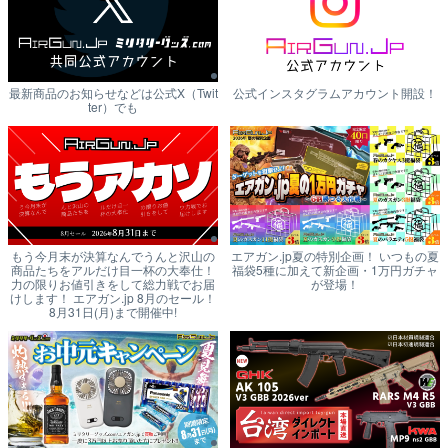
最新商品のお知らせなどは公式X（Twit
公式インスタグラムアカウント開設！
ter）でも
もう今月末が決算なんでうんと沢山の
エアガン.jp夏の特別企画！ いつもの夏
商品たちをアルだけ目一杯の大奉仕！
福袋5種に加えて新企画・1万円ガチャ
力の限りお値引きをして総力戦でお届
が登場！
けします！ エアガン.jp 8月のセール！
8月31日(月)まで開催中!