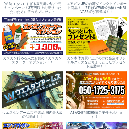
"灼熱（あつ）すぎる夏見舞い!お中元
エアガン.JPの台湾ダイレクトインポー
キャンペーン！3万円以上お売りいた
ト商品！！ 7月はWE65式歩槍やAKRI
だいた方に選べるプレゼント
VA56式が再登場！！
ガスガン始める人にお薦め！ガスガン
ガン本体お買い上げの方に当店オリジ
スターターオプション！！
ナルグッズなどちょっとしたプレゼン
ト進呈中！！
ウエスタンアームズ 中古品 国内最大級
A1が24時間365日ご要件を承りま
の品揃え！！
す！！