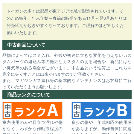
トイガンの多くは部品が東アジア地域で製造されています。そ
のため毎年、年末年始～春節の時期である11月～翌3月あたりは
発売延期が起きやすくなっております。ご理解のほど宜しくお
願いいたします。
中古商品について
品物によってはスミ入れ、外観や初速に大きな変化を与えないカス
タムパーツの組込み等の微細なカスタムのある場合や、新品にはな
い臭気等のある場合がございます。中古品という性質上、これらを
完全に失くすことは出来かねますのでご容赦ください。
また、マガジンガス漏れ等の基本的なメンテナンスはお客様にて行
っていただくようお願いします。
商品ランクについて
室内使用のみや目立つ汚れや傷
多少の傷や、年式相応の使用感
がなく、わずかな作動痕程度の
がありますが、動作自体に問題