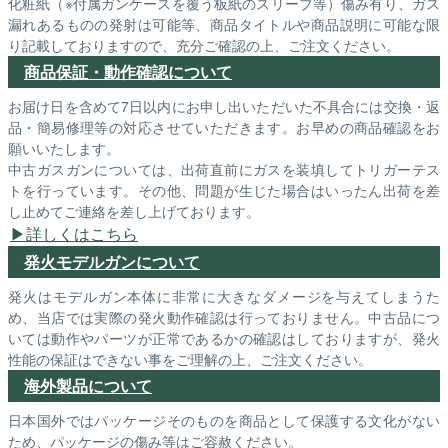
化粧紙（※付属ガンケースを覆う板紙のスリーブ等）傷み有り、ガス
漏れあるものの発射は可能等、商品タイトルや商品説明に可能な限
り記載しておりますので、充分ご確認の上、ご注文ください。
商品保証・動作確認について
お届け日を含めて7日以内にお申し出いただいた不具合には交換・返
品・簡易修理等の対応させていただきます。お早めの商品確認をお
願いいたします。
中古ガスガンについては、出荷直前にガスを装填してトリガーテス
トを行っています。その他、問題が生じた場合はいったん出荷を差
し止めてご連絡を差し上げております。
詳しくはこちら
発火モデルガンについて
発火はモデルガン本体に非常に大きなダメージを与えてしまうた
め、当店では実際の発火動作確認は行っておりません。中古品につ
いては動作やパーツが正常であるかの確認はしておりますが、発火
性能の保証はできない事をご理解の上、ご注文ください。
海外製品について
日本国外ではパッケージそのものを商品として保護する文化がない
ため、パッケージの傷み等はご容赦ください。