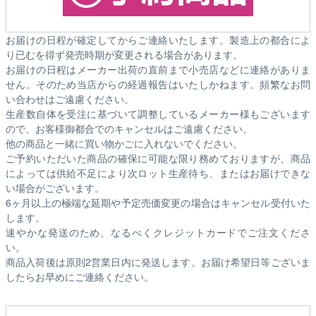
お届けの日程が確定してからご連絡いたします。製造上の都合によ
り已むを得ず発売時期が変更される場合があります。
お届けの日程はメーカー出荷の直前まで小売店などに連絡がありま
せん。そのため
当店からの経過報告はいたしかねます。
頻繁なお問
い合わせはご遠慮ください。
生産数自体を受注に基づいて調整しているメーカー様もございます
ので、お客様御都合でのキャンセルはご遠慮ください。
他の商品と一緒に買い物かごに入れないでください。
ご予約いただいた商品の確保に可能な限り務めておりますが、商品
によっては供給不足により次ロット生産待ち、またはお届けできな
い場合がございます。
6ヶ月以上の極端な延期や予定売価変更の場合はキャンセル受付いた
します。
速やかな発送のため、なるべくクレジットカードでご注文くださ
い。
商品入荷後は原則2営業日内に発送します。お届け希望日等ございま
したらお早めにご連絡ください。