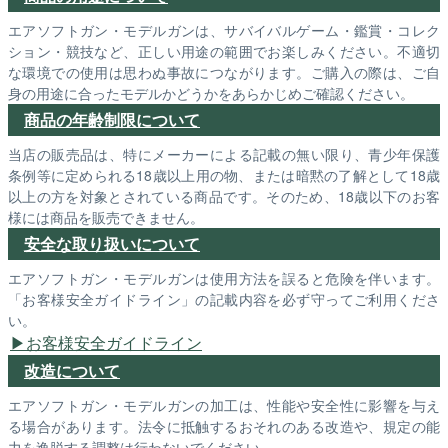
エアソフトガン・モデルガンは、サバイバルゲーム・鑑賞・コレク
ション・競技など、正しい用途の範囲でお楽しみください。不適切
な環境での使用は思わぬ事故につながります。ご購入の際は、ご自
身の用途に合ったモデルかどうかをあらかじめご確認ください。
商品の年齢制限について
当店の販売品は、特にメーカーによる記載の無い限り、青少年保護
条例等に定められる18歳以上用の物、または暗黙の了解として18歳
以上の方を対象とされている商品です。そのため、18歳以下のお客
様には商品を販売できません。
安全な取り扱いについて
エアソフトガン・モデルガンは使用方法を誤ると危険を伴います。
「お客様安全ガイドライン」の記載内容を必ず守ってご利用くださ
い。
お客様安全ガイドライン
改造について
エアソフトガン・モデルガンの加工は、性能や安全性に影響を与え
る場合があります。法令に抵触するおそれのある改造や、規定の能
力を逸脱する調整は行わないでください。