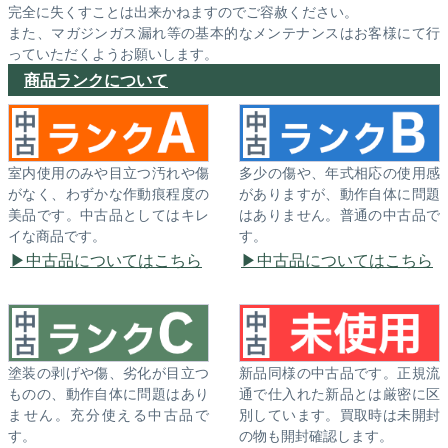
完全に失くすことは出来かねますのでご容赦ください。
また、マガジンガス漏れ等の基本的なメンテナンスはお客様にて行
っていただくようお願いします。
商品ランクについて
室内使用のみや目立つ汚れや傷
多少の傷や、年式相応の使用感
がなく、わずかな作動痕程度の
がありますが、動作自体に問題
美品です。中古品としてはキレ
はありません。普通の中古品で
イな商品です。
す。
中古品についてはこちら
中古品についてはこちら
塗装の剥げや傷、劣化が目立つ
新品同様の中古品です。正規流
ものの、動作自体に問題はあり
通で仕入れた新品とは厳密に区
ません。充分使える中古品で
別しています。買取時は未開封
す。
の物も開封確認します。