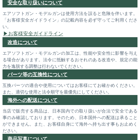
安全な取り扱いについて
エアソフトガン・モデルガンは使用方法を誤ると危険を伴います。
「お客様安全ガイドライン」の記載内容を必ず守ってご利用くださ
い。
お客様安全ガイドライン
改造について
エアソフトガン・モデルガンの加工は、性能や安全性に影響を与え
る場合があります。法令に抵触するおそれのある改造や、規定の能
力を逸脱する調整は行わないでください。
パーツ等の互換性について
互換パーツの適合や使用についてはお客様にてお確かめください。
また、適切な使用と法令順守を最優先にしてください。
海外への配送について
当店で販売する商品は、日本国内での取り扱いが合法で安全である
事のみ確認しております。そのため、日本国外への配送は承ること
ができません。また、お客様自身にて海外へ持ち出す事もお止めく
ださい。
商品写真について