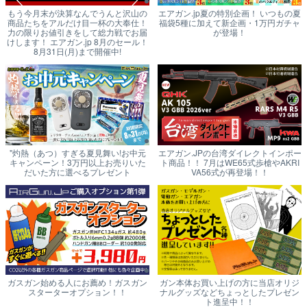
もう今月末が決算なんでうんと沢山の
エアガン.jp夏の特別企画！ いつもの夏
商品たちをアルだけ目一杯の大奉仕！
福袋5種に加えて新企画・1万円ガチャ
力の限りお値引きをして総力戦でお届
が登場！
けします！ エアガン.jp 8月のセール！
8月31日(月)まで開催中!
"灼熱（あつ）すぎる夏見舞い!お中元
エアガン.JPの台湾ダイレクトインポー
キャンペーン！3万円以上お売りいた
ト商品！！ 7月はWE65式歩槍やAKRI
だいた方に選べるプレゼント
VA56式が再登場！！
ガスガン始める人にお薦め！ガスガン
ガン本体お買い上げの方に当店オリジ
スターターオプション！！
ナルグッズなどちょっとしたプレゼン
ト進呈中！！