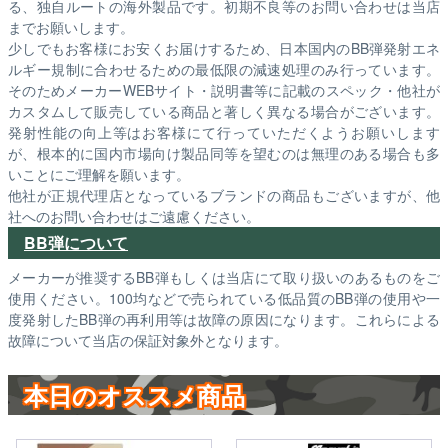
る、独自ルートの海外製品です。初期不良等のお問い合わせは当店
までお願いします。
少しでもお客様にお安くお届けするため、日本国内のBB弾発射エネ
ルギー規制に合わせるための最低限の減速処理のみ行っています。
そのためメーカーWEBサイト・説明書等に記載のスペック・他社が
カスタムして販売している商品と著しく異なる場合がございます。
発射性能の向上等はお客様にて行っていただくようお願いします
が、根本的に国内市場向け製品同等を望むのは無理のある場合も多
いことにご理解を願います。
他社が正規代理店となっているブランドの商品もございますが、他
社へのお問い合わせはご遠慮ください。
BB弾について
メーカーが推奨するBB弾もしくは当店にて取り扱いのあるものをご
使用ください。100均などで売られている低品質のBB弾の使用や一
度発射したBB弾の再利用等は故障の原因になります。これらによる
故障について当店の保証対象外となります。
本日のオススメ商品