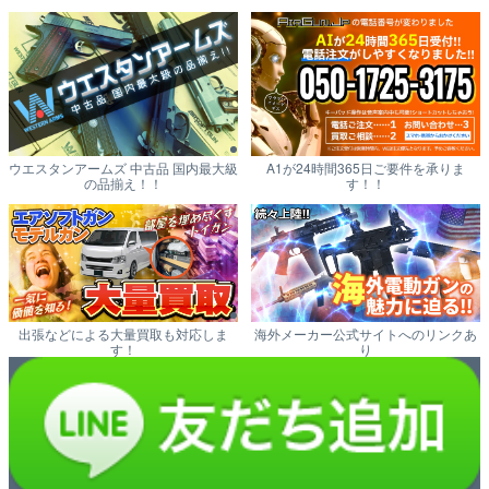
ウエスタンアームズ 中古品 国内最大級
A1が24時間365日ご要件を承りま
の品揃え！！
す！！
出張などによる大量買取も対応しま
海外メーカー公式サイトへのリンクあ
す！
り