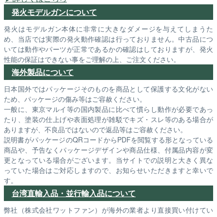
発火モデルガンについて
発火はモデルガン本体に非常に大きなダメージを与えてしまうた
め、当店では実際の発火動作確認は行っておりません。中古品につ
いては動作やパーツが正常であるかの確認はしておりますが、発火
性能の保証はできない事をご理解の上、ご注文ください。
海外製品について
日本国外ではパッケージそのものを商品として保護する文化がない
ため、パッケージの傷み等はご容赦ください。
一般に、東京マルイ等の国内製品に比べて慣らし動作が必要であっ
たり、塗装の仕上げや表面処理が雑駁でキズ・スレ等のある場合が
ありますが、不良品ではないので返品等はご容赦ください。
説明書がパッケージのQRコードからPDFを閲覧する形となっている
商品や、予告なくパッケージデザインや商品仕様、付属品内容が変
更となっている場合がございます。当サイトでの説明と大きく異な
っていた場合はご対応しますので、お知らせいただきますと幸いで
す。
台湾直輸入品・並行輸入品について
弊社（株式会社ワットファン）が海外の業者より直接買い付けてい