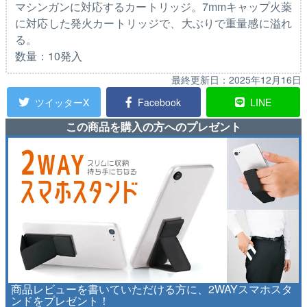
マシンガンに対応するカートリッジ。7mmキャップ火薬
に対応した発火カートリッジで、大ぶりで重量感に溢れ
る。
数量：10発入
最終更新日：
2025年12月16日
ツイッターX
Facebook
LINE
この商品を購入の方へのプレゼント
商品レビューを書いていただける方に、2WAYスマホスタ
ンドをプレゼント！