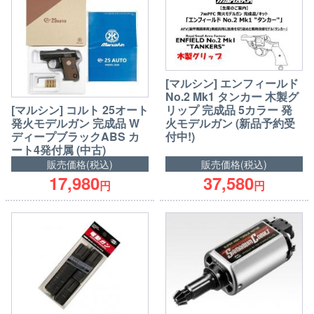
[マルシン] エンフィールド
No.2 Mk1 タンカー 木製グ
[マルシン] コルト 25オート
リップ 完成品 5カラー 発
発火モデルガン 完成品 W
火モデルガン (新品予約受
ディープブラックABS カ
付中!)
ート4発付属 (中古)
販売価格(税込)
販売価格(税込)
17,980
37,580
円
円