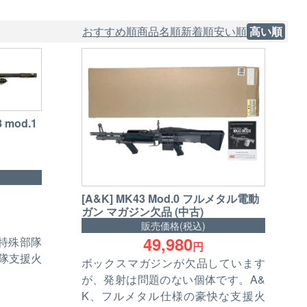
おすすめ順
商品名順
新着順
安い順
高い順
 mod.1
[A&K] MK43 Mod.0 フルメタル電動
ガン マガジン欠品 (中古)
販売価格(税込)
49,980
特殊部隊
円
分隊支援火
ボックスマガジンが欠品しています
が、発射は問題のない個体です。A&
K、フルメタル仕様の豪快な支援火