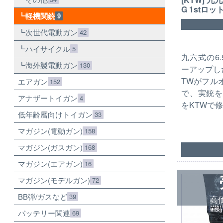
G 1stロッ
軽機関銃
9
次世代電動ガン
42
ハイサイクル
5
九六式の6.
海外製電動ガン
130
ーアップし
TWがフル
エアガン
152
で、実銃を
アナザートイガン
4
をKTWで
低年齢層向けトイガン
33
マガジン(電動ガン)
158
マガジン(ガスガン)
168
マガジン(エアガン)
16
マガジン(モデルガン)
72
BB弾/ガスなど
39
高
バッテリー関連
69