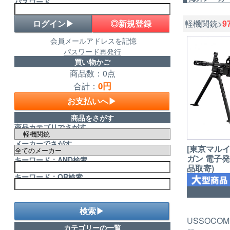
パスワード
◎新規登録
軽機関銃>
9
会員メールアドレスを記憶
パスワード再発行
買い物かご
商品数：0点
0円
合計：
お支払いへ▶
商品をさがす
商品カテゴリでさがす
メーカーでさがす
[東京マルイ]
ガン 電子
キーワード：AND検索
品取寄)
キーワード：OR検索
検索▶
USSOC
カテゴリーの一覧