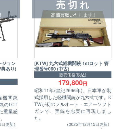
売 切 れ
!
高価買取いたします!!
[KTW] 九六式軽機関銃 1stロット 管
バージョン
理番号060 (中古)
特典あり)
販売価格(税込)
179,800
円
昭和11年(皇紀2596年)、日本軍が制
式採用した軽機関銃が九六式です。K
軽機関銃
TWが初のフルオート・エアーソフト
のLCT
ガンで、実銃を忠実に再現しまし
た重量感
た。
ル。
（2025年12月15日更新）
16日更新）