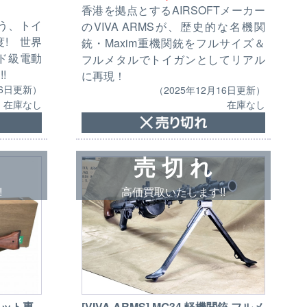
香港を拠点とするAIRSOFTメーカー
いう、トイ
のVIVA ARMSが、歴史的な名機関
! 世界
銃・Maxim重機関銃をフルサイズ＆
ド級電動
フルメタルでトイガンとしてリアル
!
に再現！
16日更新）
（2025年12月16日更新）
在庫なし
在庫なし
売 切 れ
!
高価買取いたします!!
dロット専
[VIVA ARMS] MG34 軽機関銃 フルメ