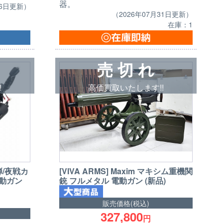
器。
16日更新）
（2026年07月31日更新）
在庫：1
売 切 れ
!
高価買取いたします!!
[VIVA ARMS] Maxim マキシム重機関
弾/夜戦カ
銃 フルメタル 電動ガン (新品)
電動ガン
販売価格(税込)
327,800
円