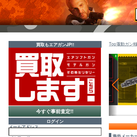
Top
電動ガン
買取もエアガンJP!!
今すぐ事前査定!!
ログイン
メールアドレス
海外メーカー