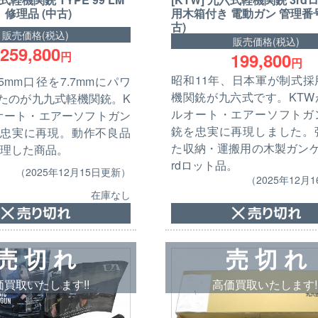
ト 修理品 (中古)
用木箱付き 電動ガン 管理番号1
古)
販売価格(税込)
販売価格(税込)
259,800
199,800
円
円
昭和11年、日本軍が制式採
5mm口径を7.7mmにパワ
機関銃が九六式です。KTW
たのが九九式軽機関銃。K
ルオート・エアーソフトガ
オート・エアーソフトガン
銃を忠実に再現しました。
忠実に再現。動作不良品
た収納・運搬用の木製ガンケ
修理した商品。
rdロット品。
（2025年12月15日更新）
（2025年12月
在庫なし
売 切 れ
売 切 れ
価買取いたします!!
高価買取いたします!