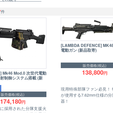
7
件
[LAMBDA DEFENCE] MK48
電動ガン (新品取寄)
販売価格(税込)
138,800
円
 Mk46 Mod.0 次世代電動
発射制御システム搭載 (新
現用特殊部隊ファン必見！ 
販売価格(税込)
が使用する7.62mm仕様の
174,180
器！
円
OMに採用された分隊支援火