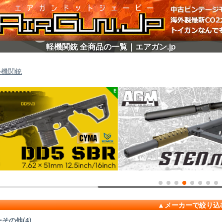
軽機関銃 全商品の一覧｜エアガン.jp
軽機関銃
メーカーで絞り込
その他(4)