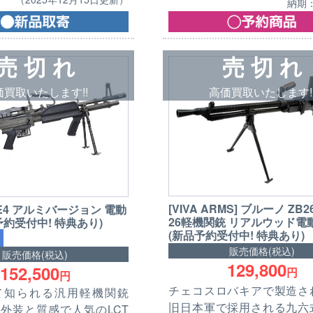
納期：
売 切 れ
売 切 れ
価買取いたします!!
高価買取いたします!
[VIVA ARMS] ブルーノ ZB26 
60E4 アルミバージョン 電動
26軽機関銃 リアルウッド電
予約受付中! 特典あり)
(新品予約受付中! 特典あり)
販売価格(税込)
販売価格(税込)
129,800
152,500
円
円
チェコスロバキアで製造さ
て知られる汎用軽機関銃
旧日本軍で採用される九六
外装と質感で人気のLCT