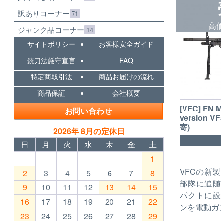
訳ありコーナー
71
高
ジャンク品コーナー
14
サイトポリシー
お客様安全ガイド
銃刀法厳守宣言
FAQ
特定商取引法
商品お届けの流れ
商品保証
会社概要
[VFC] FN
お問い合わせ
version 
寄)
2026年 8月の定休日
日
月
火
水
木
金
土
1
VFCの新
2
3
4
5
6
7
8
部隊に追随
9
10
11
12
13
14
15
パクトに設
16
17
18
19
20
21
22
ンを電動ガ
23
24
25
26
27
28
29