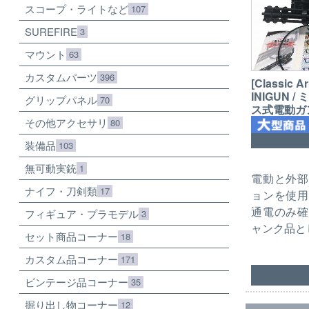
スコープ・ライトなど
107
SUREFIRE
3
マウント
63
カスタムパーツ
396
[Classic 
INIGUN 
グリップパネル
70
ス式電動ガン
その他アクセサリ
80
装備品
103
無可動実銃
1
電動と外部
ナイフ・刀剣類
17
ョンを使用
通電のみ確
フィギュア・プラモデル
3
ャンク品と
セット商品コーナー
18
カスタム品コーナー
171
ビンテージ品コーナー
35
掘り出し物コーナー
12