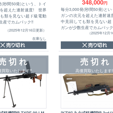
348,000
円
0発(秒間50発)という、トイ
毎分3,000発(秒間50発)と
を超えた連射速度! 世界
ガンの次元を超えた連射速度
も類を見ない超ド級電動
中見回しても類を見ない超
生産でカムバック!!
ガンが少数生産でカムバック!
（2025年12月16日更新）
（2025年12月
在庫なし
売 切 れ
売 切 れ
価買取いたします!!
高価買取いたします!
九式軽機関銃 TYPE 99 LM
[KTW] 九六式軽機関銃 3r