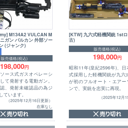
[KTW] 九六式軽機関銃 1stロ
Army] M134A2 VULCAN M
古)
/ ミニガン バルカン 外部ソー
 (ジャンク)
販売価格(税込)
198,000
円
販売価格(税込)
198,000
円
昭和11年(皇紀2596年)、
ソース式ガスオペレーシ
式採用した軽機関銃が九六式
して発射する電動ガン。
が初のフルオート・エアー
認、発射未確認品の為ジ
ンで、実銃を忠実に再現。
しています。
（2025年12月
（2025年12月16日更新）
在庫なし