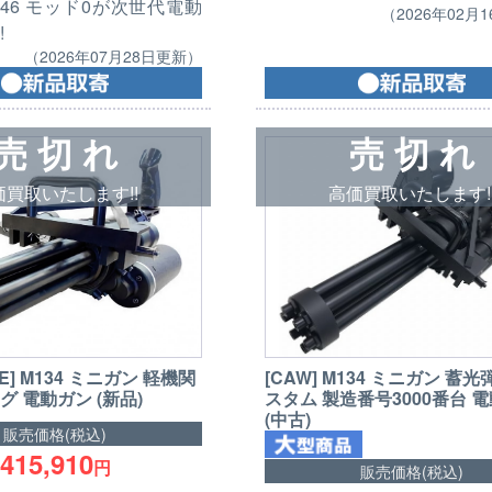
46 モッド0が次世代電動
（2026年02月
!
（2026年07月28日更新）
売 切 れ
売 切 れ
価買取いたします!!
高価買取いたします!
LE] M134 ミニガン 軽機関
[CAW] M134 ミニガン 蓄光
グ 電動ガン (新品)
スタム 製造番号3000番台 
(中古)
販売価格(税込)
415,910
円
販売価格(税込)