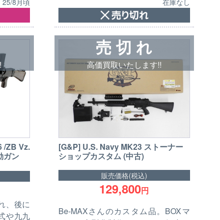
在庫なし
25/8月頃
売 切 れ
!
高価買取いたします!!
/ZB Vz.
[G&P] U.S. Navy MK23 ストーナー
動ガン
ショップカスタム (中古)
販売価格(税込)
129,800
円
れ、後に
Be-MAXさんのカスタム品。BOXマ
式や九九