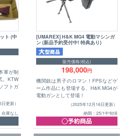
ット (中
[UMAREX] H&K MG4 電動マシンガ
ン (新品予約受付中! 特典あり)
販売価格(税込)
198,000
円
日本軍が制
。KTW
機関銃は男子のロマン！FPSなどゲ
ソフトガ
ーム作品にも登場する、H&K MG4が
電動ガンとして登場！
15日更新）
（2025年12月16日更新）
納期：25/1中旬頃
在庫なし