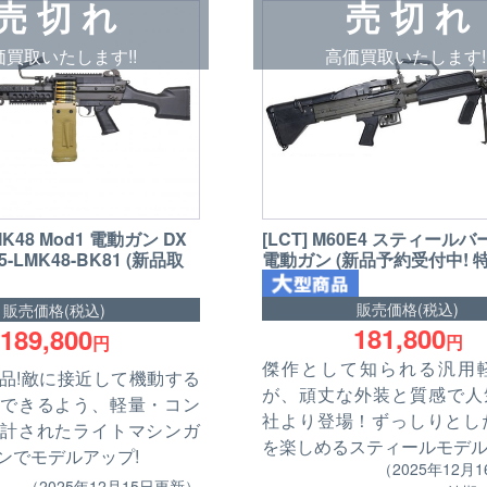
売 切 れ
売 切 れ
価買取いたします!!
高価買取いたします!
 MK48 Mod1 電動ガン DX
[LCT] M60E4 スティール
VF5-LMK48-BK81 (新品取
電動ガン (新品予約受付中! 
販売価格(税込)
販売価格(税込)
181,800
189,800
円
円
傑作として知られる汎用
製品!敵に接近して機動する
が、頑丈な外装と質感で人気
できるよう、軽量・コン
社より登場！ずっしりとし
計されたライトマシンガ
を楽しめるスティールモデ
ンでモデルアップ!
（2025年12月
（2025年12月15日更新）