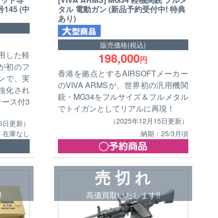
45 (中
タル 電動ガン (新品予約受付中! 特典
あり)
販売価格(税込)
用した軽
198,000
円
が初のフ
香港を拠点とするAIRSOFTメーカー
ンで、実
のVIVA ARMSが、世界初の汎用機関
強化され
銃・MG34をフルサイズ＆フルメタル
ース付3
でトイガンとしてリアルに再現！
（2025年12月15日更新）
16日更新）
納期：25/3月頃
在庫なし
売 切 れ
!
高価買取いたします!!