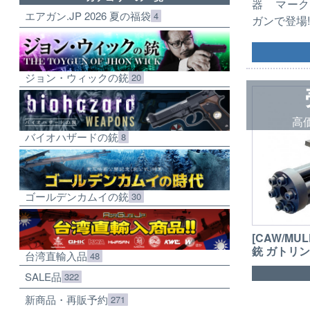
器 マーク
エアガン.JP 2026 夏の福袋
4
ガンで登場!
ジョン・ウィックの銃
20
高
バイオハザードの銃
8
ゴールデンカムイの銃
30
[CAW/MU
銃 ガトリン
台湾直輸入品
48
SALE品
322
新商品・再販予約
271