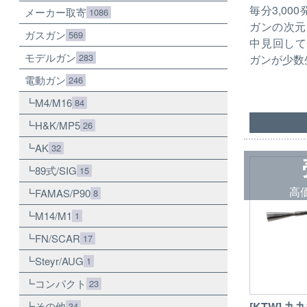
毎分3,00
メーカー取寄
1086
ガンの次元
ガスガン
569
中見回して
モデルガン
283
ガンが少数
電動ガン
246
M4/M16
84
H&K/MP5
26
AK
32
89式/SIG
15
高
FAMAS/P90
8
M14/M1
1
FN/SCAR
17
Steyr/AUG
1
コンパクト
23
[KTW] 九
その他
34