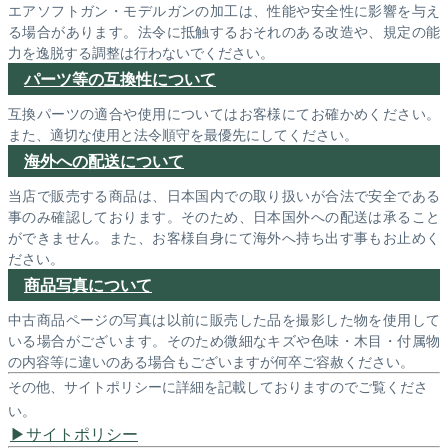
エアソフトガン・モデルガンの加工は、性能や安全性に影響を与え
る場合があります。法令に抵触するおそれのある改造や、規定の能
力を逸脱する調整は行わないでください。
パーツ等の互換性について
互換パーツの適合や使用についてはお客様にてお確かめください。
また、適切な使用と法令順守を最優先にしてください。
海外への配送について
当店で販売する商品は、日本国内での取り扱いが合法で安全である
事のみ確認しております。そのため、日本国外への配送は承ること
ができません。また、お客様自身にて海外へ持ち出す事もお止めく
ださい。
商品写真について
中古商品ページの写真は以前に販売した品を撮影した物を使用して
いる場合がございます。そのため微細なキズや色味・木目・付属物
の内容等に違いのある場合もございますが何卒ご容赦ください。
その他、サイトポリシーに詳細を記載しておりますのでご覧くださ
い。
サイトポリシー