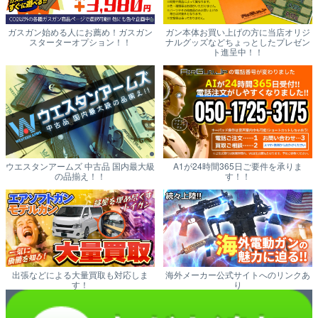
ガスガン始める人にお薦め！ガスガン
ガン本体お買い上げの方に当店オリジ
スターターオプション！！
ナルグッズなどちょっとしたプレゼン
ト進呈中！！
ウエスタンアームズ 中古品 国内最大級
A1が24時間365日ご要件を承りま
の品揃え！！
す！！
出張などによる大量買取も対応しま
海外メーカー公式サイトへのリンクあ
す！
り