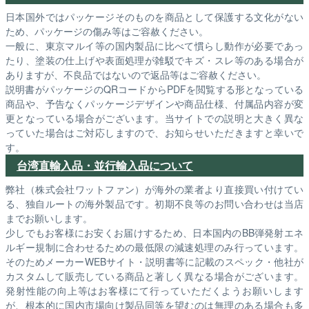
日本国外ではパッケージそのものを商品として保護する文化がない
ため、パッケージの傷み等はご容赦ください。
一般に、東京マルイ等の国内製品に比べて慣らし動作が必要であっ
たり、塗装の仕上げや表面処理が雑駁でキズ・スレ等のある場合が
ありますが、不良品ではないので返品等はご容赦ください。
説明書がパッケージのQRコードからPDFを閲覧する形となっている
商品や、予告なくパッケージデザインや商品仕様、付属品内容が変
更となっている場合がございます。当サイトでの説明と大きく異な
っていた場合はご対応しますので、お知らせいただきますと幸いで
す。
台湾直輸入品・並行輸入品について
弊社（株式会社ワットファン）が海外の業者より直接買い付けてい
る、独自ルートの海外製品です。初期不良等のお問い合わせは当店
までお願いします。
少しでもお客様にお安くお届けするため、日本国内のBB弾発射エネ
ルギー規制に合わせるための最低限の減速処理のみ行っています。
そのためメーカーWEBサイト・説明書等に記載のスペック・他社が
カスタムして販売している商品と著しく異なる場合がございます。
発射性能の向上等はお客様にて行っていただくようお願いします
が、根本的に国内市場向け製品同等を望むのは無理のある場合も多