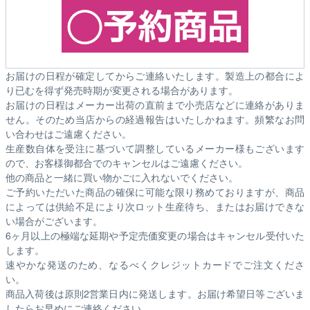
お届けの日程が確定してからご連絡いたします。製造上の都合によ
り已むを得ず発売時期が変更される場合があります。
お届けの日程はメーカー出荷の直前まで小売店などに連絡がありま
せん。そのため
当店からの経過報告はいたしかねます。
頻繁なお問
い合わせはご遠慮ください。
生産数自体を受注に基づいて調整しているメーカー様もございます
ので、お客様御都合でのキャンセルはご遠慮ください。
他の商品と一緒に買い物かごに入れないでください。
ご予約いただいた商品の確保に可能な限り務めておりますが、商品
によっては供給不足により次ロット生産待ち、またはお届けできな
い場合がございます。
6ヶ月以上の極端な延期や予定売価変更の場合はキャンセル受付いた
します。
速やかな発送のため、なるべくクレジットカードでご注文くださ
い。
商品入荷後は原則2営業日内に発送します。お届け希望日等ございま
したらお早めにご連絡ください。