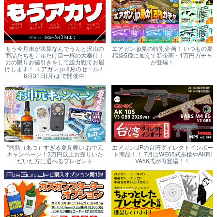
もう今月末が決算なんでうんと沢山の
エアガン.jp夏の特別企画！ いつもの夏
商品たちをアルだけ目一杯の大奉仕！
福袋5種に加えて新企画・1万円ガチャ
力の限りお値引きをして総力戦でお届
が登場！
けします！ エアガン.jp 8月のセール！
8月31日(月)まで開催中!
"灼熱（あつ）すぎる夏見舞い!お中元
エアガン.JPの台湾ダイレクトインポー
キャンペーン！3万円以上お売りいた
ト商品！！ 7月はWE65式歩槍やAKRI
だいた方に選べるプレゼント
VA56式が再登場！！