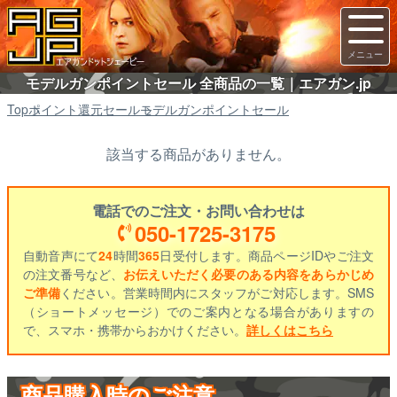
モデルガンポイントセール 全商品の一覧｜エアガン.jp
Top
ポイント還元セール
モデルガンポイントセール
該当する商品がありません。
電話でのご注文・お問い合わせは
050-1725-3175
自動音声にて
24
時間
365
日受付します。商品ページIDやご注文
の注文番号など、
お伝えいただく必要のある内容をあらかじめ
ご準備
ください。営業時間内にスタッフがご対応します。SMS
（ショートメッセージ）でのご案内となる場合がありますの
で、スマホ・携帯からおかけください。
詳しくはこちら
商品購入時のご注意