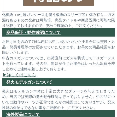
化粧紙（※付属ガンケースを覆う板紙のスリーブ等）傷み有り、ガス
漏れあるものの発射は可能等、商品タイトルや商品説明に可能な限
り記載しておりますので、充分ご確認の上、ご注文ください。
商品保証・動作確認について
お届け日を含めて7日以内にお申し出いただいた不具合には交換・返
品・簡易修理等の対応させていただきます。お早めの商品確認をお
願いいたします。
中古ガスガンについては、出荷直前にガスを装填してトリガーテス
トを行っています。その他、問題が生じた場合はいったん出荷を差
し止めてご連絡を差し上げております。
詳しくはこちら
発火モデルガンについて
発火はモデルガン本体に非常に大きなダメージを与えてしまうた
め、当店では実際の発火動作確認は行っておりません。中古品につ
いては動作やパーツが正常であるかの確認はしておりますが、発火
性能の保証はできない事をご理解の上、ご注文ください。
海外製品について