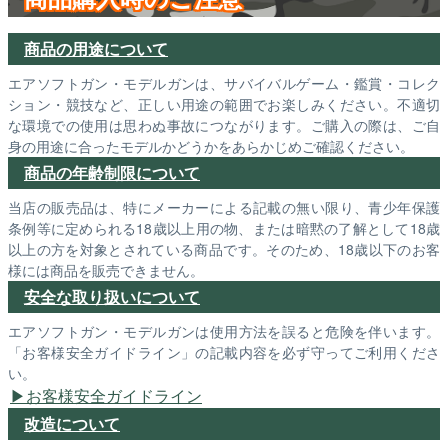
商品の用途について
エアソフトガン・モデルガンは、サバイバルゲーム・鑑賞・コレク
ション・競技など、正しい用途の範囲でお楽しみください。不適切
な環境での使用は思わぬ事故につながります。ご購入の際は、ご自
身の用途に合ったモデルかどうかをあらかじめご確認ください。
商品の年齢制限について
当店の販売品は、特にメーカーによる記載の無い限り、青少年保護
条例等に定められる18歳以上用の物、または暗黙の了解として18歳
以上の方を対象とされている商品です。そのため、18歳以下のお客
様には商品を販売できません。
安全な取り扱いについて
エアソフトガン・モデルガンは使用方法を誤ると危険を伴います。
「お客様安全ガイドライン」の記載内容を必ず守ってご利用くださ
い。
お客様安全ガイドライン
改造について