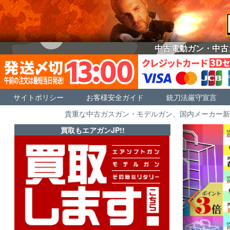
中古電動ガン・中古
サイトポリシー
お客様安全ガイド
銃刀法厳守宣言
貴重な中古ガスガン・モデルガン、国内メーカー新
買取もエアガンJP!!