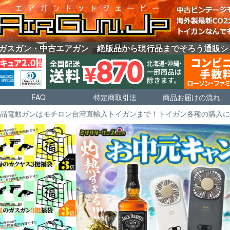
ガスガン・中古エアガン 絶版品から現行品までそろう通販ショッ
FAQ
特定商取引法
商品お届けの流れ
品電動ガンはモチロン台湾直輸入トイガンまで！トイガン各種の購入に強