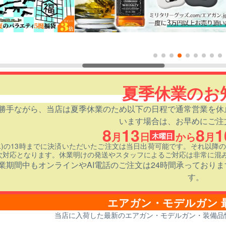
夏季休業のお
勝手ながら、当店は夏季休業のため以下の日程で通常営業を休
います場合は、お早めにご注
8
13
8
1
月
日
から
月
木曜日
(水)の13時までに決済いただいたご注文は当日出荷可能です。それ以降
次対応となります。休業明けの発送やスタッフによるご対応は非常に混
業期間中もオンラインやAI電話のご注文は24時間承っており
す。
エアガン・モデルガン 
当店に入荷した最新のエアガン・モデルガン・装備品