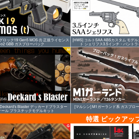
ft] グロック19 Gen5 MOS (t) 正規ライセンス
[HWS] コルトSAA ABSカスタム モ
Co2 GBB ガスブローバック
ト シェリフス3.5インチ・バントラ
eckard's Blaster デッカードブラスター
[マルシン] M1ガーランド系 ガスブロ
 スケール プラスチックモデルキット
特選 ピックアッ