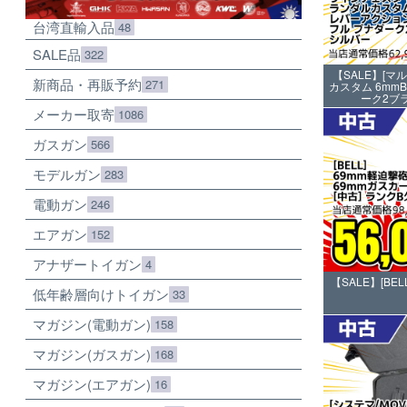
台湾直輸入品
48
SALE品
322
【SALE】[マ
新商品・再販予約
271
カスタム 6mm
ーク2ブラ
メーカー取寄
1086
ガスガン
566
モデルガン
283
電動ガン
246
エアガン
152
アナザートイガン
4
【SALE】[BEL
低年齢層向けトイガン
33
マガジン(電動ガン)
158
マガジン(ガスガン)
168
マガジン(エアガン)
16