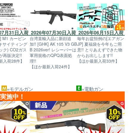
年07月31日入荷
2026年06月15日入荷
2026年07月30日入荷
] M1 カービン
毎年お盆恒例の[エアガン
台湾直輸入品に新顔追
エキサイティング
JP] 夏福袋を今年もご用
加!! [GHK] AK 105 V3 GB
ク) CO2ガス
意!! とりあえずできた物
B 2026ver! レシーバーは
が再販決定!!
からお出しします!!
軍用規格のQPQ表面処
新入荷28件】
【ほか最新入荷33件】
理!!
【ほか最新入荷24件】
=モデルガン
=電動ガン
ル実施中！