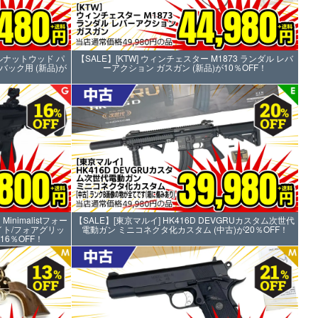
1 ウォルナットウッド パ
【SALE】[KTW] ウィンチェスター M1873 ランダル レバ
ーバック用 (新品)が
ーアクション ガスガン (新品)が10％OFF！
r Minimalistフォー
【SALE】[東京マルイ] HK416D DEVGRUカスタム次世代
ト/フォアグリッ
電動ガン ミニコネクタ化カスタム (中古)が20％OFF！
16％OFF！