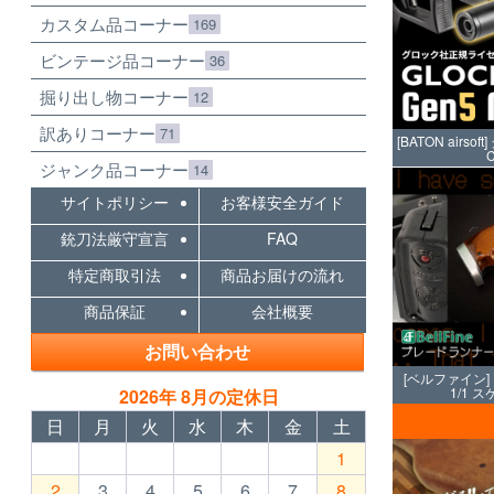
カスタム品コーナー
169
ビンテージ品コーナー
36
掘り出し物コーナー
12
訳ありコーナー
71
[BATON airso
ジャンク品コーナー
14
サイトポリシー
お客様安全ガイド
銃刀法厳守宣言
FAQ
特定商取引法
商品お届けの流れ
商品保証
会社概要
お問い合わせ
[ベルファイン] D
1/1
2026年 8月の定休日
日
月
火
水
木
金
土
1
2
3
4
5
6
7
8