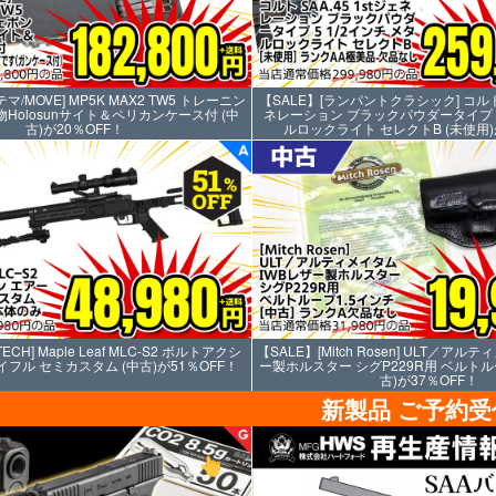
マ/MOVE] MP5K MAX2 TW5 トレーニン
【SALE】[ランパントクラシック] コルト S
Holosunサイト＆ペリカンケース付 (中
ネレーション ブラックパウダータイプ 5 
古)が20％OFF！
ルロックライト セレクトB (未使用)
ECH] Maple Leaf MLC-S2 ボルトアクシ
【SALE】[Mitch Rosen] ULT／アル
フル セミカスタム (中古)が51％OFF！
ー製ホルスター シグP229R用 ベルトルー
古)が37％OFF！
新製品 ご予約受