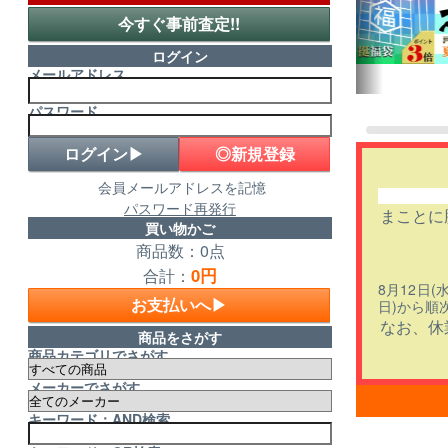
今すぐ事前査定!!
ログイン
メールアドレス
パスワード
◎新規登録
会員メールアドレスを記憶
パスワード再発行
まことに
買い物かご
商品数：0点
0円
合計：
8月12日
お支払いへ▶
日)から順
なお、休
商品をさがす
商品カテゴリでさがす
メーカーでさがす
キーワード：AND検索