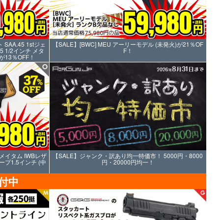
AA.45 1stジェ
【SALE】[BWC] MEU アーリーモデル (未発火)が21％OF
1/2インチ メタ
F！
が13％OFF！
ティメイタム IWBレザ
【SALE】ジャンク・訳あり均一特価市！ 5000円・8000
プ1.5インチ (中
円・20000円均一！
付中