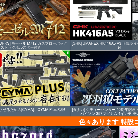
WORKS] モーゼル M712 ガスブローバック
[GHK] UMAREX HK416A5 V3 正規ラ
ストックホルスター付き
er
るための[CYMA]、CYMA Plus各種!
[タナカ] シティーハンター 40周年記念
パイソン 357マグナム 4インチ 
色々あります 特設