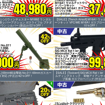
ルシン] ウィンチェスター M1892 ランダル
【SALE】[Trench Airsoft] M16A
BB レバーアクション ガスライフル ブナダ
ーツキット VFC/WE M16A1 ガスブロ
ウン シルバー (新品)が22％OFF！
10％OFF！
L] 69mm軽迫撃砲 No.011 69mmガスカー
【SALE】[Toxicant] SIG MCX Ratｔle
ト対応 (中古)が42％OFF！
ルディングストック 実物アイアンサイ
プ装備 ガスブローバック (中古)が