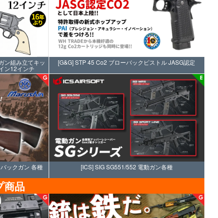
デルガン組み立てキッ
[G&G] STP 45 Co2 ブローバックピストル JASG認定
イン12インチ
ーバックガン 各種
[ICS] SIG SG551/552 電動ガン各種
プ商品