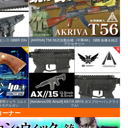
イセンス GBBR DXv
[AKRIVA] T56 56式自動歩槍（中華AK） GBB 各種＆純正
アクセサリー
 冴羽リョウ コルト
[Aeroknox/DE Airsoft] AX//15 AR15 ガスブローバックライ
発火モデルガン
フル!
コーナー