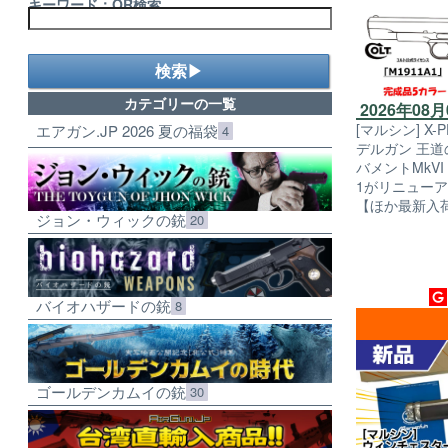
キーワード：OR検索
検索▶
カテゴリーの一覧
2026年08
[マルシン] X-
エアガン.JP 2026 夏の福袋
4
デルガン 王
バメントMkVI
1がリニューアル
【ほか最新入荷
ジョン・ウィックの銃
20
バイオハザードの銃
8
ゴールデンカムイの銃
30