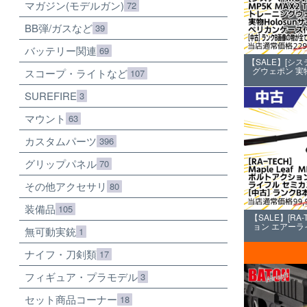
マガジン(モデルガン)
72
BB弾/ガスなど
39
バッテリー関連
69
【SALE】[システ
グウェポン 実物
スコープ・ライトなど
107
SUREFIRE
3
マウント
63
カスタムパーツ
396
グリップパネル
70
その他アクセサリ
80
装備品
105
【SALE】[RA-T
ョン エアーライ
無可動実銃
1
ナイフ・刀剣類
17
フィギュア・プラモデル
3
セット商品コーナー
18