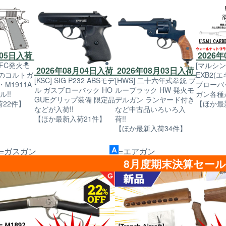
月05日入荷
2026
PFC発火モ
[マルシン
2026年08月04日入荷
2026年08月03日入荷
道のコルトガ
EXB2(
[KSC] SIG P232 ABSモデ
[HWS] 二十六年式拳銃 ブ
・M1911A
ブローバッ
ル ガスブローバック HO
ルーブラック HW 発火モ
!!
ガン各種
GUEグリップ装備 限定品
デルガン ランヤード付き
22件】
【ほか最
などが入荷!!
など中古品いろいろ入
【ほか最新入荷21件】
荷!!
【ほか最新入荷34件】
=ガスガン
=エアガン
8月度期末決算セー